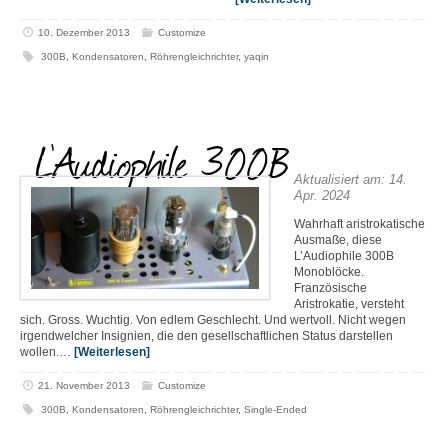
10. Dezember 2013
Customize
300B
,
Kondensatoren
,
Röhrengleichrichter
,
yaqin
L’Audiophile 300B
Aktualisiert am: 14.
Apr. 2024
Wahrhaft aristrokatische
Ausmaße, diese
L’Audiophile 300B
Monoblöcke.
Französische
Aristrokatie, versteht
sich. Gross. Wuchtig. Von edlem Geschlecht. Und wertvoll. Nicht wegen
irgendwelcher Insignien, die den gesellschaftlichen Status darstellen
wollen.…
[Weiterlesen]
21. November 2013
Customize
300B
,
Kondensatoren
,
Röhrengleichrichter
,
Single-Ended