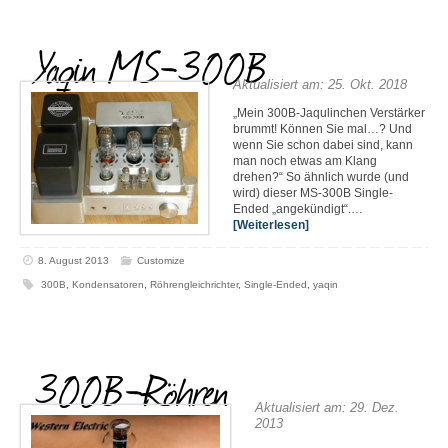
Yaqin MS-300B
Aktualisiert am: 25. Okt. 2018
„Mein 300B-Jaqulinchen Verstärker
brummt! Können Sie mal…? Und
wenn Sie schon dabei sind, kann
man noch etwas am Klang
drehen?“ So ähnlich wurde (und
wird) dieser MS-300B Single-
Ended „angekündigt“.…
[Weiterlesen]
8. August 2013
Customize
300B
,
Kondensatoren
,
Röhrengleichrichter
,
Single-Ended
,
yaqin
300B-Röhren
Aktualisiert am: 29. Dez.
2013