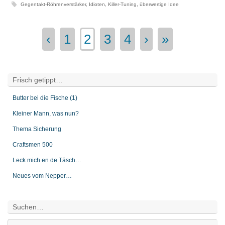
Gegentakt-Röhrenverstärker
,
Idioten
,
Killer-Tuning
,
überwertige Idee
‹
1
2
3
4
›
»
Frisch getippt…
Butter bei die Fische (1)
Kleiner Mann, was nun?
Thema Sicherung
Craftsmen 500
Leck mich en de Täsch…
Neues vom Nepper…
Suchen…