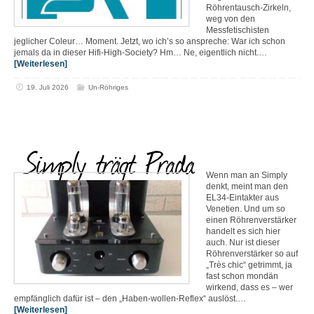
Röhrentausch-Zirkeln,
weg von den
Messfetischisten
jeglicher Coleur… Moment. Jetzt, wo ich’s so anspreche: War ich schon
jemals da in dieser Hifi-High-Society? Hm… Ne, eigentlich nicht.…
[Weiterlesen]
19. Juli 2026
Un-Röhriges
Simply trägt Prada
Wenn man an Simply
denkt, meint man den
EL34-Eintakter aus
Venetien. Und um so
einen Röhrenverstärker
handelt es sich hier
auch. Nur ist dieser
Röhrenverstärker so auf
„Très chic“ getrimmt, ja
fast schon mondän
wirkend, dass es – wer
empfänglich dafür ist – den „Haben-wollen-Reflex“ auslöst.…
[Weiterlesen]