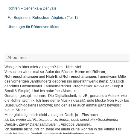
Röhren – Generika & Derivate
For Beginners: Ruhestrom-Abgleich (Teil 1)
Übertrager für Röhrenverstärker
About me…
Was gibt's über mich zu sagen? Hm... Nicht viel.
Versuchen wir es mal so: Autor der Bücher:
Hören mit Röhren
,
Röhrenschaltungen
und
High-End Röhrenschaltungen
. Irgendwann Mitte
des vorherigen Jahrhunderts geboren (so ungefähr wenigstens). Staatlich
geprüfter Familienvater. Faulheitserfinder. Pragmatiker. KISS-Fan (Keep It
Small & Simple). Und ich habe 'ne »Macke«.
Genauer gesagt: mehrere. Die Digitaltechnik ist, zB., genauso »Meins«, wie
die Röhrentechnik. Ich höre gerne Musik (Klassik), gute Mucke (von Rock bis
Blues, wohldosiertes Motown) und geniesse auch einmal ganz bewusst
»laute Stille«.
Mehr gibts eigentlich nicht zu sagen. Doch, ja... Eins noch:
Ich bin weder auf Fratzenbuch zu finden, noch sonst ein »Socialmedia-
Dienst«. Zuviel Datensammlerei…
Apropos Sammler…
Ich sammle nicht und ich stelle vor allem keine Röhren in die Vitrine! Für