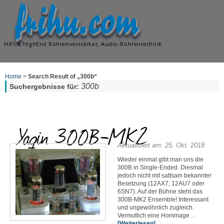
frihu.com
HiFi & HighEnd Röhrenverstärker, Audio-Röhrentechnik
Home
>
Search Result of „300b“
300b
Suchergebnisse für:
Yaqin 300B-MK2
Aktualisiert am: 25. Okt. 2018
Wieder einmal gibt man uns die
300B in Single-Ended. Diesmal
jedoch nicht mit sattsam bekannter
Besetzung (12AX7, 12AU7 oder
6SN7). Auf der Bühne steht das
300B-MK2 Ensemble! Interessant
und ungewöhnlich zugleich.
Vermutlich eine Hommage…
[Weiterlesen]