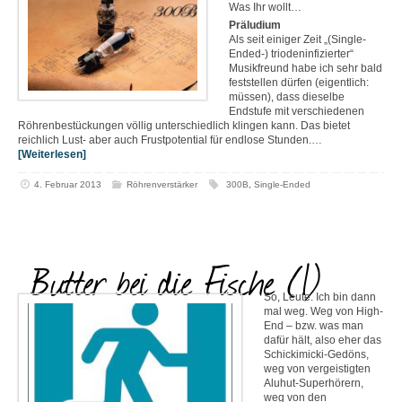
Was Ihr wollt…
Präludium
Als seit einiger Zeit „(Single-
Ended-) triodeninfizierter“
Musikfreund habe ich sehr bald
feststellen dürfen (eigentlich:
müssen), dass dieselbe
Endstufe mit verschiedenen
Röhrenbestückungen völlig unterschiedlich klingen kann. Das bietet
reichlich Lust- aber auch Frustpotential für endlose Stunden.…
[Weiterlesen]
4. Februar 2013
Röhrenverstärker
300B
,
Single-Ended
Butter bei die Fische (1)
So, Leute. Ich bin dann
mal weg. Weg von High-
End – bzw. was man
dafür hält, also eher das
Schickimicki-Gedöns,
weg von vergeistigten
Aluhut-Superhörern,
weg von den