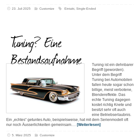
23. Juli 2025
Customize
Eintakt
,
Single-Ended
Tuning? Eine
Bestandsaufnahme
Tuning ist ein dehnbarer
Begriff (geworden).
Unter dem Begriff
Tuning bei Automobilen
fallen heute sogar schon
billige, meist verbotene,
Blendereffekte. Das
echte Tuning dagegen
kostet richtig Knete und
besitzt sehr oft auch
eine Betriebserlaubnis.
Ein „echtes“ getuntes Auto, beispielsweise, hat mit dem Serienmodell oft
nur noch Äusserlichkeiten gemeinsam.…
[Weiterlesen]
5. März 2025
Customize