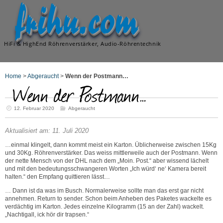
frihu.com
HiFi & HighEnd Röhrenverstärker, Audio-Röhrentechnik
Home
>
Abgeraucht
>
Wenn der Postmann…
Wenn der Postmann…
12. Februar 2020
Abgeraucht
Aktualisiert am: 11. Juli 2020
…einmal klingelt, dann kommt meist ein Karton. Üblicherweise zwischen 15Kg
und 30Kg. Röhrenverstärker. Das weiss mittlerweile auch der Postmann. Wenn
der nette Mensch von der DHL nach dem „Moin. Post.“ aber wissend lächelt
und mit den bedeutungsschwangeren Worten „Ich würd‘ ne‘ Kamera bereit
halten.“ den Empfang quittieren lässt…
… Dann ist da was im Busch. Normalerweise sollte man das erst gar nicht
annehmen. Return to sender. Schon beim Anheben des Paketes wackelte es
verdächtig im Karton. Jedes einzelne Kilogramm (15 an der Zahl) wackelt.
„Nachtigall, ick hör dir trapsen.“