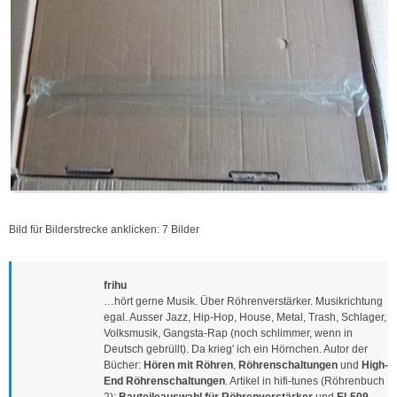
Bild für Bilderstrecke anklicken: 7 Bilder
frihu
…hört gerne Musik. Über Röhrenverstärker. Musikrichtung
egal. Ausser Jazz, Hip-Hop, House, Metal, Trash, Schlager,
Volksmusik, Gangsta-Rap (noch schlimmer, wenn in
Deutsch gebrüllt). Da krieg' ich ein Hörnchen. Autor der
Bücher:
Hören mit Röhren
,
Röhrenschaltungen
und
High-
End Röhrenschaltungen
. Artikel in hifi-tunes (Röhrenbuch
2):
Bauteileauswahl für Röhrenverstärker
und
EL509