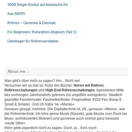
300B Single-Ended auf klassische Art
Ave SRPP!
Röhren – Generika & Derivate
For Beginners: Ruhestrom-Abgleich (Teil 1)
Übertrager für Röhrenverstärker
About me…
Was gibt's über mich zu sagen? Hm... Nicht viel.
Versuchen wir es mal so: Autor der Bücher:
Hören mit Röhren
,
Röhrenschaltungen
und
High-End Röhrenschaltungen
. Irgendwann Mitte
des vorherigen Jahrhunderts geboren (so ungefähr wenigstens). Staatlich
geprüfter Familienvater. Faulheitserfinder. Pragmatiker. KISS-Fan (Keep It
Small & Simple). Und ich habe 'ne »Macke«.
Genauer gesagt: mehrere. Die Digitaltechnik ist, zB., genauso »Meins«, wie
die Röhrentechnik. Ich höre gerne Musik (Klassik), gute Mucke (von Rock bis
Blues, wohldosiertes Motown) und geniesse auch einmal ganz bewusst
»laute Stille«.
Mehr gibts eigentlich nicht zu sagen. Doch, ja... Eins noch: