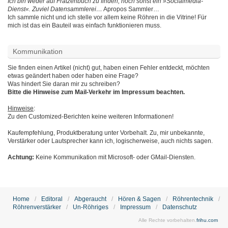
Ich bin weder auf Fratzenbuch zu finden, noch sonst ein »Socialmedia-
Dienst«. Zuviel Datensammlerei…
Apropos Sammler…
Ich sammle nicht und ich stelle vor allem keine Röhren in die Vitrine! Für
mich ist das ein Bauteil was einfach funktionieren muss.
Kommunikation
Sie finden einen Artikel (nicht) gut, haben einen Fehler entdeckt, möchten
etwas geändert haben oder haben eine Frage?
Was hindert Sie daran mir zu schreiben?
Bitte die Hinweise zum Mail-Verkehr im Impressum beachten.
Hinweise
:
Zu den Customized-Berichten keine weiteren Informationen!
Kaufempfehlung, Produktberatung unter Vorbehalt. Zu, mir unbekannte,
Verstärker oder Lautsprecher kann ich, logischerweise, auch nichts sagen.
Achtung:
Keine Kommunikation mit Microsoft- oder GMail-Diensten.
Home
Editoral
Abgeraucht
Hören & Sagen
Röhrentechnik
Röhrenverstärker
Un-Röhriges
Impressum
Datenschutz
Alle Rechte vorbehalten.
frihu.com