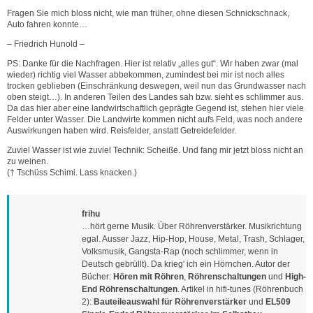
Fragen Sie mich bloss nicht, wie man früher, ohne diesen Schnickschnack,
Auto fahren konnte…
– Friedrich Hunold –
PS: Danke für die Nachfragen. Hier ist relativ „alles gut“. Wir haben zwar (mal
wieder) richtig viel Wasser abbekommen, zumindest bei mir ist noch alles
trocken geblieben (Einschränkung deswegen, weil nun das Grundwasser nach
oben steigt…). In anderen Teilen des Landes sah bzw. sieht es schlimmer aus.
Da das hier aber eine landwirtschaftlich geprägte Gegend ist, stehen hier viele
Felder unter Wasser. Die Landwirte kommen nicht aufs Feld, was noch andere
Auswirkungen haben wird. Reisfelder, anstatt Getreidefelder.
Zuviel Wasser ist wie zuviel Technik: Scheiße. Und fang mir jetzt bloss nicht an
zu weinen.
(† Tschüss Schimi. Lass knacken.)
frihu
…hört gerne Musik. Über Röhrenverstärker. Musikrichtung
egal. Ausser Jazz, Hip-Hop, House, Metal, Trash, Schlager,
Volksmusik, Gangsta-Rap (noch schlimmer, wenn in
Deutsch gebrüllt). Da krieg' ich ein Hörnchen. Autor der
Bücher:
Hören mit Röhren
,
Röhrenschaltungen
und
High-
End Röhrenschaltungen
. Artikel in hifi-tunes (Röhrenbuch
2):
Bauteileauswahl für Röhrenverstärker
und
EL509