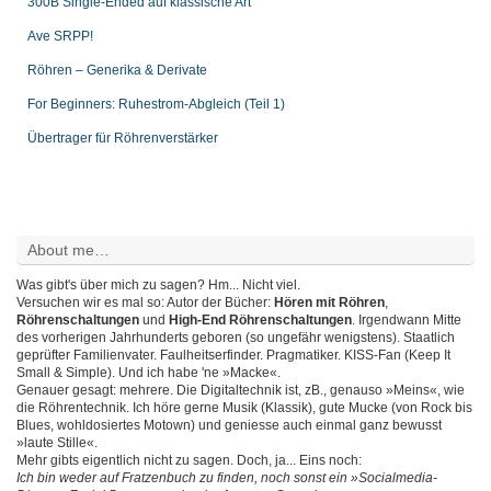
300B Single-Ended auf klassische Art
Ave SRPP!
Röhren – Generika & Derivate
For Beginners: Ruhestrom-Abgleich (Teil 1)
Übertrager für Röhrenverstärker
About me…
Was gibt's über mich zu sagen? Hm... Nicht viel.
Versuchen wir es mal so: Autor der Bücher:
Hören mit Röhren
,
Röhrenschaltungen
und
High-End Röhrenschaltungen
. Irgendwann Mitte
des vorherigen Jahrhunderts geboren (so ungefähr wenigstens). Staatlich
geprüfter Familienvater. Faulheitserfinder. Pragmatiker. KISS-Fan (Keep It
Small & Simple). Und ich habe 'ne »Macke«.
Genauer gesagt: mehrere. Die Digitaltechnik ist, zB., genauso »Meins«, wie
die Röhrentechnik. Ich höre gerne Musik (Klassik), gute Mucke (von Rock bis
Blues, wohldosiertes Motown) und geniesse auch einmal ganz bewusst
»laute Stille«.
Mehr gibts eigentlich nicht zu sagen. Doch, ja... Eins noch:
Ich bin weder auf Fratzenbuch zu finden, noch sonst ein »Socialmedia-