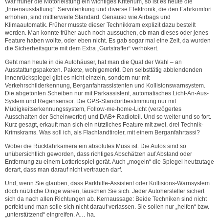
War früher die Motorleistung ein wichtiges Kriterium, so ist es heute die
„Innenausstattung“. Servolenkung und diverse Elektronik, die den Fahrkomfort
erhöhen, sind mittlerweile Standard. Genauso wie Airbags und
Klimaautomatik. Früher musste dieser Technikkram explizit dazu bestellt
werden. Man konnte früher auch noch aussuchen, ob man dieses oder jenes
Feature haben wollte, oder eben nicht. Es gab sogar mal eine Zeit, da wurden
die Sicherheitsgurte mit dem Extra „Gurtstraffer“ verhökert.
Geht man heute in die Autohäuser, hat man die Qual der Wahl – an
Ausstattungspaketen. Pakete, wohlgemerkt. Den selbsttätig abblendenden
Innenrückspiegel gibt es nicht einzeln, sondern nur mit
Verkehrschilderkennung, Berganfahrassistenten und Kollisionswarnsystem.
Die abgetönten Scheiben nur mit Parkassistent, automatisches Licht-An-Aus-
System und Regensensor. Die GPS-Standortbestimmung nur mit
Müdigkeitserkennungssystem, Follow-me-home-Licht (verzögertes
Ausschalten der Scheinwerfer) und DAB+ Radioteil. Und so weiter und so fort.
Kurz gesagt, erkauft man sich ein nützliches Feature mit zwei, drei Technik-
Krimskrams. Was soll ich, als Flachlandtiroler, mit einem Berganfahrtassi?
Wobei die Rückfahrkamera ein absolutes Muss ist. Die Autos sind so
unübersichtlich geworden, dass richtiges Abschätzen auf Abstand oder
Entfernung zu einem Lotteriespiel gerät. Auch „mogeln“ die Spiegel heutzutage
derart, dass man darauf nicht vertrauen darf.
Und, wenn Sie glauben, dass Parkhilfe-Assistent oder Kollisions-Warnsystem
doch nützliche Dinge wären, täuschen Sie sich. Jeder Autohersteller sichert
sich da nach allen Richtungen ab. Kernaussage: Beide Techniken sind nicht
perfekt und man solle sich nicht darauf verlassen. Sie sollen nur „helfen“ bzw.
„unterstützend“ eingreifen. A… ha.