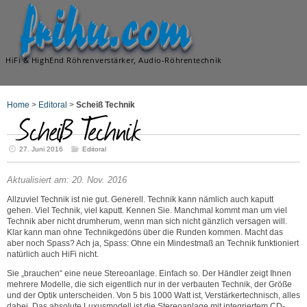
frihu.com
HiFi & HighEnd Röhrenverstärker, Audio-Röhrentechnik
Home
>
Editoral
>
Scheiß Technik
Scheiß Technik
27. Juni 2016
Editoral
Aktualisiert am: 20. Nov. 2016
Allzuviel Technik ist nie gut. Generell. Technik kann nämlich auch kaputt
gehen. Viel Technik, viel kaputt. Kennen Sie. Manchmal kommt man um viel
Technik aber nicht drumherum, wenn man sich nicht gänzlich versagen will.
Klar kann man ohne Technikgedöns über die Runden kommen. Macht das
aber noch Spass? Ach ja, Spass: Ohne ein Mindestmaß an Technik funktioniert
natürlich auch HiFi nicht.
Sie „brauchen“ eine neue Stereoanlage. Einfach so. Der Händler zeigt Ihnen
mehrere Modelle, die sich eigentlich nur in der verbauten Technik, der Größe
und der Optik unterscheiden. Von 5 bis 1000 Watt ist, Verstärkertechnisch, alles
dabei. Das absolute Luxusmodell ist die Stereoanlage mit integriertem CD-