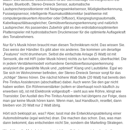
Player, Bluetooth, Stereo-Dreieck Sensor, automatische
Lautsprecherpositionierer mit Neigungswinkelsensor, Müdigkeitserkennung,
Fusswippsensor, intelligente Raumakustikkorrektur (wahlweise mit
computergesteuertem Absorber oder Diffusor), Klangreglungsautomatik,
Kabelkapazitätsausgleicher, Gemütsverfassungserkennung und natürlich
Lautsprecher. Als passendes Zubehör gibt es den erdrotationsoptimierten
Plattenspieler mit hydrostatischem Druckmesser für die optimierte Auflagekraft
des Tonabnehmers.
Nur für’s Musik hören braucht man diesen Technikkram nicht. Das wissen Sie.
Das weiss der Händler. Es gibt aber nix anderes. Sie kommen um derartige
„Features“ nicht drumherum. Selbst die einfachste Anlage (5 Watt) ist mit
Sensorik, die mit HiFi (oder Musik hören) nichts zu tun haben, überfrachtet. Die
in jedem Verstärkermodell vorhandene Gemütsverfassungserkennung
analysiert die gewählte Musik und „optimiert“ Klang und Lautstärke. Egal wo
Sie sich im Wohnzimmer befinden, der Stereo-Dreieck Sensor sorgt für das
„richtige“ Stereo hören. Die nächst höhere Watt-Stufe (20 Watt) hat bereits den
Pre-Tinitus Assistenzen (abschaltbar) dabei. Auch wenn Sie den gar nicht
haben wollen. Ein Röhrenverstärker (sofern er überhaupt noch käuflich zu
erwerben ist), ist mit Elektronik vollgestopft – sieht aus wie Röhre, klingt wie
Transistor. Der Ausfall des Pre-Tinitus Assistenten hat übrigens zur Folge, dass
man gar keine Musik hören kann. Wenn man, laut Handbuch, resettet, dann
bleiben von 20 Watt nur 2 Watt übrig.
Hört sich bekloppt an, was? Aber, lasst mal die Entwicklungsabteilung einer
Automobilmarke (egal welche) dran. Die machen das schon. Das, was man
dann bekommt, das entscheiden nicht Sie, sondern die Marketing-Strategen.