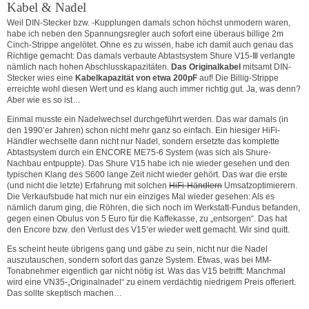
Kabel & Nadel
Weil DIN-Stecker bzw. -Kupplungen damals schon höchst unmodern waren,
habe ich neben den Spannungsregler auch sofort eine überaus billige 2m
Cinch-Strippe angelötet. Ohne es zu wissen, habe ich damit auch genau das
Richtige gemacht: Das damals verbaute Abtastsystem Shure V15-Ⅲ verlangte
nämlich nach hohen Abschlusskapazitäten.
Das Originalkabel
mitsamt DIN-
Stecker wies eine
Kabelkapazität von etwa 200pF
auf! Die Billig-Strippe
erreichte wohl diesen Wert und es klang auch immer richtig gut. Ja, was denn?
Aber wie es so ist…
Einmal musste ein Nadelwechsel durchgeführt werden. Das war damals (in
den 1990’er Jahren) schon nicht mehr ganz so einfach. Ein hiesiger HiFi-
Händler wechselte dann nicht nur Nadel, sondern ersetzte das komplette
Abtastsystem durch ein ENCORE ME75-6 System (was sich als Shure-
Nachbau entpuppte). Das Shure V15 habe ich nie wieder gesehen und den
typischen Klang des S600 lange Zeit nicht wieder gehört. Das war die erste
(und nicht die letzte) Erfahrung mit solchen
HiFi-Händlern
Umsatzoptimierern.
Die Verkaufsbude hat mich nur ein einziges Mal wieder gesehen: Als es
nämlich darum ging, die Röhren, die sich noch im Werkstatt-Fundus befanden,
gegen einen Obulus von 5 Euro für die Kaffekasse, zu „entsorgen“. Das hat
den Encore bzw. den Verlust des V15’er wieder wett gemacht. Wir sind quitt.
Es scheint heute übrigens gang und gäbe zu sein, nicht nur die Nadel
auszutauschen, sondern sofort das ganze System. Etwas, was bei MM-
Tonabnehmer eigentlich gar nicht nötig ist. Was das V15 betrifft: Manchmal
wird eine VN35-„Originalnadel“ zu einem verdächtig niedrigem Preis offeriert.
Das sollte skeptisch machen…