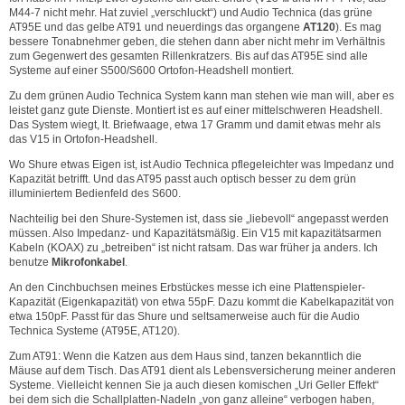
M44-7 nicht mehr. Hat zuviel „verschluckt“) und Audio Technica (das grüne
AT95E und das gelbe AT91 und neuerdings das organgene
AT120
). Es mag
bessere Tonabnehmer geben, die stehen dann aber nicht mehr im Verhältnis
zum Gegenwert des gesamten Rillenkratzers. Bis auf das AT95E sind alle
Systeme auf einer S500/S600 Ortofon-Headshell montiert.
Zu dem grünen Audio Technica System kann man stehen wie man will, aber es
leistet ganz gute Dienste. Montiert ist es auf einer mittelschweren Headshell.
Das System wiegt, lt. Briefwaage, etwa 17 Gramm und damit etwas mehr als
das V15 in Ortofon-Headshell.
Wo Shure etwas Eigen ist, ist Audio Technica pflegeleichter was Impedanz und
Kapazität betrifft. Und das AT95 passt auch optisch besser zu dem grün
illuminiertem Bedienfeld des S600.
Nachteilig bei den Shure-Systemen ist, dass sie „liebevoll“ angepasst werden
müssen. Also Impedanz- und Kapazitätsmäßig. Ein V15 mit kapazitätsarmen
Kabeln (KOAX) zu „betreiben“ ist nicht ratsam. Das war früher ja anders. Ich
benutze
Mikrofonkabel
.
An den Cinchbuchsen meines Erbstückes messe ich eine Plattenspieler-
Kapazität (Eigenkapazität) von etwa 55pF. Dazu kommt die Kabelkapazität von
etwa 150pF. Passt für das Shure und seltsamerweise auch für die Audio
Technica Systeme (AT95E, AT120).
Zum AT91: Wenn die Katzen aus dem Haus sind, tanzen bekanntlich die
Mäuse auf dem Tisch. Das AT91 dient als Lebensversicherung meiner anderen
Systeme. Vielleicht kennen Sie ja auch diesen komischen „Uri Geller Effekt“
bei dem sich die Schallplatten-Nadeln „von ganz alleine“ verbogen haben,