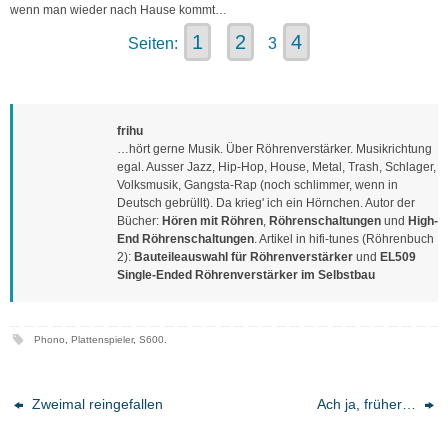
wenn man wieder nach Hause kommt…
1
2
4
Seiten:
3
frihu
…hört gerne Musik. Über Röhrenverstärker. Musikrichtung
egal. Ausser Jazz, Hip-Hop, House, Metal, Trash, Schlager,
Volksmusik, Gangsta-Rap (noch schlimmer, wenn in
Deutsch gebrüllt). Da krieg' ich ein Hörnchen. Autor der
Bücher:
Hören mit Röhren
,
Röhrenschaltungen
und
High-
End Röhrenschaltungen
. Artikel in hifi-tunes (Röhrenbuch
2):
Bauteileauswahl für Röhrenverstärker
und
EL509
Single-Ended Röhrenverstärker im Selbstbau
Phono
,
Plattenspieler
,
S600
.
Zweimal reingefallen
Ach ja, früher…