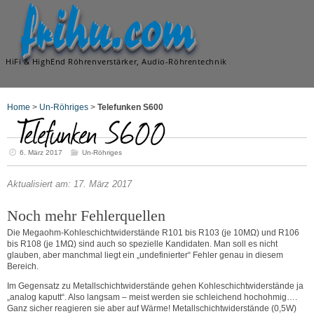
frihu.com
HiFi & HighEnd Röhrenverstärker, Audio-Röhrentechnik
Home
>
Un-Röhriges
>
Telefunken S600
Telefunken S600
6. März 2017
Un-Röhriges
Aktualisiert am: 17. März 2017
Noch mehr Fehlerquellen
Die Megaohm-Kohleschichtwiderstände R101 bis R103 (je 10MΩ) und R106
bis R108 (je 1MΩ) sind auch so spezielle Kandidaten. Man soll es nicht
glauben, aber manchmal liegt ein „undefinierter“ Fehler genau in diesem
Bereich.
Im Gegensatz zu Metallschichtwiderstände gehen Kohleschichtwiderstände ja
„analog kaputt“. Also langsam – meist werden sie schleichend hochohmig….
Ganz sicher reagieren sie aber auf Wärme! Metallschichtwiderstände (0,5W)