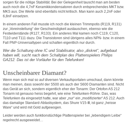
sorgen für die nötige Stabilität. Bei der Gelegenheit tauscht man am besten
auch noch die 4,7nF Keramikkondensatoren durch entsprechendes MKT bzw.
MKS aus. Die Werte sind ebenfalls nicht kritisch. Man kann auch 2,2nF oder
6,8nF einsetzen.
In einem anderen Fall musste ich noch die kleinen Trimmpotis (R119, R131)
zur „Voreinstellung“ der Geschwindigkeit austauschen, ebenso wie die
Festwiderstände (R127, R133). Ein anderes Mal kamen noch C119, C120,
T110 und T111 dazu. Die Transistoren sind übrigens alles NPN- bzw. in einem
Fall PNP-Universaltypen und schalten eigentlich nur durch.
Wer die Schaltung ohne IC und Stabilisator, also „diskret“, aufgebaut
haben will, sucht nach dem Schaltplan des Plattenspielers Philips
GA212. Das ist der Vorläufer für den Telefunken!
Unscheinbarer Diamant?
Wenn man sich mal so auf diversen Verkaufsportalen umschaut, dann könnte
man meinen, dass sowohl der S500 als auch der S600 Diamanten sind. Nicht
das Gerät an sich, sondern eigentlich eher der Tonarm: Der Ortofon AS 212
Tonarm ist genauso heiss begehrt, wie eine Telefunken-Röhre. Das, was
Telefunken da eingesetzt hatte, war aber „nur“ ein „modifizierter“ AS 212. Auch
das damalige Standard-Abtastsystem, das Shure V15-Ⅲ, ist ganz „heisse
Ware“ und wird mit Gold aufgewogen.
Leider werden auch funktionstüchtige Plattenspieler bei „lebendigem Leibe“
regelrecht ausgeweidet…