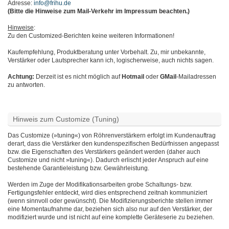
Adresse:
info@frihu.de
(Bitte die Hinweise zum Mail-Verkehr im Impressum beachten.)
Hinweise
:
Zu den Customized-Berichten keine weiteren Informationen!
Kaufempfehlung, Produktberatung unter Vorbehalt. Zu, mir unbekannte,
Verstärker oder Lautsprecher kann ich, logischerweise, auch nichts sagen.
Achtung:
Derzeit ist es nicht möglich auf
Hotmail
oder
GMail
-Mailadressen
zu antworten.
Hinweis zum Customize (Tuning)
Das Customize (»tuning«) von Röhrenverstärkern erfolgt im Kundenauftrag
derart, dass die Verstärker den kundenspezifischen Bedürfnissen angepasst
bzw. die Eigenschaften des Verstärkers geändert werden (daher auch
Customize und nicht »tuning«). Dadurch erlischt jeder Anspruch auf eine
bestehende Garantieleistung bzw. Gewährleistung.
Werden im Zuge der Modifikationsarbeiten grobe Schaltungs- bzw.
Fertigungsfehler entdeckt, wird dies entsprechend zeitnah kommuniziert
(wenn sinnvoll oder gewünscht). Die Modifizierungsberichte stellen immer
eine Momentaufnahme dar, beziehen sich also nur auf den Verstärker, der
modifiziert wurde und ist nicht auf eine komplette Geräteserie zu beziehen.