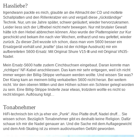
Hassliebe?
Irgendwann packte es mich, glaubte an die Allmacht der CD und mottete
Schallplatten und den Rillenkratzer ein und vergaß diese „rückständige“
Technik. Nur, um sie Jahre später, schwer geläutert, wieder hervorzukramen.
Leider liess sich der Lifthebel nicht mehr bewegen. Nur mit brutaler Gewalt
hätte ich den Hebel abbrechen können. Also wurde der Plattenspieler zur Kur
geschickt und bekam ihn nach vier Wochen, entharzt und neu gefettet, wieder
zurück. Zu dieser Zeit wusste ich schon, dass man vom S600 besser ein
Ersatzgerät vorhält und „krallte“ (das ist der richtige Ausdruck) mir ein
aufbereiteten S600-Ersatz: Mit Original Shure V15-Ⅲ und mit Original VN35-
Nadel.
Mein Ersatz-S600 hatte zudem Cinchbuchsen eingebaut. Daran konnte man
„richtiges“ NF-Kabel anschliessen. Das kam mir sehr entgegen, weil ich nicht
immer wegen der Billig-Strippe verhauen werden wollte. Und wissen Sie was?
Der Klang kam an meinem billig verkabelten S600 nicht heran. Bei weitem
nicht. Vor den oberen Mitten und den Höhen schien ein Schleier gelegt worden
zu sein. Eine Billig-Strippe linderte zwar etwas, trotzdem wollte es nicht so
recht klingen. Auflösung folgt…
Tonabnehmer
HiFi-technisch bin ich ja eher ein „Punk“. Also Platte druff, Nadel druff… Sie
wissen schon. Bezüglich Tonabnehmer gibt es deshalb keine Religion. Dafür
schaue ich mir die Nadel genauer an. Und die Sache mit dem Auflagegewicht
und dem Anti-Skating ist zu einem audiovisuellen Gefühl geworden.