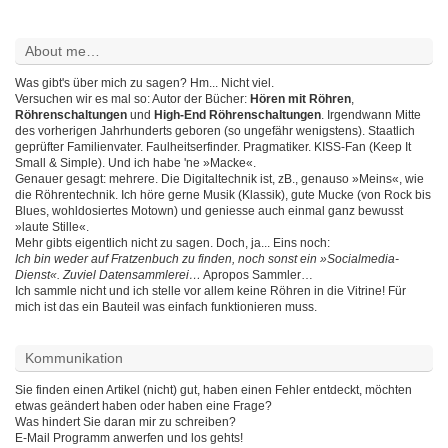
About me…
Was gibt's über mich zu sagen? Hm... Nicht viel.
Versuchen wir es mal so: Autor der Bücher:
Hören mit Röhren
,
Röhrenschaltungen
und
High-End Röhrenschaltungen
. Irgendwann Mitte
des vorherigen Jahrhunderts geboren (so ungefähr wenigstens). Staatlich
geprüfter Familienvater. Faulheitserfinder. Pragmatiker. KISS-Fan (Keep It
Small & Simple). Und ich habe 'ne »Macke«.
Genauer gesagt: mehrere. Die Digitaltechnik ist, zB., genauso »Meins«, wie
die Röhrentechnik. Ich höre gerne Musik (Klassik), gute Mucke (von Rock bis
Blues, wohldosiertes Motown) und geniesse auch einmal ganz bewusst
»laute Stille«.
Mehr gibts eigentlich nicht zu sagen. Doch, ja... Eins noch:
Ich bin weder auf Fratzenbuch zu finden, noch sonst ein »Socialmedia-
Dienst«. Zuviel Datensammlerei…
Apropos Sammler…
Ich sammle nicht und ich stelle vor allem keine Röhren in die Vitrine! Für
mich ist das ein Bauteil was einfach funktionieren muss.
Kommunikation
Sie finden einen Artikel (nicht) gut, haben einen Fehler entdeckt, möchten
etwas geändert haben oder haben eine Frage?
Was hindert Sie daran mir zu schreiben?
E-Mail Programm anwerfen und los gehts!