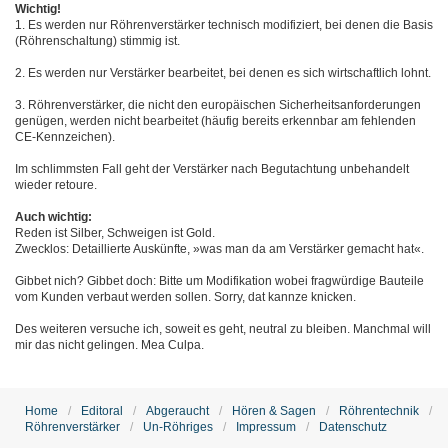
Wichtig!
1. Es werden nur Röhrenverstärker technisch modifiziert, bei denen die Basis
(Röhrenschaltung) stimmig ist.
2. Es werden nur Verstärker bearbeitet, bei denen es sich wirtschaftlich lohnt.
3. Röhrenverstärker, die nicht den europäischen Sicherheitsanforderungen
genügen, werden nicht bearbeitet (häufig bereits erkennbar am fehlenden
CE-Kennzeichen).
Im schlimmsten Fall geht der Verstärker nach Begutachtung unbehandelt
wieder retoure.
Auch wichtig:
Reden ist Silber, Schweigen ist Gold.
Zwecklos: Detaillierte Auskünfte, »was man da am Verstärker gemacht hat«.
Gibbet nich? Gibbet doch: Bitte um Modifikation wobei fragwürdige Bauteile
vom Kunden verbaut werden sollen. Sorry, dat kannze knicken.
Des weiteren versuche ich, soweit es geht, neutral zu bleiben. Manchmal will
mir das nicht gelingen. Mea Culpa.
Home
Editoral
Abgeraucht
Hören & Sagen
Röhrentechnik
Röhrenverstärker
Un-Röhriges
Impressum
Datenschutz