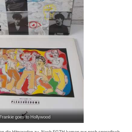
Frankie goes to Hollywood
rman die Hitparaden zu. Nach FGTH kamen nur noch sporadisch