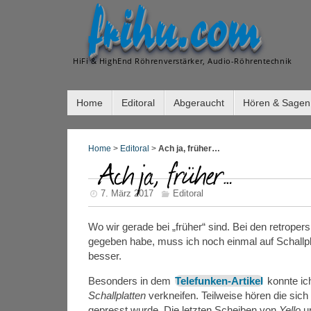
frihu.com
HiFi & HighEnd Röhrenverstärker, Audio-Röhrentechnik
Home
Editoral
Abgeraucht
Hören & Sagen
Home
>
Editoral
>
Ach ja, früher…
Ach ja, früher…
7. März 2017
Editoral
Wo wir gerade bei „früher“ sind. Bei den retrope
gegeben habe, muss ich noch einmal auf Schallpl
besser.
Besonders in dem
Telefunken-Artikel
konnte ich
Schallplatten
verkneifen. Teilweise hören die sich
gepresst wurde. Die letzten Scheiben von
Yello
u