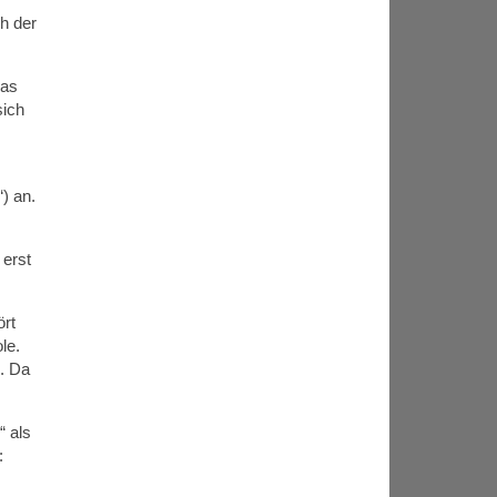
h der
das
sich
) an.
 erst
ört
le.
. Da
“ als
: