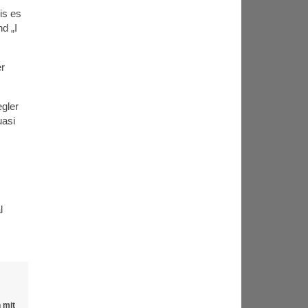
is es
d „I
er
gler
uasi
l
 mit