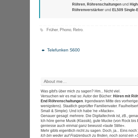
Röhren
,
Röhrenschaltungen
und
High
Röhrenverstärker
und
EL509 Single-
Früher
Phono
Retro
,
,
.
Telefunken S600
About me…
Was gibt's über mich zu sagen? Hm... Nicht viel.
Versuchen wir es mal so: Autor der Bücher:
Hören mit Rö
End Röhrenschaltungen
. Irgendwann Mitte des vorherig
wenigstens). Staatlich geprüfter Familienvater. Faulheitser
Small & Simple). Und ich habe 'ne »Macke«.
Genauer gesagt: mehrere. Die Digitaltechnik ist, zB., gen
Ich höre gerne Musik (Klassik), gute Mucke (von Rock bis
geniesse auch einmal ganz bewusst »laute Stille«.
Mehr gibts eigentlich nicht zu sagen. Doch, ja... Eins noch:
Ich bin weder auf Fratzenbuch zu finden, noch sonst ein »