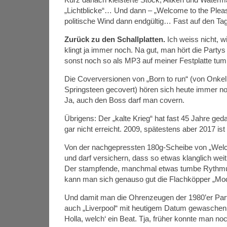
„Lichtblicke“… Und dann – „Welcome to the Pleasu
politische Wind dann endgültig… Fast auf den Ta
Zurück zu den Schallplatten.
Ich weiss nicht, w
klingt ja immer noch. Na gut, man hört die Part
sonst noch so als MP3 auf meiner Festplatte tum
Die Coverversionen von „Born to run“ (von Onkel
Springsteen gecovert) hören sich heute immer noc
Ja, auch den Boss darf man covern.
Übrigens: Der „kalte Krieg“ hat fast 45 Jahre gedau
gar nicht erreicht. 2009, spätestens aber 2017 ist
Von der nachgepressten 180g-Scheibe von „Welco
und darf versichern, dass so etwas klanglich wei
Der stampfende, manchmal etwas tumbe Rythmus
kann man sich genauso gut die Flachköpper „Mo
Und damit man die Ohrenzeugen der 1980’er Part
auch „Liverpool“ mit heutigem Datum gewaschen, g
Holla, welch‘ ein Beat. Tja, früher konnte man noc