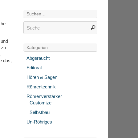
Suchen…
che
 und
 zu
Kategorien
,
Abgeraucht
e das,
Editoral
Hören & Sagen
Röhrentechnik
Röhrenverstärker
Customize
Selbstbau
Un-Röhriges