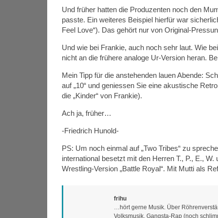
Und früher hatten die Produzenten noch den Mum
passte. Ein weiteres Beispiel hierfür war siche
Feel Love“). Das gehört nur von Original-Pressun
Und wie bei Frankie, auch noch sehr laut. Wie be
nicht an die frühere analoge Ur-Version heran. B
Mein Tipp für die anstehenden lauen Abende: Sch
auf „10“ und geniessen Sie eine akustische Retro
die „Kinder“ von Frankie).
Ach ja, früher…
-Friedrich Hunold-
PS: Um noch einmal auf „Two Tribes“ zu sprech
international besetzt mit den Herren T., P., E., W
Wrestling-Version „Battle Royal“. Mit Mutti als Re
frihu
…hört gerne Musik. Über Röhrenverstärk
Volksmusik, Gangsta-Rap (noch schlimme