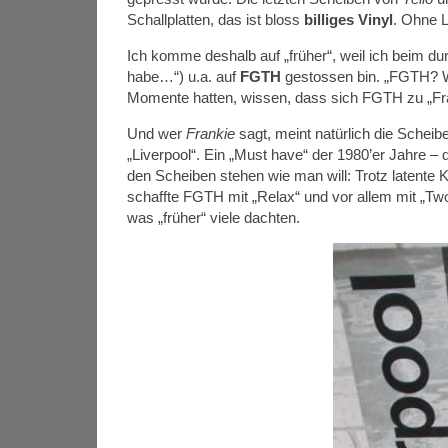
Schallplatten, das ist bloss
billiges Vinyl
. Ohne 
Ich komme deshalb auf „früher“, weil ich beim d
habe…“) u.a. auf
FGTH
gestossen bin. „FGTH? Wa
Momente hatten, wissen, dass sich FGTH zu „Fran
Und wer
Frankie
sagt, meint natürlich die Schei
„Liverpool“. Ein „Must have“ der 1980’er Jahre –
den Scheiben stehen wie man will: Trotz latente 
schaffte FGTH mit „Relax“ und vor allem mit „T
was „früher“ viele dachten.