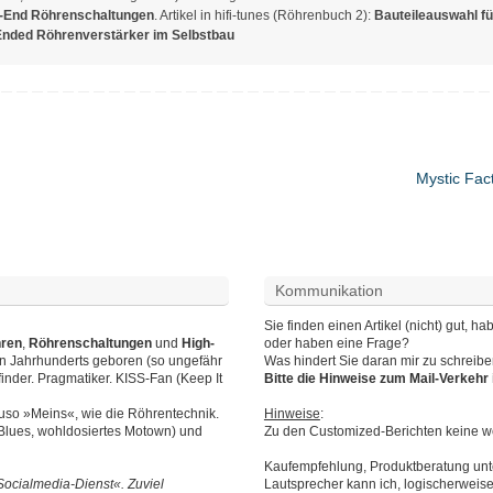
-End Röhrenschaltungen
. Artikel in hifi-tunes (Röhrenbuch 2):
Bauteileauswahl fü
Ended Röhrenverstärker im Selbstbau
Mystic Fac
Kommunikation
Sie finden einen Artikel (nicht) gut,
hren
,
Röhrenschaltungen
und
High-
oder haben eine Frage?
en Jahrhunderts geboren (so ungefähr
Was hindert Sie daran mir zu schreib
finder. Pragmatiker. KISS-Fan (Keep It
Bitte die Hinweise zum Mail-Verkeh
auso »Meins«, wie die Röhrentechnik.
Hinweise
:
 Blues, wohldosiertes Motown) und
Zu den Customized-Berichten keine we
Kaufempfehlung, Produktberatung unte
Socialmedia-Dienst«. Zuviel
Lautsprecher kann ich, logischerweise