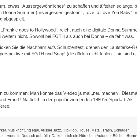
m, etwas „Aussergewöhnliches“ zu schaffen und tüftelten solange, b
rlich Donna Summer (unvergessen gestöhnt „Love to Love You Baby“ un
g abgespielt.
i „Frankie goes to Hollywood“, reicht auch eine digitale Donna Summ
ei weitem nicht. Sowohl bei FGTH als auch bei Donna – da fehlt was.
icken Sie die Nachbarn aufs Schützenfest, drehen den Lautstärke-Re
perspektive mit FGTH und Snap! (die dürfen nicht fehlen – sie sind q
en zu kommen: Man könnte das Viedeo ja mal „neu machen“. Diesma
. und Frau P. Natürlich in der populär werdenden 1980’er-Sportart: Als
feree.
er. Musikrichtung egal. Ausser Jazz, Hip-Hop, House, Metal, Trash, Schlager,
r, wenn in Deutsch gebrüllt). Da krieg' ich ein Hörnchen.Autor der Bücher:
Hören