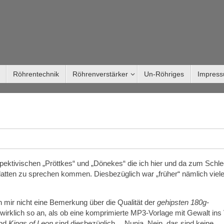
Röhrentechnik
Röhrenverstärker
Un-Röhriges
Impres
rspektivischen „Pröttkes“ und „Dönekes“ die ich hier und da zum Schl
atten zu sprechen kommen. Diesbezüglich war „früher“ nämlich viel
 mir nicht eine Bemerkung über die Qualität der
gehipsten 180g-
 wirklich so an, als ob eine komprimierte MP3-Vorlage mit Gewalt ins
nd
Kings of Leon
sind diesbezüglich… Nunja. Nein, das sind keine