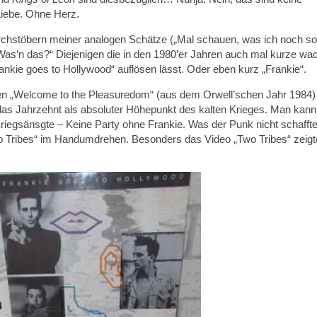
Liebe. Ohne Herz.
urchstöbern meiner analogen Schätze („Mal schauen, was ich noch so
s’n das?“ Diejenigen die in den 1980’er Jahren auch mal kurze wa
kie goes to Hollywood“ auflösen lässt. Oder eben kurz „Frankie“.
ben „Welcome to the Pleasuredom“ (aus dem Orwell’schen Jahr 1984)
 das Jahrzehnt als absoluter Höhepunkt des kalten Krieges. Man kann
Kriegsänsgte – Keine Party ohne Frankie. Was der Punk nicht schaffte
wo Tribes“ im Handumdrehen. Besonders das Video „Two Tribes“ zeigt