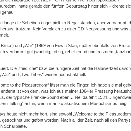
redom“ hatte gerade den fünften Geburtstag hinter sich – drehte sic
g genau.
ie lange die Scheiben ungespielt im Regal standen, aber verdammt, 
ys heraus, trotzem: Kein Vergleich zu einer CD-Neupressung und was 
melt.
 Bruce) und „War“ (1969 von Edwin Starr, später ebenfalls von Bruce
h verdammt gut (wuchtig, rotzig, rebellierend und trotzdem „tanzbar“
ert. Die „friedliche“ bzw. die ruhigere Zeit hat die Halbwertzeit davon
 „War“ und „Two Tribes“ wieder höchst aktuell.
me to the Pleasuredom“ lässt man die Finger. Ich habe sie mal geh
t entfernt ist von dem, was ich aus meiner 1984’er Pressung herausho
, der typische Frankie-Sound eben… Ne, da fehlt 1984… Irgendwie
dern Talking“ antun, wenn man zu akustischem Masochismus neigt.
ys heute nicht mehr hört, sind sowohl „Welcome to the Pleasuredom
etrocknet und gefönt worden. Nach all der Zeit, nach all den Partys
h Schallplatte.