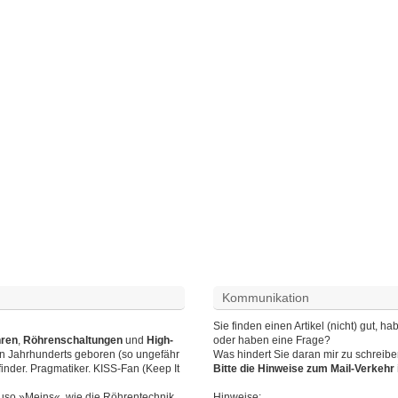
Kommunikation
Sie finden einen Artikel (nicht) gut,
hren
,
Röhrenschaltungen
und
High-
oder haben eine Frage?
en Jahrhunderts geboren (so ungefähr
Was hindert Sie daran mir zu schreib
finder. Pragmatiker. KISS-Fan (Keep It
Bitte die Hinweise zum Mail-Verkeh
auso »Meins«, wie die Röhrentechnik.
Hinweise
: