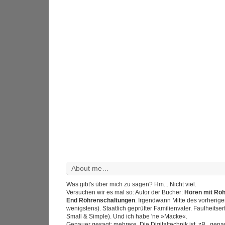
About me…
Was gibt's über mich zu sagen? Hm... Nicht viel.
Versuchen wir es mal so: Autor der Bücher:
Hören mit Rö
End Röhrenschaltungen
. Irgendwann Mitte des vorherig
wenigstens). Staatlich geprüfter Familienvater. Faulheitser
Small & Simple). Und ich habe 'ne »Macke«.
Genauer gesagt: mehrere. Die Digitaltechnik ist, zB., gen