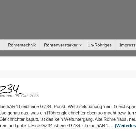
Röhrentechnik
Röhrenverstärker
Un-Röhriges
Impres
GZ34…
iert am: 08. Okt. 2025
eine 5AR4 bleibt eine GZ34. Punkt. Wechselspanung ’rein, Gleichspa
Also genau das, was ein Röhrengleichrichter eben so macht bzw. tun s
 Gleichrichter kaputt, ist das kein Weltuntergang. Alte Röhre ’raus, ne
rein und gut ist. Eine GZ34 ist eine GZ34 ist eine 5AR4.…
[Weiterle