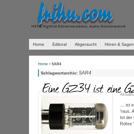
frihu.com
HiFi & HighEnd Röhrenverstärker, Audio-Röhrentechnik
Home
Editoral
Abgeraucht
Hören & Sagen
Home
>
5AR4
5AR4
Schlagwortarchiv:
Eine GZ34 ist eine 
Aktualis
… ist 
’raus. 
Ist der
Röhre ’