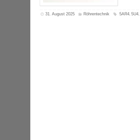
31. August 2025
Röhrentechnik
5AR4
5U4
,