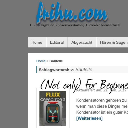
frihu.com
HiFi & HighEnd Röhrenverstärker, Audio-Röhrentechnik
Home
Editoral
Abgeraucht
Hören & Sagen
Home
>
Bauteile
Bauteile
Schlagwortarchiv:
(Not only) For Beginne
Aktualisiert am: 21. Feb. 2019
Kondensatoren gehören zu 
wenn man diese Dinger meid
Kondensator ist ein guter 
[Weiterlesen]