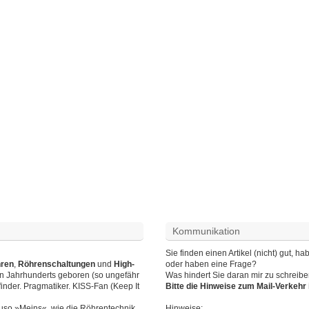
Kommunikation
Sie finden einen Artikel (nicht) gut,
hren
,
Röhrenschaltungen
und
High-
oder haben eine Frage?
en Jahrhunderts geboren (so ungefähr
Was hindert Sie daran mir zu schreib
finder. Pragmatiker. KISS-Fan (Keep It
Bitte die Hinweise zum Mail-Verkeh
auso »Meins«, wie die Röhrentechnik.
Hinweise
: