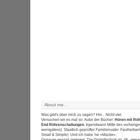
About me…
Was gibt's über mich zu sagen? Hm... Nicht viel.
Versuchen wir es mal so: Autor der Bücher:
Hören mit Rö
End Röhrenschaltungen
. Irgendwann Mitte des vorherig
wenigstens). Staatlich geprüfter Familienvater. Faulheitser
Small & Simple). Und ich habe 'ne »Macke«.
Genauer gesagt: mehrere. Die Digitaltechnik ist, zB., gen