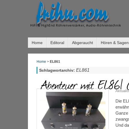
frihu.com
HiFi & HighEnd Röhrenverstärker, Audio-Röhrentechnik
Home
Editoral
Abgeraucht
Hören & Sagen
Home
>
EL861
EL861
Schlagwortarchiv:
Abenteuer mit EL861 
Aktualis
Die EL
erwähn
Ganze 
zwangsv
Und da