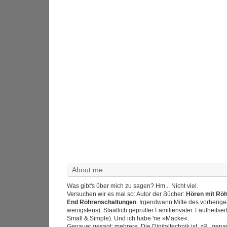
About me…
Was gibt's über mich zu sagen? Hm... Nicht viel.
Versuchen wir es mal so: Autor der Bücher:
Hören mit Rö
End Röhrenschaltungen
. Irgendwann Mitte des vorherig
wenigstens). Staatlich geprüfter Familienvater. Faulheitser
Small & Simple). Und ich habe 'ne »Macke«.
Genauer gesagt: mehrere. Die Digitaltechnik ist, zB., gen