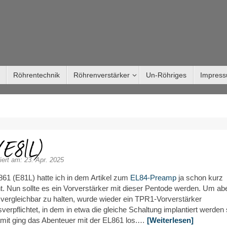
Röhrentechnik
Röhrenverstärker
Un-Röhriges
Impres
(E81L)
iert am: 23. Apr. 2025
861 (E81L) hatte ich in dem Artikel zum
EL84-Preamp
ja schon kurz
t. Nun sollte es ein Vorverstärker mit dieser Pentode werden. Um ab
vergleichbar zu halten, wurde wieder ein TPR1-Vorverstärker
erpflichtet, in dem in etwa die gleiche Schaltung implantiert werden s
mit ging das Abenteuer mit der EL861 los.…
[Weiterlesen]