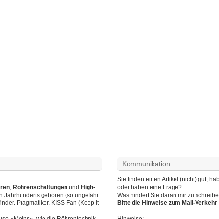
Kommunikation
Sie finden einen Artikel (nicht) gut,
hren
,
Röhrenschaltungen
und
High-
oder haben eine Frage?
en Jahrhunderts geboren (so ungefähr
Was hindert Sie daran mir zu schreib
finder. Pragmatiker. KISS-Fan (Keep It
Bitte die Hinweise zum Mail-Verkeh
auso »Meins«, wie die Röhrentechnik.
Hinweise
: