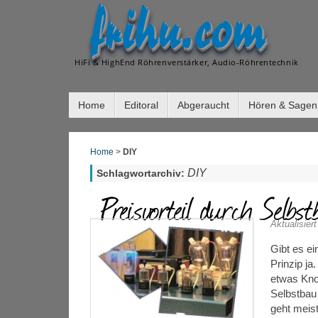
frihu.com
HiFi & HighEnd Röhrenverstärker, Audio-Röhrentechnik
Home
Editoral
Abgeraucht
Hören & Sagen
Home
>
DIY
DIY
Schlagwortarchiv:
Preisvorteil durch Selbs
Aktualisier
Gibt es e
Prinzip j
etwas Know
Selbstbau
geht meist