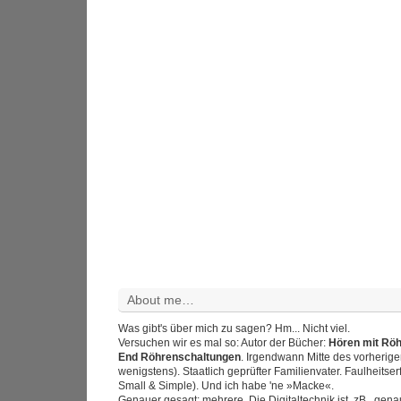
About me…
Was gibt's über mich zu sagen? Hm... Nicht viel.
Versuchen wir es mal so: Autor der Bücher:
Hören mit Rö
End Röhrenschaltungen
. Irgendwann Mitte des vorherig
wenigstens). Staatlich geprüfter Familienvater. Faulheitser
Small & Simple). Und ich habe 'ne »Macke«.
Genauer gesagt: mehrere. Die Digitaltechnik ist, zB., gen