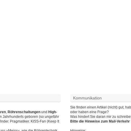
Kommunikation
Sie finden einen Artikel (nicht) gut,
hren
,
Röhrenschaltungen
und
High-
oder haben eine Frage?
en Jahrhunderts geboren (so ungefähr
Was hindert Sie daran mir zu schreib
finder. Pragmatiker. KISS-Fan (Keep It
Bitte die Hinweise zum Mail-Verkeh
auso »Meins«, wie die Röhrentechnik.
Hinweise
: