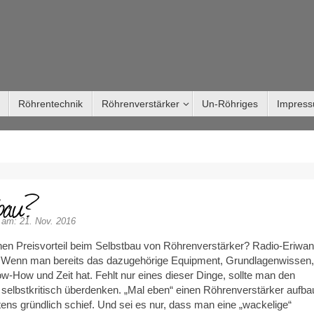
Röhrentechnik
Röhrenverstärker
Un-Röhriges
Impres
tbau?
t am: 21. Nov. 2016
inen Preisvorteil beim Selbstbau von Röhrenverstärker? Radio-Eriwan
a. Wenn man bereits das dazugehörige Equipment, Grundlagenwissen,
-How und Zeit hat. Fehlt nur eines dieser Dinge, sollte man den
 selbstkritisch überdenken. „Mal eben“ einen Röhrenverstärker aufb
ens gründlich schief. Und sei es nur, dass man eine „wackelige“