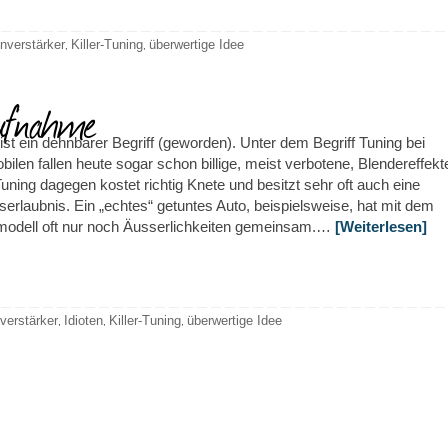
nverstärker
Killer-Tuning
überwertige Idee
,
,
ufnahme
ist ein dehnbarer Begriff (geworden). Unter dem Begriff Tuning bei
ilen fallen heute sogar schon billige, meist verbotene, Blendereffekt
uning dagegen kostet richtig Knete und besitzt sehr oft auch eine
serlaubnis. Ein „echtes“ getuntes Auto, beispielsweise, hat mit dem
modell oft nur noch Äusserlichkeiten gemeinsam.…
[Weiterlesen]
verstärker
Idioten
Killer-Tuning
überwertige Idee
,
,
,