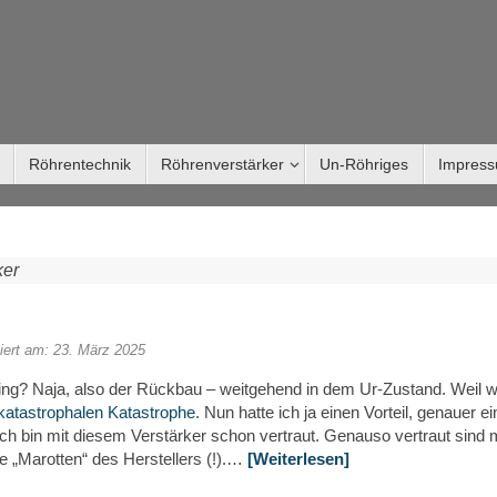
Röhrentechnik
Röhrenverstärker
Un-Röhriges
Impres
ker
siert am: 23. März 2025
ning? Naja, also der Rückbau – weitgehend in dem Ur-Zustand. Weil 
katastrophalen Katastrophe
. Nun hatte ich ja einen Vorteil, genauer ei
ch bin mit diesem Verstärker schon vertraut. Genauso vertraut sind 
e „Marotten“ des Herstellers (!).…
[Weiterlesen]