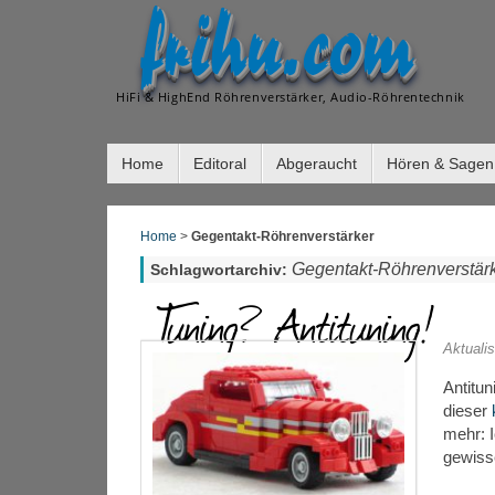
frihu.com
HiFi & HighEnd Röhrenverstärker, Audio-Röhrentechnik
Home
Editoral
Abgeraucht
Hören & Sagen
Home
>
Gegentakt-Röhrenverstärker
Gegentakt-Röhrenverstär
Schlagwortarchiv:
Tuning? Antituning!
Aktuali
Antitu
dieser
mehr: I
gewiss