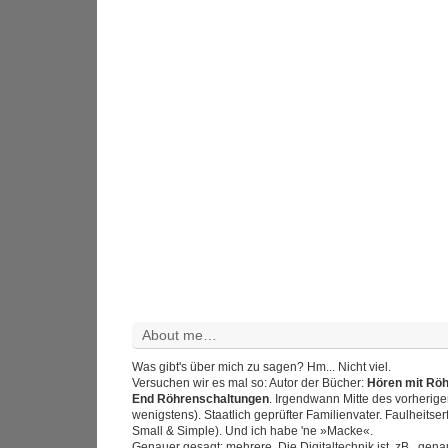
About me…
Was gibt's über mich zu sagen? Hm... Nicht viel.
Versuchen wir es mal so: Autor der Bücher:
Hören mit Rö
End Röhrenschaltungen
. Irgendwann Mitte des vorherig
wenigstens). Staatlich geprüfter Familienvater. Faulheitser
Small & Simple). Und ich habe 'ne »Macke«.
Genauer gesagt: mehrere. Die Digitaltechnik ist, zB., gen