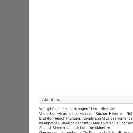
About me…
Was gibt's über mich zu sagen? Hm... Nicht viel.
Versuchen wir es mal so: Autor der Bücher:
Hören mit Rö
End Röhrenschaltungen
. Irgendwann Mitte des vorherig
wenigstens). Staatlich geprüfter Familienvater. Faulheitser
Small & Simple). Und ich habe 'ne »Macke«.
Genauer gesagt: mehrere. Die Digitaltechnik ist, zB., gen