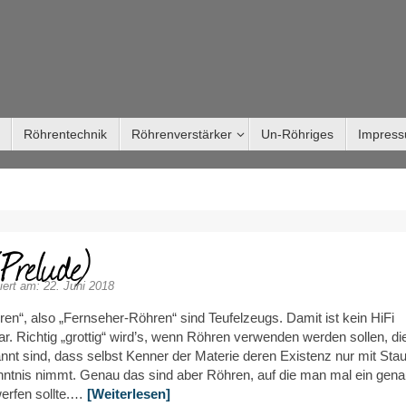
Röhrentechnik
Röhrenverstärker
Un-Röhriges
Impres
Prelude)
iert am: 22. Juni 2018
en“, also „Fernseher-Röhren“ sind Teufelzeugs. Damit ist kein HiFi
. Richtig „grottig“ wird’s, wenn Röhren verwenden werden sollen, di
nnt sind, dass selbst Kenner der Materie deren Existenz nur mit Sta
nntnis nimmt. Genau das sind aber Röhren, auf die man mal ein gen
erfen sollte.…
[Weiterlesen]