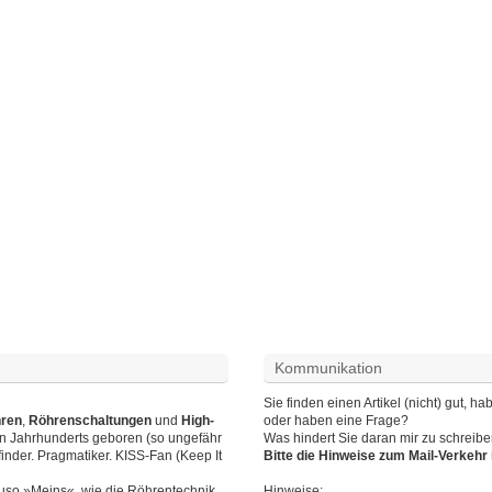
Kommunikation
Sie finden einen Artikel (nicht) gut,
hren
,
Röhrenschaltungen
und
High-
oder haben eine Frage?
en Jahrhunderts geboren (so ungefähr
Was hindert Sie daran mir zu schreib
finder. Pragmatiker. KISS-Fan (Keep It
Bitte die Hinweise zum Mail-Verkeh
auso »Meins«, wie die Röhrentechnik.
Hinweise
: