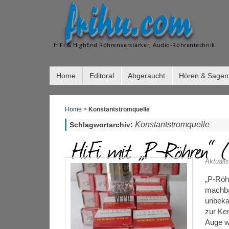
frihu.com
HiFi & HighEnd Röhrenverstärker, Audio-Röhrentechnik
Home
Editoral
Abgeraucht
Hören & Sagen
Home
>
Konstantstromquelle
Konstantstromquelle
Schlagwortarchiv:
HiFi mit „P-Röhren“ (
Aktualis
„P-Röhr
machbar
unbeka
zur Ke
Auge w