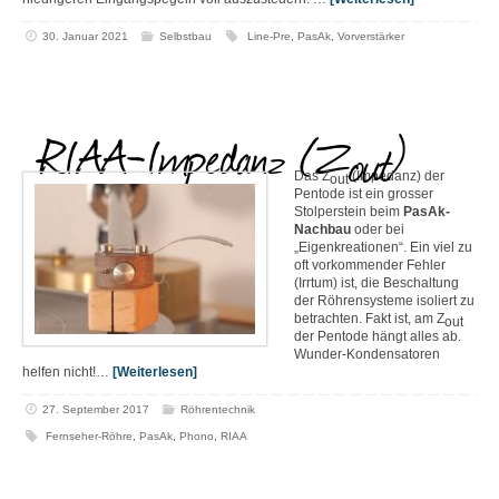
30. Januar 2021
Selbstbau
Line-Pre
,
PasAk
,
Vorverstärker
RIAA-Impedanz (Z
)
out
Das Z
(Impedanz) der
out
Pentode ist ein grosser
Stolperstein beim
PasAk-
Nachbau
oder bei
„Eigenkreationen“. Ein viel zu
oft vorkommender Fehler
(Irrtum) ist, die Beschaltung
der Röhrensysteme isoliert zu
betrachten. Fakt ist, am Z
out
der Pentode hängt alles ab.
Wunder-Kondensatoren
helfen nicht!…
[Weiterlesen]
27. September 2017
Röhrentechnik
Fernseher-Röhre
,
PasAk
,
Phono
,
RIAA