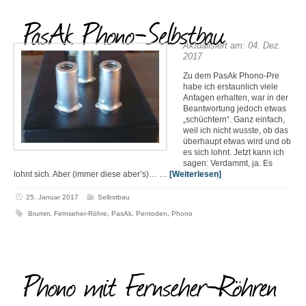
PasAk Phono-Selbstbau
Aktualisiert am: 04. Dez.
2017
Zu dem PasAk Phono-Pre
habe ich erstaunlich viele
Anfagen erhalten, war in der
Beantwortung jedoch etwas
„schüchtern“. Ganz einfach,
weil ich nicht wusste, ob das
überhaupt etwas wird und ob
es sich lohnt. Jetzt kann ich
sagen: Verdammt, ja. Es
lohnt sich. Aber (immer diese aber’s)… …
[Weiterlesen]
25. Januar 2017
Selbstbau
Brumm
,
Fernseher-Röhre
,
PasAk
,
Pentoden
,
Phono
Phono mit Fernseher-Röhren