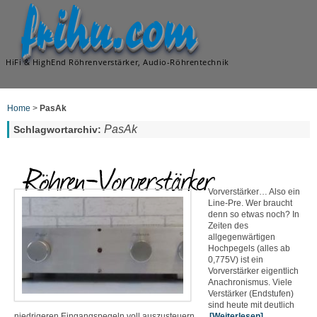
frihu.com
HiFi & HighEnd Röhrenverstärker, Audio-Röhrentechnik
Home
>
PasAk
PasAk
Schlagwortarchiv:
Röhren-Vorverstärker
Vorverstärker… Also ein
Line-Pre. Wer braucht
denn so etwas noch? In
Zeiten des
allgegenwärtigen
Hochpegels (alles ab
0,775V) ist ein
Vorverstärker eigentlich
Anachronismus. Viele
Verstärker (Endstufen)
sind heute mit deutlich
niedrigeren Eingangspegeln voll auszusteuern. …
[Weiterlesen]