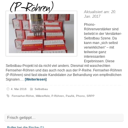
(P-Röhren)
Aktualisiert am: 20.
Jan. 2017
Phono-
Röhrenverstärker sind
beliebt in der Verstärker-
Selbstbau Szene. Da
kann man „sich selbst
verwirklichen“ – mit
teilweise ganz
interessanten
Ergebnissen. Diese
Selbstbau-Projekt ist da nicht viel anders. Diesmal mit waschechten
Fernseher-Röhren und das auch noch aus der P-Reihe. Fernseher-Röhren
(P-Röhren) sind fast ideale Kandidaten zur Behandlung von empfindlichen
Signalen.…
[Weiterlesen]
4. Mai 2016
Selbstbau
Fernseher-Röhre
,
Millereffekt
,
P-Röhren
,
PasAk
,
Phono
,
SRPP
Frisch getippt…
Butter bei die Fische (1)