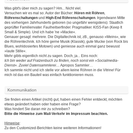
Was gibt's über mich zu sagen? Hm... Nicht viel.
Versuchen wir es mal so: Autor der Bücher:
Hören mit Röhren
,
Röhrenschaltungen
und
High-End Röhrenschaltungen
. Irgendwann Mitte
des vorherigen Jahrhunderts geboren (so ungefähr wenigstens). Staatlich
geprüfter Familienvater. Faulheitserfinder. Pragmatiker. KISS-Fan (Keep It
Small & Simple). Und ich habe 'ne »Macke«.
Genauer gesagt: mehrere. Die Digitaltechnik ist, zB., genauso »Meins«, wie
die Röhrentechnik. Ich höre gerne Musik (Klassik), gute Mucke (von Rock bis
Blues, wohldosiertes Motown) und geniesse auch einmal ganz bewusst
»laute Stille«.
Mehr gibts eigentlich nicht zu sagen. Doch, ja... Eins noch:
Ich bin weder auf Fratzenbuch zu finden, noch sonst ein »Socialmedia-
Dienst«. Zuviel Datensammlerei…
Apropos Sammler…
Ich sammle nicht und ich stelle vor allem keine Röhren in die Vitrine! Für
mich ist das ein Bauteil was einfach funktionieren muss.
Kommunikation
Sie finden einen Artikel (nicht) gut, haben einen Fehler entdeckt, möchten
etwas geändert haben oder haben eine Frage?
Was hindert Sie daran mir zu schreiben?
Bitte die Hinweise zum Mail-Verkehr im Impressum beachten.
Hinweise
:
Zu den Customized-Berichten keine weiteren Informationen!