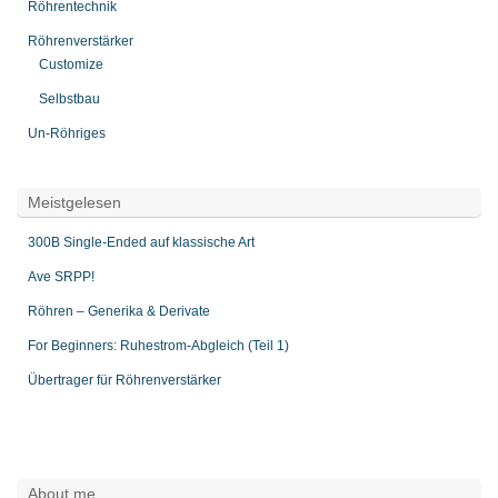
Röhrentechnik
Röhrenverstärker
Customize
Selbstbau
Un-Röhriges
Meistgelesen
300B Single-Ended auf klassische Art
Ave SRPP!
Röhren – Generika & Derivate
For Beginners: Ruhestrom-Abgleich (Teil 1)
Übertrager für Röhrenverstärker
About me…