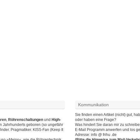
Kommunikation
Sie finden einen Artikel (nicht) gut,
hren
,
Röhrenschaltungen
und
High-
oder haben eine Frage?
en Jahrhunderts geboren (so ungefähr
Was hindert Sie daran mir zu schreib
finder. Pragmatiker. KISS-Fan (Keep It
E-Mail Programm anwerfen und los ge
Adresse: info @ frihu .de
auso »Meins«, wie die Röhrentechnik.
(Bitte die Hinweise zum Mail-Verkeh