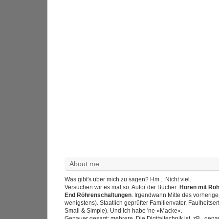
About me…
Was gibt's über mich zu sagen? Hm... Nicht viel.
Versuchen wir es mal so: Autor der Bücher:
Hören mit Rö
End Röhrenschaltungen
. Irgendwann Mitte des vorherig
wenigstens). Staatlich geprüfter Familienvater. Faulheitser
Small & Simple). Und ich habe 'ne »Macke«.
Genauer gesagt: mehrere. Die Digitaltechnik ist, zB., gen