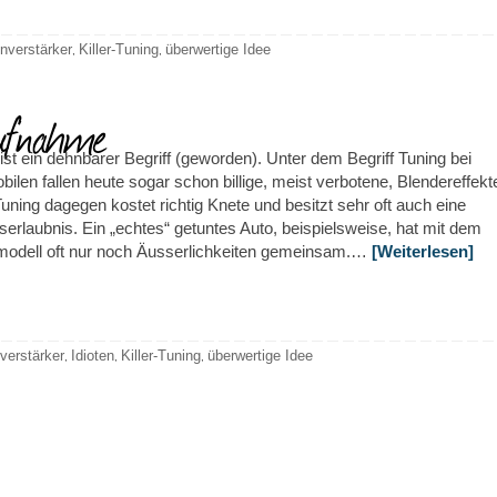
nverstärker
Killer-Tuning
überwertige Idee
,
,
ufnahme
ist ein dehnbarer Begriff (geworden). Unter dem Begriff Tuning bei
ilen fallen heute sogar schon billige, meist verbotene, Blendereffekt
uning dagegen kostet richtig Knete und besitzt sehr oft auch eine
serlaubnis. Ein „echtes“ getuntes Auto, beispielsweise, hat mit dem
modell oft nur noch Äusserlichkeiten gemeinsam.…
[Weiterlesen]
verstärker
Idioten
Killer-Tuning
überwertige Idee
,
,
,