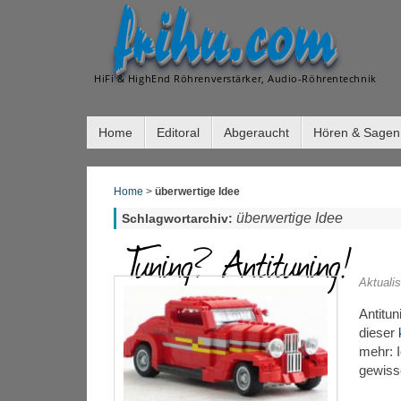
frihu.com
HiFi & HighEnd Röhrenverstärker, Audio-Röhrentechnik
Home
Editoral
Abgeraucht
Hören & Sagen
Home
>
überwertige Idee
überwertige Idee
Schlagwortarchiv:
Tuning? Antituning!
Aktuali
Antitu
dieser
mehr: I
gewiss