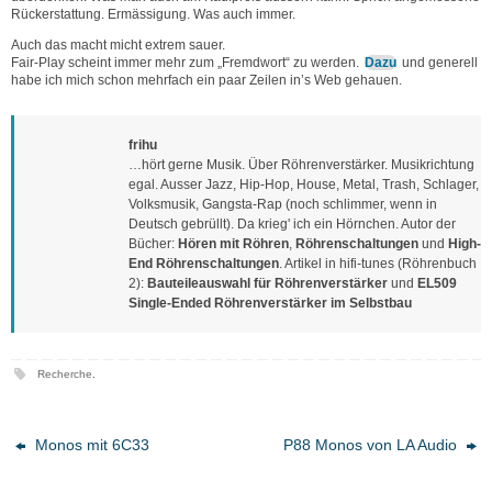
Rückerstattung. Ermässigung. Was auch immer.
Auch das macht micht extrem sauer.
Fair-Play scheint immer mehr zum „Fremdwort“ zu werden.
Dazu
und generell
habe ich mich schon mehrfach ein paar Zeilen in’s Web gehauen.
frihu
…hört gerne Musik. Über Röhrenverstärker. Musikrichtung
egal. Ausser Jazz, Hip-Hop, House, Metal, Trash, Schlager,
Volksmusik, Gangsta-Rap (noch schlimmer, wenn in
Deutsch gebrüllt). Da krieg' ich ein Hörnchen. Autor der
Bücher:
Hören mit Röhren
,
Röhrenschaltungen
und
High-
End Röhrenschaltungen
. Artikel in hifi-tunes (Röhrenbuch
2):
Bauteileauswahl für Röhrenverstärker
und
EL509
Single-Ended Röhrenverstärker im Selbstbau
Recherche
.
Monos mit 6C33
P88 Monos von LA Audio