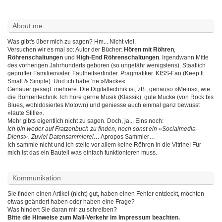
About me…
Was gibt's über mich zu sagen? Hm... Nicht viel.
Versuchen wir es mal so: Autor der Bücher:
Hören mit Röhren
,
Röhrenschaltungen
und
High-End Röhrenschaltungen
. Irgendwann Mitte
des vorherigen Jahrhunderts geboren (so ungefähr wenigstens). Staatlich
geprüfter Familienvater. Faulheitserfinder. Pragmatiker. KISS-Fan (Keep It
Small & Simple). Und ich habe 'ne »Macke«.
Genauer gesagt: mehrere. Die Digitaltechnik ist, zB., genauso »Meins«, wie
die Röhrentechnik. Ich höre gerne Musik (Klassik), gute Mucke (von Rock bis
Blues, wohldosiertes Motown) und geniesse auch einmal ganz bewusst
»laute Stille«.
Mehr gibts eigentlich nicht zu sagen. Doch, ja... Eins noch:
Ich bin weder auf Fratzenbuch zu finden, noch sonst ein »Socialmedia-
Dienst«. Zuviel Datensammlerei…
Apropos Sammler…
Ich sammle nicht und ich stelle vor allem keine Röhren in die Vitrine! Für
mich ist das ein Bauteil was einfach funktionieren muss.
Kommunikation
Sie finden einen Artikel (nicht) gut, haben einen Fehler entdeckt, möchten
etwas geändert haben oder haben eine Frage?
Was hindert Sie daran mir zu schreiben?
Bitte die Hinweise zum Mail-Verkehr im Impressum beachten.