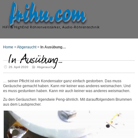
frihu.com
HiFi & HighEnd Röhrenverstärker, Audio-Röhrentechnik
Home
>
Abgeraucht
>
In Ausübung…
In Ausübung…
26. April 2020
Abgeraucht
… seiner Pflicht ist ein Kondensator ganz einfach gestorben. Das muss
Geräusche gemacht haben. Kann mir keiner was anderes weismachen. Und
es muss gestunken haben. Kann mir auch keiner was anderes weismachen.
Zu den Geräuschen: Irgendwie Peng-ähnlich. Mit darauffolgendem Brummen
aus dem Lautsprecher.