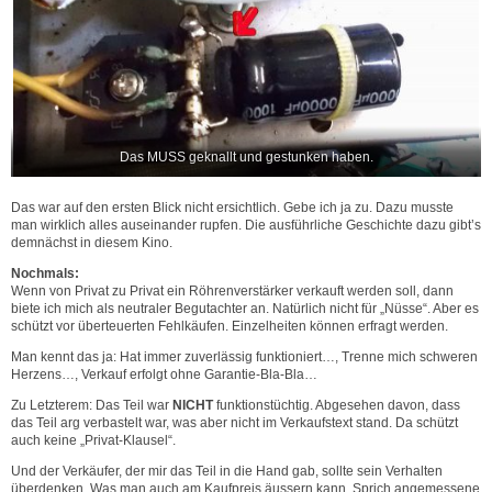
Das MUSS geknallt und gestunken haben.
Das war auf den ersten Blick nicht ersichtlich. Gebe ich ja zu. Dazu musste
man wirklich alles auseinander rupfen. Die ausführliche Geschichte dazu gibt’s
demnächst in diesem Kino.
Nochmals:
Wenn von Privat zu Privat ein Röhrenverstärker verkauft werden soll, dann
biete ich mich als neutraler Begutachter an. Natürlich nicht für „Nüsse“. Aber es
schützt vor überteuerten Fehlkäufen. Einzelheiten können erfragt werden.
Man kennt das ja: Hat immer zuverlässig funktioniert…, Trenne mich schweren
Herzens…, Verkauf erfolgt ohne Garantie-Bla-Bla…
Zu Letzterem: Das Teil war
NICHT
funktionstüchtig. Abgesehen davon, dass
das Teil arg verbastelt war, was aber nicht im Verkaufstext stand. Da schützt
auch keine „Privat-Klausel“.
Und der Verkäufer, der mir das Teil in die Hand gab, sollte sein Verhalten
überdenken. Was man auch am Kaufpreis äussern kann. Sprich angemessene