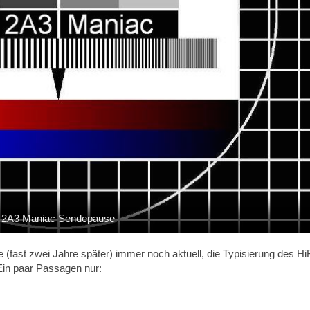
2A3 Maniac Sendepause
 (fast zwei Jahre später) immer noch aktuell, die Typisierung des HiF
 Ein paar Passagen nur: