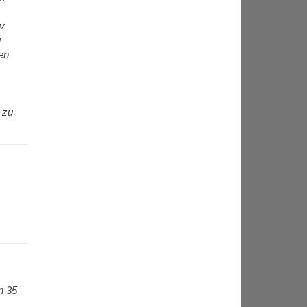
iv
g
en
 zu
n 35