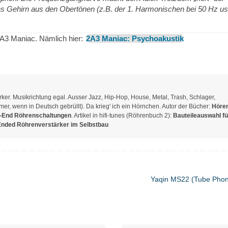
 Gehirn aus den Obertönen (z.B. der 1. Harmonischen bei 50 Hz us
 2A3 Maniac. Nämlich hier:
2A3 Maniac: Psychoakustik
er. Musikrichtung egal. Ausser Jazz, Hip-Hop, House, Metal, Trash, Schlager,
r, wenn in Deutsch gebrüllt). Da krieg' ich ein Hörnchen. Autor der Bücher:
Hören
-End Röhrenschaltungen
. Artikel in hifi-tunes (Röhrenbuch 2):
Bauteileauswahl fü
Ended Röhrenverstärker im Selbstbau
Yaqin MS22 (Tube Pho