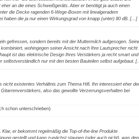
 eher an die eines Schweißgeräts. Aber er benötigt ja auch einen
 unter die Decke ragenden 6-Wege-Boxen mit linealgeradem
i haben die ja nur einen Wirkungsgrad von knapp (unter) 80 dB. […]
feln gefressen, sondern bereits mit der Muttermilch aufgesogen. Sein
 kombiniert, wohingegen seiner Ansicht nach Ihre Lautsprecher nicht
aupt ist das elektrische Design Ihres Verstärkers ja recht smart und
er selbstverständlich nur mit den besten Bauteilen selbst aufgebaut. [
s nicht existentes Verhältnis zum Thema Hifi. Ihn interessiert eher de
Gitarrenverstärkers, also das gewollte Verzerrungsverhalten bei
 ich schon unterschrieben)
. Klar, er bekommt regelmäßig die Top-of-the-line Produkte
fügung gestellt und kann zunächst staunen (oder auch nicht), was de