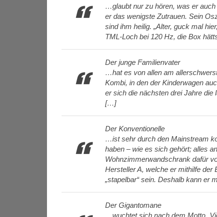
…glaubt nur zu hören, was er auch
er das wenigste Zutrauen. Sein Os
sind ihm heilig. „Alter, guck mal h
TML-Loch bei 120 Hz, die Box hätts
Der junge Familienvater
…hat es von allen am allerschwerst
Kombi, in den der Kinderwagen auch
er sich die nächsten drei Jahre di
[…]
Der Konventionelle
…ist sehr durch den Mainstream kon
haben – wie es sich gehört; alles an
Wohnzimmerwandschrank dafür vorg
Hersteller A, welche er mithilfe d
„stapelbar“ sein. Deshalb kann er 
Der Gigantomane
…wuchtet sich nach dem Motto „Viel h