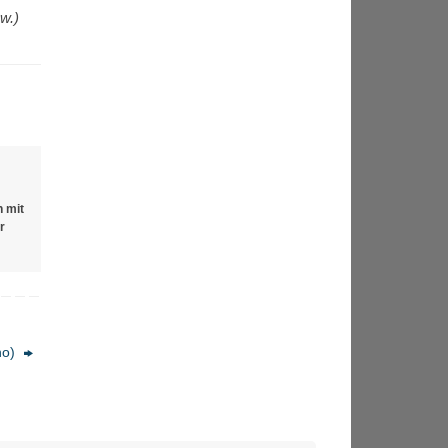
w.)
 mit
r
no)