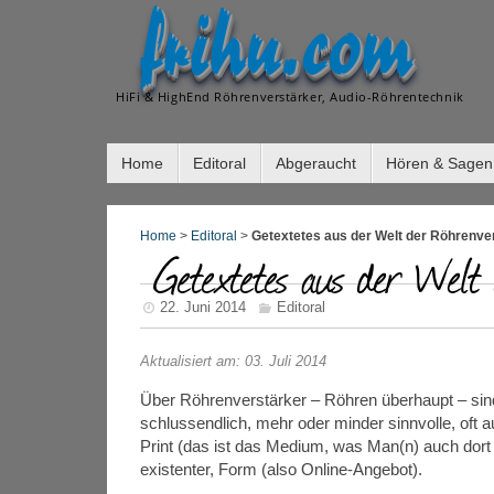
frihu.com
HiFi & HighEnd Röhrenverstärker, Audio-Röhrentechnik
Home
Editoral
Abgeraucht
Hören & Sagen
Home
>
Editoral
>
Getextetes aus der Welt der Röhrenve
Getextetes aus der Welt 
22. Juni 2014
Editoral
Aktualisiert am: 03. Juli 2014
Über Röhrenverstärker – Röhren überhaupt – sind
schlussendlich, mehr oder minder sinnvolle, oft a
Print (das ist das Medium, was Man(n) auch dort le
existenter, Form (also Online-Angebot).