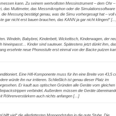
 messen kann. Zu seinem wertvollsten Messinstrument – dem Ohr – 
zi, das Multimeter, das Messmikrophon oder die Simulationssoftware
ier, die Messung bestätigt genau, was die Simu vorhergesagt hat – voll
te gar nicht erst bauen brauchen, das KANN ja gar nicht klingen!“ […
en. Windeln, Babybrei, Kinderbett, Wickeltisch, Kinderwagen, der ne
 hineinpasst… Kinder sind sauteuer. Spätestens jetzt dünkt ihm, da
e lang ersehnte neue Phonostufe erst einmal von der Backe putzen kan
ditioniert. Eine Hifi-Komponente muss für ihn eine Breite von 43,5 
dere würde ihn nur irritieren. Schließlich ist genau dieser Platz im
esehen. Er kauft aus optischen Gründen alle Geräte vom gleichen
er Beipackstrippen verbindet. Außerdem müssen die Geräte übereinand
mit Röhrenverstärkern auch nichts anfangen […]
ilft viel“ die allerfettesten Monoendstufen in die gute Stube. Die