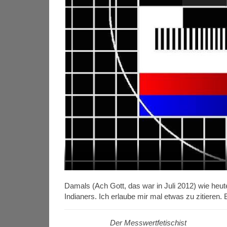
Damals (Ach Gott, das war in Juli 2012) wie heute
Indianers. Ich erlaube mir mal etwas zu zitieren.
Der Messwertfetischist