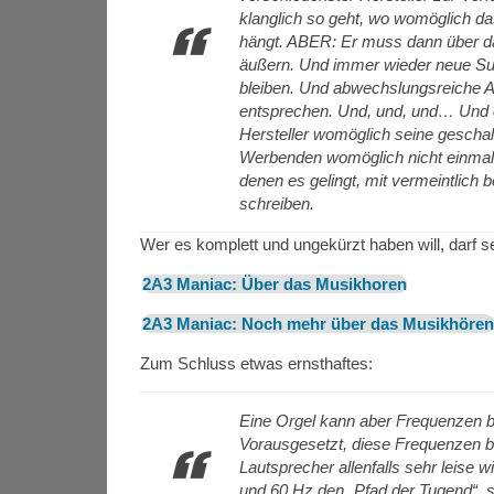
klanglich so geht, wo womöglich d
hängt. ABER: Er muss dann über da
äußern. Und immer wieder neue Sup
bleiben. Und abwechslungsreiche Art
entsprechen. Und, und, und… Und er
Hersteller womöglich seine gescha
Werbenden womöglich nicht einmal
denen es gelingt, mit vermeintlich b
schreiben.
Wer es komplett und ungekürzt haben will, darf se
2A3 Maniac: Über das Musikhoren
2A3 Maniac: Noch mehr über das Musikhören
Zum Schluss etwas ernsthaftes:
Eine Orgel kann aber Frequenzen b
Vorausgesetzt, diese Frequenzen b
Lautsprecher allenfalls sehr leise
und 60 Hz den „Pfad der Tugend“, s