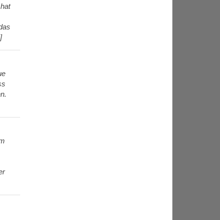
hat
 das
]
ue
ss
n.
cm
er