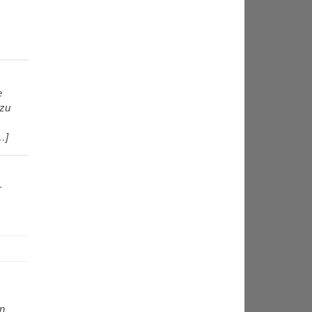
e
 zu
…]
r
nn