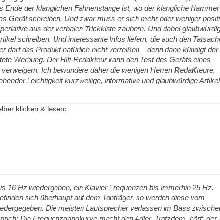
as Ende der klanglichen Fahnenstange ist, wo der klangliche Hammer
s Gerät schreiben. Und zwar muss er sich mehr oder weniger posit
erlative aus der verbalen Trickkiste zaubern. Und dabei glaubwürdi
ikel schreiben. Und interessante Infos liefern, die auch den Tatsach
 darf das Produkt natürlich nicht verreißen – denn dann kündigt der
ltete Werbung. Der Hifi-Redakteur kann den Test des Geräts eines
 verweigern. Ich bewundere daher die wenigen Herren
R
eda
K
teure,
ehender Leichtigkeit kurzweilige, informative und glaubwürdige Artikel
lber klicken & lesen:
is 16 Hz wiedergeben, ein Klavier Frequenzen bis immerhin 25 Hz.
efinden sich überhaupt auf dem Tonträger, so werden diese vom
 wiedergegeben. Die meisten Lautsprecher verlassen im Bass zwische
prich: Die Frequenzgangkurve macht den Adler. Trotzdem „hört“ der