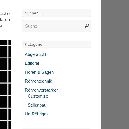
Suchen…
fache
de ich
ür
Kategorien
Abgeraucht
Editoral
Hören & Sagen
Röhrentechnik
Röhrenverstärker
Customize
Selbstbau
Un-Röhriges