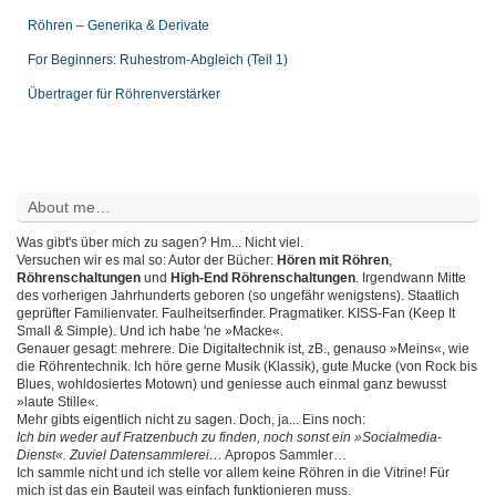
Röhren – Generika & Derivate
For Beginners: Ruhestrom-Abgleich (Teil 1)
Übertrager für Röhrenverstärker
About me…
Was gibt's über mich zu sagen? Hm... Nicht viel.
Versuchen wir es mal so: Autor der Bücher:
Hören mit Röhren
,
Röhrenschaltungen
und
High-End Röhrenschaltungen
. Irgendwann Mitte
des vorherigen Jahrhunderts geboren (so ungefähr wenigstens). Staatlich
geprüfter Familienvater. Faulheitserfinder. Pragmatiker. KISS-Fan (Keep It
Small & Simple). Und ich habe 'ne »Macke«.
Genauer gesagt: mehrere. Die Digitaltechnik ist, zB., genauso »Meins«, wie
die Röhrentechnik. Ich höre gerne Musik (Klassik), gute Mucke (von Rock bis
Blues, wohldosiertes Motown) und geniesse auch einmal ganz bewusst
»laute Stille«.
Mehr gibts eigentlich nicht zu sagen. Doch, ja... Eins noch:
Ich bin weder auf Fratzenbuch zu finden, noch sonst ein »Socialmedia-
Dienst«. Zuviel Datensammlerei…
Apropos Sammler…
Ich sammle nicht und ich stelle vor allem keine Röhren in die Vitrine! Für
mich ist das ein Bauteil was einfach funktionieren muss.