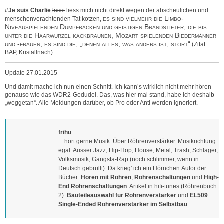
#Je suis Charlie
lässt
liess mich nicht direkt wegen der abscheulichen und
es sind vielmehr die Limbo-
menschenverachtenden Tat kotzen,
Niveauspielenden Dumpfbacken und geistigen Brandstifter, die bis
unter die Haarwurzel kackbraunen, Mozart spielenden Biedermänner
und -frauen, es sind die, „denen alles, was anders ist, stört“
(Zitat
BAP, Kristallnach).
Update 27.01.2015
Und damit mache ich nun einen Schnitt. Ich kann’s wirklich nicht mehr hören –
genauso wie das WDR2-Gedudel. Das, was hier mal stand, habe ich deshalb
„weggetan“. Alle Meldungen darüber, ob Pro oder Anti werden ignoriert.
frihu
…hört gerne Musik. Über Röhrenverstärker. Musikrichtung
egal. Ausser Jazz, Hip-Hop, House, Metal, Trash, Schlager,
Volksmusik, Gangsta-Rap (noch schlimmer, wenn in
Deutsch gebrüllt). Da krieg' ich ein Hörnchen.Autor der
Bücher:
Hören mit Röhren
,
Röhrenschaltungen
und
High-
End Röhrenschaltungen
. Artikel in hifi-tunes (Röhrenbuch
2):
Bauteileauswahl für Röhrenverstärker
und
EL509
Single-Ended Röhrenverstärker im Selbstbau