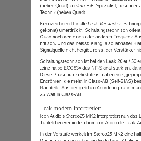
(neben Quad) zu
dem
HiFi-Spezialist, besonders 
Technik (neben Quad).
Kennzeichnend für alle
Leak-Verstärker
: Schnurg
gekonnt) unterdrückt. Schaltungstechnisch orien
Quad noch den einen oder anderen Frequenz-Ausre
britisch. Und das heisst: Klang, also lebhafter K
Signalquelle nicht hergibt, reisst der Verstärker
Schaltungstechnisch ist bei den Leak 20’er / 50’e
„eine halbe ECC83« das NF-Signal stark an, dan
Diese Phasenumkehrstufe ist dabei eine „gepimp
Endröhren, die meist in Class-AB (Self-BIAS) bes
Nachteile. Aus der gleichen Anordnung kann man 
25 Watt in Class-AB.
Leak modern interpretiert
Icon Audio’s Stereo25 MK2 interpretiert nun das L
Tüpfelchen verbindet dann Icon Audio die Leak-A
In der Vorstufe werkelt im Stereo25 MK2 eine h
Danach kommen schon die Endröhren. Ähnliche R