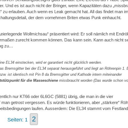
ger. Und es ist auch nicht der Bringer, wenn Kapazitäten dazu „missbr
n“ zu erlauben. Auch wenn es Leak gemacht hat. All das findet man i
Schaltungsdetail, der dem vornehmen Briten etwas Punk einhaucht.
„eierlegende Wollmichsau“ präsentiert wird: Er soll nämlich mit Endrö
rmaßen zurecht kommen können. Das kann sein. Kann auch nicht se
ung zu…
ne EL34 einstecken, wird er garantiert nicht glücklich werden.
as Bremsgitter bei der EL34 separat herausgeführt und liegt an Röhrenpin 1. 
zw. ist identisch mit Pin 8 da Bremsgitter und Kathode intern miteinander
tstützpunkt für die Masseschiene
missbraucht worden (Das wurde schon vo
gentlich nur KT66 oder 6L6GC (5881) übrig, die man in die vier
f man getrost vergessen. Es würde funktionieren, aber „stärkere“ Rö
rbeitsbedingungen laufen. Ausserdem: Die EL34 stammt vom Festla
2
Seiten:
1