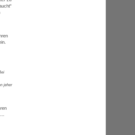
aucht“
m
hren
in.
Bei
n jeher
hren
nd…