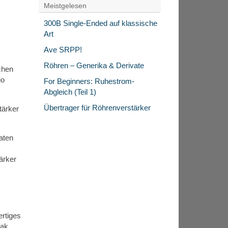
Meistgelesen
300B Single-Ended auf klassische
Art
Ave SRPP!
Röhren – Generika & Derivate
chen
io
For Beginners: Ruhestrom-
Abgleich (Teil 1)
Übertrager für Röhrenverstärker
tärker
aten
ärker
ertiges
eak