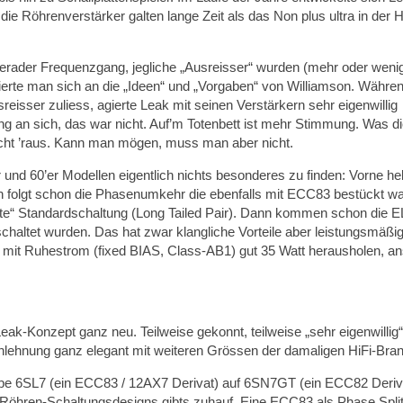
die Röhrenverstärker galten lange Zeit als das Non plus ultra in der H
erader Frequenzgang, jegliche „Ausreisser“ wurden (mehr oder weni
tierte man sich an die „Ideen“ und „Vorgaben“ von Williamson. Währe
isser zuliess, agierte Leak mit seinen Verstärkern sehr eigenwillig
lang an sich, das war nicht. Auf’m Totenbett ist mehr Stimmung. Was d
 nicht ’raus. Kann man mögen, muss man aber nicht.
r und 60’er Modellen eigentlich nichts besonderes zu finden: Vorne he
n folgt schon die Phasenumkehr die ebenfalls mit ECC83 bestückt wa
te“ Standardschaltung (Long Tailed Pair). Dann kommen schon die E
chaltet wurden. Das hat zwar klangliche Vorteile aber leistungsmäßi
mit Ruhestrom (fixed BIAS, Class-AB1) gut 35 Watt herausholen, ans
eak-Konzept ganz neu. Teilweise gekonnt, teilweise „sehr eigenwillig“.
nlehnung ganz elegant mit weiteren Grössen der damaligen HiFi-Bra
albe 6SL7 (ein ECC83 / 12AX7 Derivat) auf 6SN7GT (ein ECC82 Deriv
öhren-Schaltungsdesigns gibts zuhauf. Eine ECC83 als Phase Split