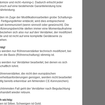
omize und nicht »tuning«). Dadurch erlischt jeder
pruch auf eine bestehende Garantieleistung bzw.
ährleistung.
den im Zuge der Modifikationsarbeiten grobe Schaltungs-
 Fertigungsfehler entdeckt, wird dies entsprechend
nah kommuniziert (wenn sinnvoll oder gewünscht). Die
ifizierungsberichte stellen immer eine Momentaufnahme
 beziehen sich also nur auf den Verstärker, der modifiziert
e und ist nicht auf eine komplette Geräteserie zu
iehen.
htig!
s werden nur Röhrenverstärker technisch modifiziert, bei
n die Basis (Röhrenschaltung) stimmig ist.
s werden nur Verstärker bearbeitet, bei denen es sich
schaftlich lohnt.
öhrenverstärker, die nicht den europäischen
herheitsanforderungen genügen, werden nicht bearbeitet
ufig bereits erkennbar am fehlenden CE-Kennzeichen).
chlimmsten Fall geht der Verstärker nach Begutachtung
ehandelt wieder retoure.
h wichtig:
n ist Silber, Schweigen ist Gold.