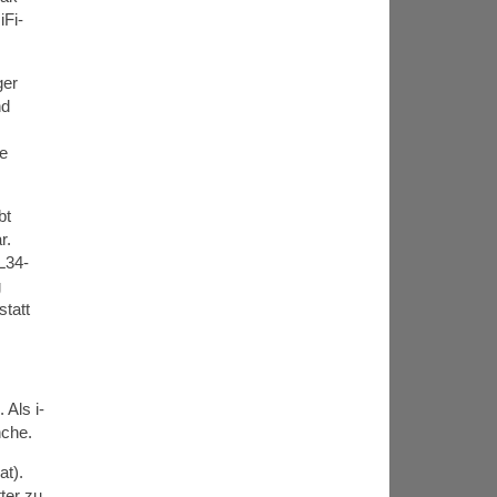
iFi-
ger
nd
ie
bt
r.
L34-
g
tatt
 Als i-
nche.
at).
ter zu