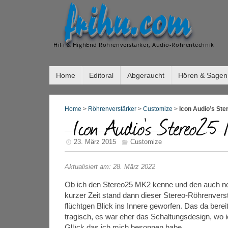
frihu.com
HiFi & HighEnd Röhrenverstärker, Audio-Röhrentechnik
Home
Editoral
Abgeraucht
Hören & Sagen
Home
>
Röhrenverstärker
>
Customize
>
Icon Audio’s St
Icon Audio’s Stereo2
23. März 2015
Customize
Aktualisiert am: 28. März 2022
Ob ich den Stereo25 MK2 kenne und den auch noch
kurzer Zeit stand dann dieser Stereo-Röhrenvers
flüchtgen Blick ins Innere geworfen. Das da berei
tragisch, es war eher das Schaltungsdesign, wo 
Glück das ich mich besonnen habe…