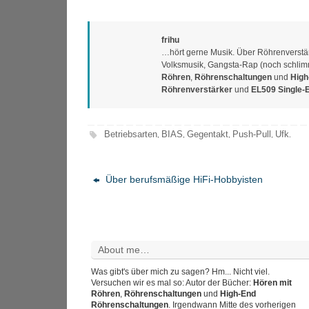
frihu
…hört gerne Musik. Über Röhrenverstärk
Volksmusik, Gangsta-Rap (noch schlimme
Röhren
,
Röhrenschaltungen
und
High
Röhrenverstärker
und
EL509 Single-
Betriebsarten
BIAS
Gegentakt
Push-Pull
Ufk
,
,
,
,
.
Über berufsmäßige HiFi-Hobbyisten
About me…
Was gibt's über mich zu sagen? Hm... Nicht viel.
Versuchen wir es mal so: Autor der Bücher:
Hören mit
Röhren
,
Röhrenschaltungen
und
High-End
Röhrenschaltungen
. Irgendwann Mitte des vorherigen