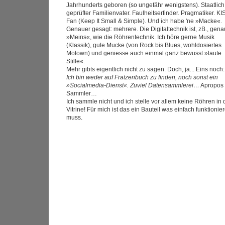
Jahrhunderts geboren (so ungefähr wenigstens). Staatlich
geprüfter Familienvater. Faulheitserfinder. Pragmatiker. KI
Fan (Keep It Small & Simple). Und ich habe 'ne »Macke«.
Genauer gesagt: mehrere. Die Digitaltechnik ist, zB., gen
»Meins«, wie die Röhrentechnik. Ich höre gerne Musik
(Klassik), gute Mucke (von Rock bis Blues, wohldosiertes
Motown) und geniesse auch einmal ganz bewusst »laute
Stille«.
Mehr gibts eigentlich nicht zu sagen. Doch, ja... Eins noch:
Ich bin weder auf Fratzenbuch zu finden, noch sonst ein
»Socialmedia-Dienst«. Zuviel Datensammlerei…
Apropos
Sammler…
Ich sammle nicht und ich stelle vor allem keine Röhren in 
Vitrine! Für mich ist das ein Bauteil was einfach funktionie
muss.