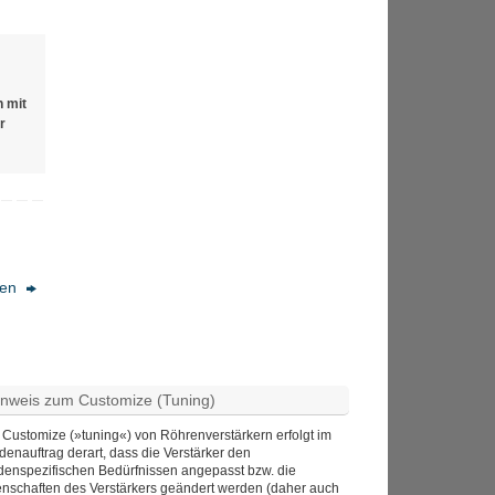
 mit
r
ten
inweis zum Customize (Tuning)
Customize (»tuning«) von Röhrenverstärkern erfolgt im
enauftrag derart, dass die Verstärker den
denspezifischen Bedürfnissen angepasst bzw. die
enschaften des Verstärkers geändert werden (daher auch