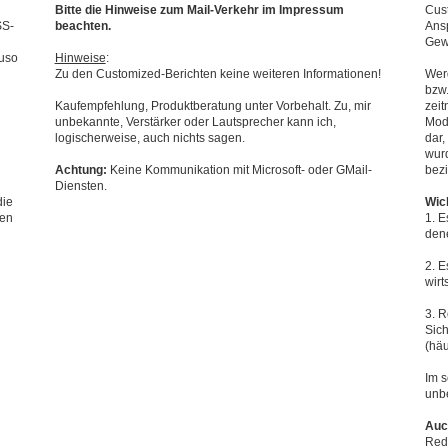
Bitte die Hinweise zum Mail-Verkehr im Impressum
Cust
SS-
beachten.
Ans
Gew
auso
Hinweise
:
Zu den Customized-Berichten keine weiteren Informationen!
Wer
bzw.
Kaufempfehlung, Produktberatung unter Vorbehalt. Zu, mir
zeit
unbekannte, Verstärker oder Lautsprecher kann ich,
Mod
logischerweise, auch nichts sagen.
dar,
wurd
Achtung:
Keine Kommunikation mit Microsoft- oder GMail-
bez
Diensten.
die
Wic
ren
1. E
dene
2. E
wirt
3. R
Sic
(hä
Im s
unb
Auc
Rede