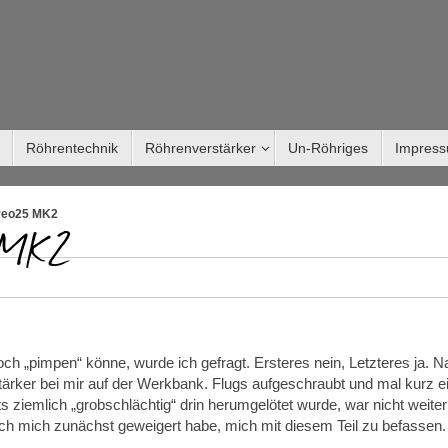
Röhrentechnik
Röhrenverstärker
Un-Röhriges
Impres
ereo25 MK2
5 MK2
 „pimpen“ könne, wurde ich gefragt. Ersteres nein, Letzteres ja. N
tärker bei mir auf der Werkbank. Flugs aufgeschraubt und mal kurz e
ts ziemlich „grobschlächtig“ drin herumgelötet wurde, war nicht weiter
ich mich zunächst geweigert habe, mich mit diesem Teil zu befassen.