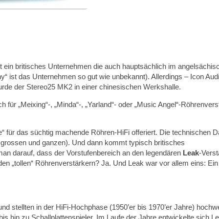
t ein britisches Unternehmen die auch hauptsächlich im angelsächis
y“ ist das Unternehmen so gut wie unbekannt). Allerdings – Icon Aud
n wurde der Stereo25 MK2 in einer chinesischen Werkshalle.
uch für „Meixing“-, „Minda“-, „Yarland“- oder „Music Angel“-Röhrenvers
e“ für das süchtig machende Röhren-HiFi offeriert. Die technischen D
m grossen und ganzen). Und dann kommt typisch britisches
an darauf, dass der Vorstufenbereich an den legendären
Leak
-Verst
 den „tollen“ Röhrenverstärkern? Ja. Und Leak war vor allem eins: Ein
d stellten in der HiFi-Hochphase (1950’er bis 1970’er Jahre) hochw
is hin zu Schallplattenspieler. Im Laufe der Jahre entwickelte sich L