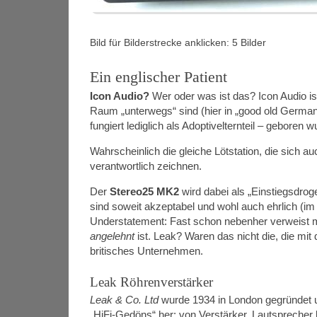
Bild für Bilderstrecke anklicken: 5 Bilder
Ein englischer Patient
Icon Audio?
Wer oder was ist das? Icon Audio is
Raum „unterwegs“ sind (hier in „good old German
fungiert lediglich als Adoptivelternteil – gebore
Wahrscheinlich die gleiche Lötstation, die sich a
verantwortlich zeichnen.
Der
Stereo25 MK2
wird dabei als „Einstiegsdrog
sind soweit akzeptabel und wohl auch ehrlich (i
Understatement: Fast schon nebenher verweist m
angelehnt
ist. Leak? Waren das nicht die, die mit
britisches Unternehmen.
Leak Röhrenverstärker
Leak & Co. Ltd
wurde 1934 in London gegründet un
„HiFi-Gedöns“ her: von Verstärker, Lautsprecher b