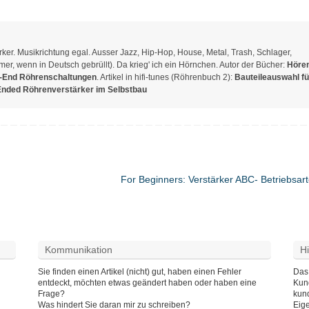
er. Musikrichtung egal. Ausser Jazz, Hip-Hop, House, Metal, Trash, Schlager,
r, wenn in Deutsch gebrüllt). Da krieg' ich ein Hörnchen. Autor der Bücher:
Hören
-End Röhrenschaltungen
. Artikel in hifi-tunes (Röhrenbuch 2):
Bauteileauswahl fü
Ended Röhrenverstärker im Selbstbau
For Beginners: Verstärker ABC- Betriebsar
Kommunikation
H
Sie finden einen Artikel (nicht) gut, haben einen Fehler
Das 
entdeckt, möchten etwas geändert haben oder haben eine
Kund
Frage?
kun
Was hindert Sie daran mir zu schreiben?
Eig