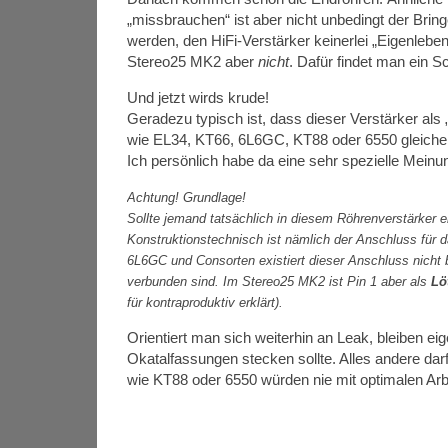
„missbrauchen“ ist aber nicht unbedingt der Brin
werden, den HiFi-Verstärker keinerlei „Eigenlebe
Stereo25 MK2 aber
nicht
. Dafür findet man ein 
Und jetzt wirds krude!
Geradezu typisch ist, dass dieser Verstärker als 
wie EL34, KT66, 6L6GC, KT88 oder 6550 gleiche
Ich persönlich habe da eine sehr spezielle Mein
Achtung! Grundlage!
Sollte jemand tatsächlich in diesem Röhrenverstärker ei
Konstruktionstechnisch ist nämlich der Anschluss für d
6L6GC und Consorten existiert dieser Anschluss nicht b
verbunden sind. Im Stereo25 MK2 ist Pin 1 aber als
Lö
für kontraproduktiv erklärt).
Orientiert man sich weiterhin an Leak, bleiben ei
Okatalfassungen stecken sollte. Alles andere dar
wie KT88 oder 6550 würden nie mit optimalen A