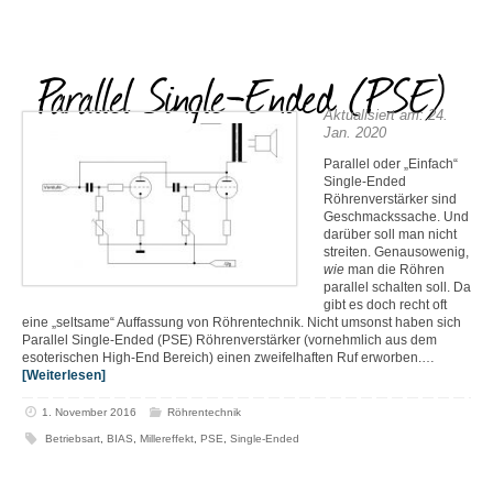
Parallel Single-Ended (PSE)
Aktualisiert am: 24.
Jan. 2020
Parallel oder „Einfach“
Single-Ended
Röhrenverstärker sind
Geschmackssache. Und
darüber soll man nicht
streiten. Genausowenig,
wie
man die Röhren
parallel schalten soll. Da
gibt es doch recht oft
eine „seltsame“ Auffassung von Röhrentechnik. Nicht umsonst haben sich
Parallel Single-Ended (PSE) Röhrenverstärker (vornehmlich aus dem
esoterischen High-End Bereich) einen zweifelhaften Ruf erworben.…
[Weiterlesen]
1. November 2016
Röhrentechnik
Betriebsart
,
BIAS
,
Millereffekt
,
PSE
,
Single-Ended