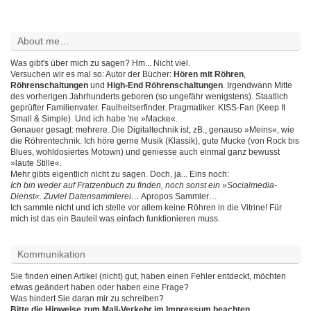
About me…
Was gibt's über mich zu sagen? Hm... Nicht viel.
Versuchen wir es mal so: Autor der Bücher:
Hören mit Röhren
,
Röhrenschaltungen
und
High-End Röhrenschaltungen
. Irgendwann Mitte
des vorherigen Jahrhunderts geboren (so ungefähr wenigstens). Staatlich
geprüfter Familienvater. Faulheitserfinder. Pragmatiker. KISS-Fan (Keep It
Small & Simple). Und ich habe 'ne »Macke«.
Genauer gesagt: mehrere. Die Digitaltechnik ist, zB., genauso »Meins«, wie
die Röhrentechnik. Ich höre gerne Musik (Klassik), gute Mucke (von Rock bis
Blues, wohldosiertes Motown) und geniesse auch einmal ganz bewusst
»laute Stille«.
Mehr gibts eigentlich nicht zu sagen. Doch, ja... Eins noch:
Ich bin weder auf Fratzenbuch zu finden, noch sonst ein »Socialmedia-
Dienst«. Zuviel Datensammlerei…
Apropos Sammler…
Ich sammle nicht und ich stelle vor allem keine Röhren in die Vitrine! Für
mich ist das ein Bauteil was einfach funktionieren muss.
Kommunikation
Sie finden einen Artikel (nicht) gut, haben einen Fehler entdeckt, möchten
etwas geändert haben oder haben eine Frage?
Was hindert Sie daran mir zu schreiben?
Bitte die Hinweise zum Mail-Verkehr im Impressum beachten.