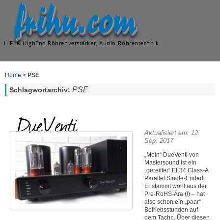
frihu.com
HiFi & HighEnd Röhrenverstärker, Audio-Röhrentechnik
Home
>
PSE
PSE
Schlagwortarchiv:
DueVenti
Aktualisiert am: 12.
Sep. 2017
„Mein“ DueVenti von
Mastersound ist ein
„gereifter“ EL34 Class-A
Parallel Single-Ended.
Er stammt wohl aus der
Pre-RoHS-Ära (!) – hat
also schon ein „paar“
Betriebsstunden auf
dem Tacho. Über diesen