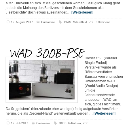
alten DueVenti an sich ist viel geschrieben worden. Bezüglich Klang geht
jedoch die Meinung des Besitzers mit dem Geschriebenen aka
„Testberichte“ doch etwas auseinander.…
[Weiterlesen]
19. August 2017
Customize
BIAS
,
Millereffekt
,
PSE
,
Ultralinear
WAD 300B-PSE
Dieser
PSE
(Parallel
Single Ended)
Verstärker wurde als
Röhrenverstärker-
Bausatz vom englischen
Unternehmen WAD
(World Audio Design)
um die
Jahrtausendwende
angeboten. WAD, an
sich, gibt es nicht mehr.
Dafür „geistern“ (hierzulande eher weniger) fertig aufgebaute Verstärker
herum, die als „Second-Hand“ weiterverkauft werden.…
[Weiterlesen]
12. Juli 2017
Customize
300B
,
P-Röhren
,
PSE