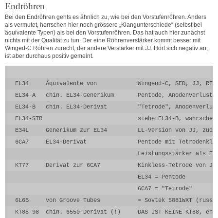
Endröhren
Bei den Endröhren gehts es ähnlich zu, wie bei den Vorstufenröhren. Anders
als vermutet, herrschen hier noch grössere „Klangunterschiede“ (selbst bei
äquivalente Typen) als bei den Vorstufenröhren. Das hat auch hier zunächst
nichts mit der Qualität zu tun. Der eine Röhrenverstärker kommt besser mit
Winged-C Röhren zurecht, der andere Verstärker mit JJ. Hört sich negativ an,
ist aber durchaus positiv gemeint.
EL34     Äquivalente von            Wingend-C, SED, JJ, RFT,
EL34-A   chin. EL34-Generikum       Pentode, Anodenverlustle
EL34-B   chin. EL34-Derivat         "Tetrode", Anodenverlust
EL34-STR                            siehe EL34-B, wahrschein
E34L     Generikum zur EL34         LL-Version von JJ, zudem
6CA7     EL34-Derivat               Pentode mit Tetrodenklan
                                    Leistungsstärker als EL3
KT77     Derivat zur 6CA7           Kinkless-Tetrode von JJ

                                    EL34 = Pentode

                                    6CA7 = "Tetrode"        
6L6B     von Groove Tubes           = Sovtek 5881WXT (russ. 
KT88-98  chin. 6550-Derivat (!)     DAS IST KEINE KT88, eher