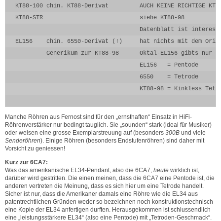
KT88-100 chin. KT88-Derivat         AUCH KEINE RICHTIGE KT88
KT88-STR                            siehe KT88-98

                                    Datenblatt ist interessa
EL156    chin. 6550-Derivat (!)     hat nichts mit dem Origi
         Generikum zur KT88-98      Oktal-EL156 gibts nur au
                                    EL156   = Pentode

                                    6550    = Tetrode

                                    KT88-98 = Kinkless Tetr
Manche Röhren aus Fernost sind für den „ernsthaften“ Einsatz in HiFi-
Röhrenverstärker nur bedingt tauglich. Sie „sounden“ stark (ideal für Musiker)
oder weisen eine grosse Exemplarstreuung auf (besonders
300B
und viele
Senderöhren
). Einige Röhren (besonders Endstufenröhren) sind daher mit
Vorsicht zu geniessen!
Kurz zur 6CA7:
Was das amerikanische EL34-Pendant, also die 6CA7,
heute
wirklich ist,
darüber wird gestritten. Die einen meinen, dass die 6CA7 eine Pentode ist, die
anderen vertreten die Meinung, dass es sich hier um eine Tetrode handelt.
Sicher ist nur, dass die Amerikaner damals eine Röhre wie die EL34 aus
patentrechtlichen Gründen weder so bezeichnen noch konstruktionstechnisch
eine Kopie der EL34 anfertigen durften. Herausgekommen ist schlussendlich
eine „leistungsstärkere EL34“ (also eine Pentode) mit „Tetroden-Geschmack“.