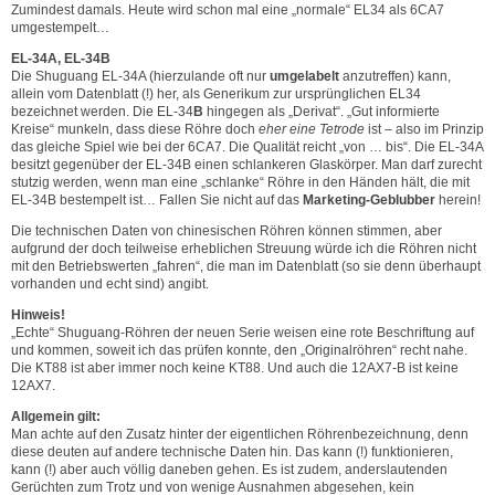
Zumindest damals. Heute wird schon mal eine „normale“ EL34 als 6CA7
umgestempelt…
EL-34A, EL-34B
Die Shuguang EL-34A (hierzulande oft nur
umgelabelt
anzutreffen) kann,
allein vom Datenblatt (!) her, als Generikum zur ursprünglichen EL34
bezeichnet werden. Die EL-34
B
hingegen als „Derivat“. „Gut informierte
Kreise“ munkeln, dass diese Röhre doch
eher eine Tetrode
ist – also im Prinzip
das gleiche Spiel wie bei der 6CA7. Die Qualität reicht „von … bis“. Die EL-34A
besitzt gegenüber der EL-34B einen schlankeren Glaskörper. Man darf zurecht
stutzig werden, wenn man eine „schlanke“ Röhre in den Händen hält, die mit
EL-34B bestempelt ist… Fallen Sie nicht auf das
Marketing-Geblubber
herein!
Die technischen Daten von chinesischen Röhren können stimmen, aber
aufgrund der doch teilweise erheblichen Streuung würde ich die Röhren nicht
mit den Betriebswerten „fahren“, die man im Datenblatt (so sie denn überhaupt
vorhanden und echt sind) angibt.
Hinweis!
„Echte“ Shuguang-Röhren der neuen Serie weisen eine rote Beschriftung auf
und kommen, soweit ich das prüfen konnte, den „Originalröhren“ recht nahe.
Die KT88 ist aber immer noch keine KT88. Und auch die 12AX7-B ist keine
12AX7.
Allgemein gilt:
Man achte auf den Zusatz hinter der eigentlichen Röhrenbezeichnung, denn
diese deuten auf andere technische Daten hin. Das kann (!) funktionieren,
kann (!) aber auch völlig daneben gehen. Es ist zudem, anderslautenden
Gerüchten zum Trotz und von wenige Ausnahmen abgesehen, kein