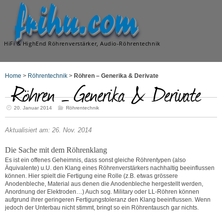
frihu.com
HiFi & HighEnd Röhrenverstärker, Audio-Röhrentechnik
Home
>
Röhrentechnik
>
Röhren – Generika & Derivate
Röhren – Generika & Derivate
20. Januar 2014
Röhrentechnik
Aktualisiert am: 26. Nov. 2014
Die Sache mit dem Röhrenklang
Es ist ein offenes Geheimnis, dass sonst gleiche Röhrentypen (also
Äquivalente) u.U. den Klang eines Röhrenverstärkers nachhaltig beeinflussen
können. Hier spielt die Fertigung eine Rolle (z.B. etwas grössere
Anodenbleche, Material aus denen die Anodenbleche hergestellt werden,
Anordnung der Elektroden…) Auch sog. Military oder LL-Röhren können
aufgrund ihrer geringeren Fertigungstoleranz den Klang beeinflussen. Wenn
jedoch der Unterbau nicht stimmt, bringt so ein Röhrentausch gar nichts.