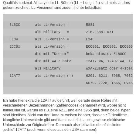
Qualitätsmerkmal. Military oder LL-Röhren (LL = Long Life) sind meist anders
gekennzeichnet. LL-Versionen sind zudem höher belastbar.
6L6GC       als LL-Version =        5881

            als Military   =        z.B. 5881-WXT

EL34        als LL-Version =        E34L

ECC8x       als LL-Version =        ECC801, ECC802, ECC803

            dto mit "Dreher"        bekannteste: E180CC

            dto mit WA-Zusatz       12AT7-WA, 12AU7-WA, 12AX
            als Military            WXA-Zusatz oder 4-stelli
12AT7       als LL-Version (!)      6201, 6211, 5965, 7062, 
                                    6679, 7728, TS65, CV455
Ich habe hier extra die 12AT7 aufgeführt, weil gerade diese Röhre mit
verschiedenen Bezeichnungen (Zahlencodes) gehandelt wird, wobei nicht
immer klar ist, warum es z.B. eine 6211 und eine 5965 gibt, denn beide Typen
sind identisch. Nicht von der Hand zu weisen ist aber, dass es z.T. deutliche
klangliche Unterschiede gibt und damit natürlich auch gewisse elektrische
Unterschiede zur Originalröhre. Demnach also teilweise ebenfalls keine
„echte“ 12AT7 (auch wenn diese aus den USA stammen).