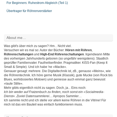
For Beginners: Ruhestrom-Abgleich (Teil 1)
Übertrager für Röhrenverstärker
About me…
Was gibt's über mich zu sagen? Hm... Nicht viel.
Versuchen wir es mal so: Autor der Bücher:
Hören mit Röhren
,
Röhrenschaltungen
und
High-End Röhrenschaltungen
. Irgendwann Mitte
des vorherigen Jahrhunderts geboren (so ungefähr wenigstens). Staatlich
geprüfter Familienvater. Faulheitserfinder. Pragmatiker. KISS-Fan (Keep It
Small & Simple). Und ich habe 'ne »Macke«.
Genauer gesagt: mehrere. Die Digitaltechnik ist, zB., genauso »Meins«, wie
die Röhrentechnik. Ich höre gerne Musik (Klassik), gute Mucke (von Rock bis
Blues, wohldosiertes Motown) und geniesse auch einmal ganz bewusst
»laute Stille«.
Mehr gibts eigentlich nicht zu sagen. Doch, ja... Eins noch:
Ich bin weder auf Fratzenbuch zu finden, noch sonst ein »Socialmedia-
Dienst«. Zuviel Datensammlerei…
Apropos Sammler…
Ich sammle nicht und ich stelle vor allem keine Röhren in die Vitrine! Für
mich ist das ein Bauteil was einfach funktionieren muss.