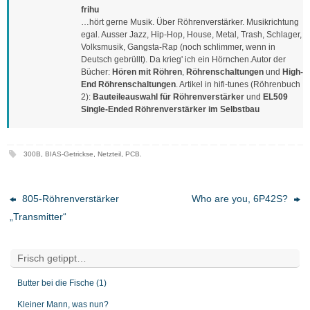
frihu
…hört gerne Musik. Über Röhrenverstärker. Musikrichtung
egal. Ausser Jazz, Hip-Hop, House, Metal, Trash, Schlager,
Volksmusik, Gangsta-Rap (noch schlimmer, wenn in
Deutsch gebrüllt). Da krieg' ich ein Hörnchen.Autor der
Bücher:
Hören mit Röhren
,
Röhrenschaltungen
und
High-
End Röhrenschaltungen
. Artikel in hifi-tunes (Röhrenbuch
2):
Bauteileauswahl für Röhrenverstärker
und
EL509
Single-Ended Röhrenverstärker im Selbstbau
300B
,
BIAS-Getrickse
,
Netzteil
,
PCB
.
805-Röhrenverstärker
Who are you, 6P42S?
„Transmitter“
Frisch getippt…
Butter bei die Fische (1)
Kleiner Mann, was nun?