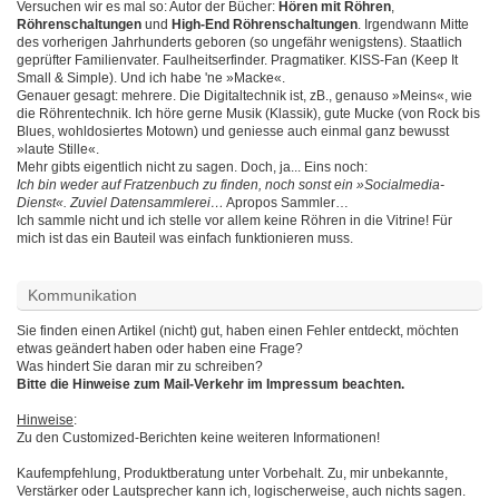
Versuchen wir es mal so: Autor der Bücher:
Hören mit Röhren
,
Röhrenschaltungen
und
High-End Röhrenschaltungen
. Irgendwann Mitte
des vorherigen Jahrhunderts geboren (so ungefähr wenigstens). Staatlich
geprüfter Familienvater. Faulheitserfinder. Pragmatiker. KISS-Fan (Keep It
Small & Simple). Und ich habe 'ne »Macke«.
Genauer gesagt: mehrere. Die Digitaltechnik ist, zB., genauso »Meins«, wie
die Röhrentechnik. Ich höre gerne Musik (Klassik), gute Mucke (von Rock bis
Blues, wohldosiertes Motown) und geniesse auch einmal ganz bewusst
»laute Stille«.
Mehr gibts eigentlich nicht zu sagen. Doch, ja... Eins noch:
Ich bin weder auf Fratzenbuch zu finden, noch sonst ein »Socialmedia-
Dienst«. Zuviel Datensammlerei…
Apropos Sammler…
Ich sammle nicht und ich stelle vor allem keine Röhren in die Vitrine! Für
mich ist das ein Bauteil was einfach funktionieren muss.
Kommunikation
Sie finden einen Artikel (nicht) gut, haben einen Fehler entdeckt, möchten
etwas geändert haben oder haben eine Frage?
Was hindert Sie daran mir zu schreiben?
Bitte die Hinweise zum Mail-Verkehr im Impressum beachten.
Hinweise
:
Zu den Customized-Berichten keine weiteren Informationen!
Kaufempfehlung, Produktberatung unter Vorbehalt. Zu, mir unbekannte,
Verstärker oder Lautsprecher kann ich, logischerweise, auch nichts sagen.