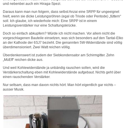
und nebenbei auch ein Hiraga-Spezi.
Daraus kann man nun folgern, dass selbst Anzai eine SRPP für ungeeignet
hielt, wenn sie dicke Leistungsröhren (egal ob Triode oder Pentode) „füttern“
soll. Ich glaube, ich wiederhole mich: Eine SRPP ist in einem
Leistungsverstärker nur eine Schaltungskrücke.
Doch so einfach abkupfern? Würde ich nicht machen. Vor allem nicht die
vorgeschlagenen Bauteile einsetzen, was sich besonders auf den Tantal-Elko
an der Kathode der 6SJ7 bezieht. Die genannten 5W-Widerstände sind völlig
überdimensioniert. Zwei Watt reichen völlig.
Überdenkenswert ist zudem der Siebkondensator am Schirmgitter. Zehn
„MüEff“ reichen dicke aus.
Und weil Kohlewiderstände ja unbändig rauschen sollen, wird die
Verstärkerschaltung eben mit Kohlewiderstände aufgebaut. Nichts geht über
einen rauschenden Verstärker.
Nur seltsam, dass man davon nichts hört. Man hört eigentlich gar nichts –
ausser Musik.