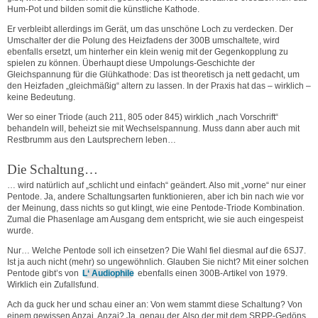
Hum-Pot und bilden somit die künstliche Kathode.
Er verbleibt allerdings im Gerät, um das unschöne Loch zu verdecken. Der
Umschalter der die Polung des Heizfadens der 300B umschaltete, wird
ebenfalls ersetzt, um hinterher ein klein wenig mit der Gegenkopplung zu
spielen zu können. Überhaupt diese Umpolungs-Geschichte der
Gleichspannung für die Glühkathode: Das ist theoretisch ja nett gedacht, um
den Heizfaden „gleichmäßig“ altern zu lassen. In der Praxis hat das – wirklich –
keine Bedeutung.
Wer so einer Triode (auch 211, 805 oder 845) wirklich „nach Vorschrift“
behandeln will, beheizt sie mit Wechselspannung. Muss dann aber auch mit
Restbrumm aus den Lautsprechern leben…
Die Schaltung…
… wird natürlich auf „schlicht und einfach“ geändert. Also mit „vorne“ nur einer
Pentode. Ja, andere Schaltungsarten funktionieren, aber ich bin nach wie vor
der Meinung, dass nichts so gut klingt, wie eine Pentode-Triode Kombination.
Zumal die Phasenlage am Ausgang dem entspricht, wie sie auch eingespeist
wurde.
Nur… Welche Pentode soll ich einsetzen? Die Wahl fiel diesmal auf die 6SJ7.
Ist ja auch nicht (mehr) so ungewöhnlich. Glauben Sie nicht? Mit einer solchen
Pentode gibt’s von
L‘ Audiophile
ebenfalls einen 300B-Artikel von 1979.
Wirklich ein Zufallsfund.
Ach da guck her und schau einer an: Von wem stammt diese Schaltung? Von
einem gewissen Anzai. Anzai? Ja, genau der. Also der mit dem SRPP-Gedöns