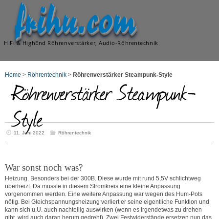
frihu.com
HiFi & HighEnd Röhrenverstärker, Audio-Röhrentechnik
Home
>
Röhrentechnik
>
Röhrenverstärker Steampunk-Style
Röhrenverstärker Steampunk-
Style
11. Juni 2022
Röhrentechnik
War sonst noch was?
Heizung. Besonders bei der 300B. Diese wurde mit rund 5,5V schlichtweg
überheizt. Da musste in diesem Stromkreis eine kleine Anpassung
vorgenommen werden. Eine weitere Anpassung war wegen des Hum-Pots
nötig. Bei Gleichspannungsheizung verliert er seine eigentliche Funktion und
kann sich u.U. auch nachteilig auswirken (wenn es irgendetwas zu drehen
gibt, wird auch daran herum gedreht). Zwei Festwiderstände ersetzen nun das