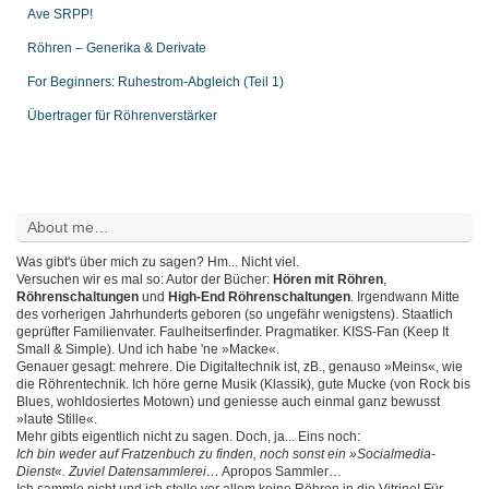
Ave SRPP!
Röhren – Generika & Derivate
For Beginners: Ruhestrom-Abgleich (Teil 1)
Übertrager für Röhrenverstärker
About me…
Was gibt's über mich zu sagen? Hm... Nicht viel.
Versuchen wir es mal so: Autor der Bücher:
Hören mit Röhren
,
Röhrenschaltungen
und
High-End Röhrenschaltungen
. Irgendwann Mitte
des vorherigen Jahrhunderts geboren (so ungefähr wenigstens). Staatlich
geprüfter Familienvater. Faulheitserfinder. Pragmatiker. KISS-Fan (Keep It
Small & Simple). Und ich habe 'ne »Macke«.
Genauer gesagt: mehrere. Die Digitaltechnik ist, zB., genauso »Meins«, wie
die Röhrentechnik. Ich höre gerne Musik (Klassik), gute Mucke (von Rock bis
Blues, wohldosiertes Motown) und geniesse auch einmal ganz bewusst
»laute Stille«.
Mehr gibts eigentlich nicht zu sagen. Doch, ja... Eins noch:
Ich bin weder auf Fratzenbuch zu finden, noch sonst ein »Socialmedia-
Dienst«. Zuviel Datensammlerei…
Apropos Sammler…
Ich sammle nicht und ich stelle vor allem keine Röhren in die Vitrine! Für