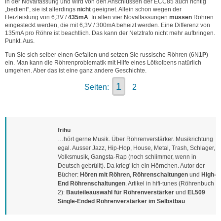
in der Novalfassung und wird von den Anschlüssen der ECC85 auch richtig
„bedient“, sie ist allerdings
nicht
geeignet. Allein schon wegen der
Heizleistung von 6,3V /
435mA
. In allen vier Novalfassungen
müssen
Röhren
eingesteckt werden, die mit 6,3V / 300mA beheizt werden. Eine Differenz von
135mA pro Röhre ist beachtlich. Das kann der Netztrafo nicht mehr aufbringen.
Punkt. Aus.
Tun Sie sich selber einen Gefallen und setzen Sie russische Röhren (6N1
P
)
ein. Man kann die Röhrenproblematik mit Hilfe eines Lötkolbens natürlich
umgehen. Aber das ist eine ganz andere Geschichte.
1
Seiten:
2
frihu
…hört gerne Musik. Über Röhrenverstärker. Musikrichtung
egal. Ausser Jazz, Hip-Hop, House, Metal, Trash, Schlager,
Volksmusik, Gangsta-Rap (noch schlimmer, wenn in
Deutsch gebrüllt). Da krieg' ich ein Hörnchen. Autor der
Bücher:
Hören mit Röhren
,
Röhrenschaltungen
und
High-
End Röhrenschaltungen
. Artikel in hifi-tunes (Röhrenbuch
2):
Bauteileauswahl für Röhrenverstärker
und
EL509
Single-Ended Röhrenverstärker im Selbstbau