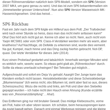
dieser Röhrenverstärker natürlich kein SP9-Modell, sondern ein
SP6
(Version
2007 MK4, um ganz genau zu sein). Und das ist zum SP6 bekanntermaßen ein
„himmelweiter grosser Unterschied“. Nun also
SP6
-Version Wasweissich MK-
Hassenichgesehen. Und das heisst…
SP6 Rückbau
Fast ein Jahr nach dem SP9 folgte ein Hilferuf aus dem Pott: „Der Trafodeckel
wird nach einer Stunde so heiss, dass man das nicht mehr anfassen kann!“
Oha! Das hört sich nicht gut an. Kenne ich aber so nicht. Nein, auch nicht vom
Yaqin MC5881 oder vom SP9. Class-A Verstärker werden mehr als warm, aber
knallheiss? Auf Nachfrage, ob Defekte zu erkennen sind, wurde dies verneint.
Na gut, Kumpel, mach hinne und das Ding zackig hierhin gebracht. Not-OP,
quasi. Der letzte Verstärker für dieses Jahr (2014).
Kurz einen Probelauf gestartet und tatsächlich: Innerhalb weniger Minuten wird
es wirklich sehr, seeehr, warm. So etwas geht glatt als „Röhrenkochen“ durch.
Sollte da etwas unerlaubt schwingen? Bei Tetroden gut möglich…
Aufgeschraubt und sofort ein Deja Vu gehabt: Aaargh! Der Junge kann das
Kleistern einfach nicht lassen. Heissklebekleister und diese Scheisskleberige
„Bitumenmasse“ (Ich weiss nicht, obs Bitumen ist, sieht aber fast so aus, dieses
Scheisszeuchs). Wozu die rechts und links, am Poti und über den Siebelko
gepappt wurden – ich habe nicht den Hauch einer Ahnung (Kunde erzählte
was von „Resonanzdämpfung“… Aha!).
Das Entfernen ging nur mit brutaler Gewalt. Das mistige Klebezeuchs, vorne
am Poti, habe ich aber sitzen lassen. Ich schätze, beim heraussprengen kann
da zuviel kaputt gehen. Danach erst einmal Werkzeug reinigen und die kleine