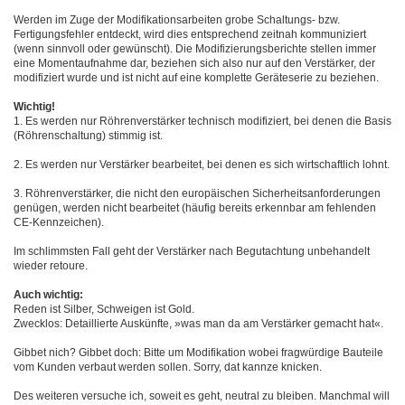
Werden im Zuge der Modifikationsarbeiten grobe Schaltungs- bzw.
Fertigungsfehler entdeckt, wird dies entsprechend zeitnah kommuniziert
(wenn sinnvoll oder gewünscht). Die Modifizierungsberichte stellen immer
eine Momentaufnahme dar, beziehen sich also nur auf den Verstärker, der
modifiziert wurde und ist nicht auf eine komplette Geräteserie zu beziehen.
Wichtig!
1. Es werden nur Röhrenverstärker technisch modifiziert, bei denen die Basis
(Röhrenschaltung) stimmig ist.
2. Es werden nur Verstärker bearbeitet, bei denen es sich wirtschaftlich lohnt.
3. Röhrenverstärker, die nicht den europäischen Sicherheitsanforderungen
genügen, werden nicht bearbeitet (häufig bereits erkennbar am fehlenden
CE-Kennzeichen).
Im schlimmsten Fall geht der Verstärker nach Begutachtung unbehandelt
wieder retoure.
Auch wichtig:
Reden ist Silber, Schweigen ist Gold.
Zwecklos: Detaillierte Auskünfte, »was man da am Verstärker gemacht hat«.
Gibbet nich? Gibbet doch: Bitte um Modifikation wobei fragwürdige Bauteile
vom Kunden verbaut werden sollen. Sorry, dat kannze knicken.
Des weiteren versuche ich, soweit es geht, neutral zu bleiben. Manchmal will