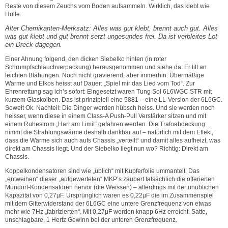
Reste von diesem Zeuchs vom Boden aufsammeln. Wirklich, das klebt wie
Hulle.
Alter Chemikanten-Merksatz: Alles was gut klebt, brennt auch gut. Alles
was gut klebt und gut brennt setzt ungesundes frei. Da ist verbleites Lot
ein Dreck dagegen.
Einer Ahnung folgend, den dicken Siebelko hinten (in roter
Schrumpfschlauchverpackung) herausgenommen und siehe da: Er litt an
leichten Blähungen. Noch nicht gravierend, aber immerhin. Übermäßige
Wärme und Elkos heisst auf Dauer: „Spiel mir das Lied vom Tod“. Zur
Ehrenrettung sag ich’s sofort: Eingesetzt waren Tung Sol 6L6WGC STR mit
kurzem Glaskolben. Das ist prinzipiell eine 5881 – eine LL-Version der 6L6GC.
Soweit Ok. Nachteil: Die Dinger werden hübsch heiss. Und sie werden noch
heisser, wenn diese in einem Class-A Push-Pull Verstärker sitzen und mit
einem Ruhestrom „Hart am Limit“ gefahren werden. Die Trafoabdeckung
nimmt die Strahlungswärme deshalb dankbar auf – natürlich mit dem Effekt,
dass die Wärme sich auch aufs Chassis „verteilt“ und damit alles aufheizt, was
direkt am Chassis liegt. Und der Siebelko liegt nun wo? Richtig: Direkt am
Chassis.
Koppelkondensatoren sind wie „üblich“ mit Kupferfolie ummantelt. Das
„entweihen“ dieser „aufgewerteten“ MKP’s zaubert tatsächlich die offerierten
Mundorf-Kondensatoren hervor (die Weissen) – allerdings mit der unüblichen
Kapazität von 0,27µF. Ursprünglich waren es 0,22µF die im Zusammenspiel
mit dem Gitterwiderstand der 6L6GC eine untere Grenzfrequenz von etwas
mehr wie 7Hz „fabrizierten“. Mit 0,27µF werden knapp 6Hz erreicht. Satte,
unschlagbare, 1 Hertz Gewinn bei der unteren Grenzfrequenz.