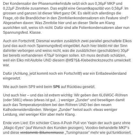
Der Kondensator der Phasenumkehrstufe setzt sich aus 0,36µF MKP und
0,22µF Zinnfolie zusammen. Das ergibt eine Gesamtkapazität von 0,58µF. Im
grossen und ganzen ist dieser Wert ganz OK. Es stellt sich allerdings die
Frage, ob die Brandlöcher in den Zinnfolienkondensatoren ein Feature sind?
Abgesehen davon: Was Zinnfolie hier und an dieser Stelle am Klang
ausrichten soll, weiss ich nicht. Dafür sind alle Folienkondensatoren aber nun
Spannungsfest. Klasse.
Auch ein Fortschritt: Diesmal wurden zusätzlich zwei parallel geschaltete Elkos
(und das auch noch Spannungsfest) eingelötet. Auch hier bleibt mir der Sinn
dahinter verborgen und weiss nicht, was die zusätzlichen (geschätzten) 30µF
bei bereits vorhandenen 470µF bringen sollen. Ich muss deshalb schätzen,
weil ein Elko mit Alufolie UND diesem @#$?§&-Klebedreckszeuchs umwickelt
war.
Dafür (Achtung, jetzt kommt noch ein Fortschritt!) war ein Entladewiderstand
eingesetzt.
Wie auch beim SP9 wird beim
SP6
auf Rückbau gesetzt.
Und auch hier – und das ist extrem wichtig: Wir geben den 6L6WGC-Röhren
(oder 5881) etwas (etwas ist gut…) weniger „Zunder“ und beseitigen damit
auch das Temperaturproblem bei den Röhren UND bei den neuen
Kathodenwiderständen. Weniger „Zunder“ heisst auch: etwas weniger
Leistung, viel weniger Klirr aber mehr Klang.
Ende vom Lied: Ein schicker Class-A Push Pull von Yaqin der auch ganz ohne
„Magic-Eyes“ (auf Wunsch des Kunden gezogen), Voodoo-behandelte MKP’s
und diese
verdammte Bitumenmasse
„Tuningmasse“ mehr wie gut funktioniert.