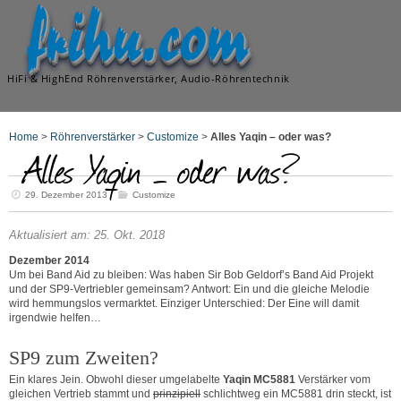
frihu.com
HiFi & HighEnd Röhrenverstärker, Audio-Röhrentechnik
Home
>
Röhrenverstärker
>
Customize
>
Alles Yaqin – oder was?
Alles Yaqin – oder was?
29. Dezember 2013
Customize
Aktualisiert am: 25. Okt. 2018
Dezember 2014
Um bei Band Aid zu bleiben: Was haben Sir Bob Geldorf’s Band Aid Projekt
und der SP9-Vertriebler gemeinsam? Antwort: Ein und die gleiche Melodie
wird hemmungslos vermarktet. Einziger Unterschied: Der Eine will damit
irgendwie helfen…
SP9 zum Zweiten?
Ein klares Jein. Obwohl dieser umgelabelte
Yaqin MC5881
Verstärker vom
gleichen Vertrieb stammt und
prinzipiell
schlichtweg ein MC5881 drin steckt, ist