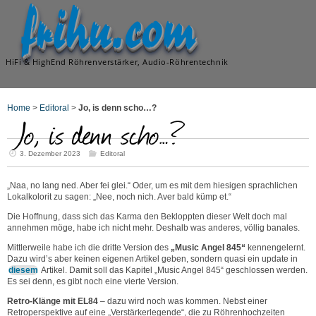
frihu.com
HiFi & HighEnd Röhrenverstärker, Audio-Röhrentechnik
Home
>
Editoral
>
Jo, is denn scho…?
Jo, is denn scho…?
3. Dezember 2023
Editoral
„Naa, no lang ned. Aber fei glei.“ Oder, um es mit dem hiesigen sprachlichen
Lokalkolorit zu sagen: „Nee, noch nich. Aver bald kümp et.“
Die Hoffnung, dass sich das Karma den Bekloppten dieser Welt doch mal
annehmen möge, habe ich nicht mehr. Deshalb was anderes, völlig banales.
Mittlerweile habe ich die dritte Version des
„Music Angel 845“
kennengelernt.
Dazu wird’s aber keinen eigenen Artikel geben, sondern quasi ein update in
diesem
Artikel. Damit soll das Kapitel „Music Angel 845“ geschlossen werden.
Es sei denn, es gibt noch eine vierte Version.
Retro-Klänge mit EL84
– dazu wird noch was kommen. Nebst einer
Retroperspektive auf eine „Verstärkerlegende“, die zu Röhrenhochzeiten