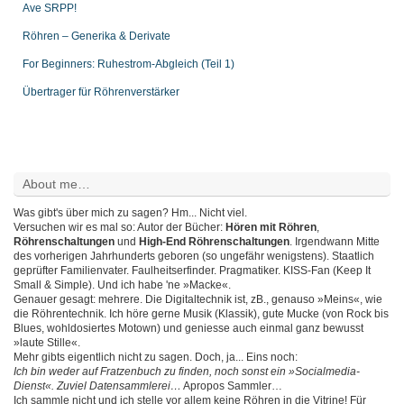
Ave SRPP!
Röhren – Generika & Derivate
For Beginners: Ruhestrom-Abgleich (Teil 1)
Übertrager für Röhrenverstärker
About me…
Was gibt's über mich zu sagen? Hm... Nicht viel.
Versuchen wir es mal so: Autor der Bücher:
Hören mit Röhren
,
Röhrenschaltungen
und
High-End Röhrenschaltungen
. Irgendwann Mitte
des vorherigen Jahrhunderts geboren (so ungefähr wenigstens). Staatlich
geprüfter Familienvater. Faulheitserfinder. Pragmatiker. KISS-Fan (Keep It
Small & Simple). Und ich habe 'ne »Macke«.
Genauer gesagt: mehrere. Die Digitaltechnik ist, zB., genauso »Meins«, wie
die Röhrentechnik. Ich höre gerne Musik (Klassik), gute Mucke (von Rock bis
Blues, wohldosiertes Motown) und geniesse auch einmal ganz bewusst
»laute Stille«.
Mehr gibts eigentlich nicht zu sagen. Doch, ja... Eins noch:
Ich bin weder auf Fratzenbuch zu finden, noch sonst ein »Socialmedia-
Dienst«. Zuviel Datensammlerei…
Apropos Sammler…
Ich sammle nicht und ich stelle vor allem keine Röhren in die Vitrine! Für