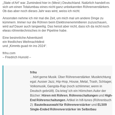
„State of Art“ war. Zumindest hier in (West-) Deutschland. Natürlich handelt es
sich um einen Totalumbau eines nicht ganz unbekannten Röhrenverstärkers.
Ob das aber noch dieses Jahr was wird, weiss ich nicht.
Ansonsten nehme ich mir mal die Zeit, um mich mal um andere Dinge zu
kümmern. Immer nur die Röhren beim Elektronenemmitieren zuzuschauen,
wird auf Dauer auch langweilig. Das heisst aber nicht, dass ich da nicht noch
etwas röhrentechnisches in der Pipeline habe.
Eine besinnliche Adventszeit
ein friedliches Weihnachtsfest
und „Kimmts guad rin ins 2024“.
frihu.com
– Friedrich Hunold –
frihu
…hört gerne Musik. Über Röhrenverstärker. Musikrichtung
egal. Ausser Jazz, Hip-Hop, House, Metal, Trash, Schlager,
Volksmusik, Gangsta-Rap (noch schlimmer, wenn in
Deutsch gebrüllt). Da krieg' ich ein Hörnchen.Autor der
Bücher:
Hören mit Röhren
,
Röhrenschaltungen
und
High-
End Röhrenschaltungen
. Artikel in hifi-tunes (Röhrenbuch
2):
Bauteileauswahl für Röhrenverstärker
und
EL509
Single-Ended Röhrenverstärker im Selbstbau