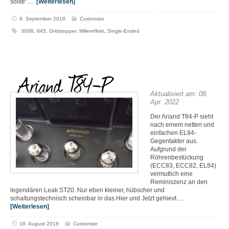
sollte“.…
[Weiterlesen]
9. September 2018
Customize
300B
,
845
,
Gridstopper
,
Millereffekt
,
Single-Ended
Ariand T84-P
Aktualisiert am: 08.
Apr. 2022
Der Ariand T84-P sieht
nach einem netten und
einfachen EL84-
Gegentakter aus.
Aufgrund der
Röhrenbestückung
(ECC83, ECC82, EL84)
vermutlich eine
Reminiszenz an den
legendären Leak ST20. Nur eben kleiner, hübscher und
schaltungstechnisch scheinbar in das Hier und Jetzt gehievt.…
[Weiterlesen]
18. August 2018
Customize