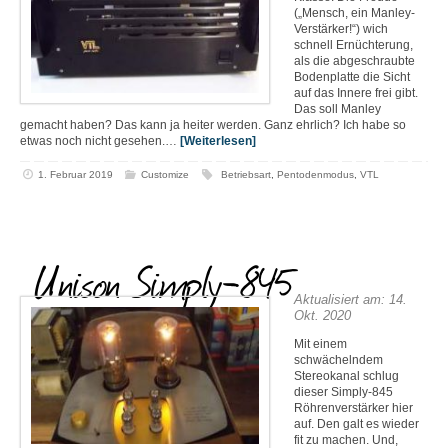
(„Mensch, ein Manley-
Verstärker!“) wich
schnell Ernüchterung,
als die abgeschraubte
Bodenplatte die Sicht
auf das Innere frei gibt.
Das soll Manley
gemacht haben? Das kann ja heiter werden. Ganz ehrlich? Ich habe so
etwas noch nicht gesehen.…
[Weiterlesen]
1. Februar 2019
Customize
Betriebsart
,
Pentodenmodus
,
VTL
Unison Simply-845
Aktualisiert am: 14.
Okt. 2020
Mit einem
schwächelndem
Stereokanal schlug
dieser Simply-845
Röhrenverstärker hier
auf. Den galt es wieder
fit zu machen. Und,