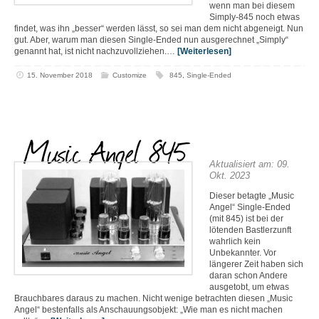
wenn man bei diesem
Simply-845 noch etwas
findet, was ihn „besser“ werden lässt, so sei man dem nicht abgeneigt. Nun
gut. Aber, warum man diesen Single-Ended nun ausgerechnet „Simply“
genannt hat, ist nicht nachzuvollziehen.…
[Weiterlesen]
15. November 2018
Customize
845
,
Single-Ended
Music Angel 845
Aktualisiert am: 09.
Okt. 2023
Dieser betagte „Music
Angel“ Single-Ended
(mit 845) ist bei der
lötenden Bastlerzunft
wahrlich kein
Unbekannter. Vor
längerer Zeit haben sich
daran schon Andere
ausgetobt, um etwas
Brauchbares daraus zu machen. Nicht wenige betrachten diesen „Music
Angel“ bestenfalls als Anschauungsobjekt: „Wie man es nicht machen