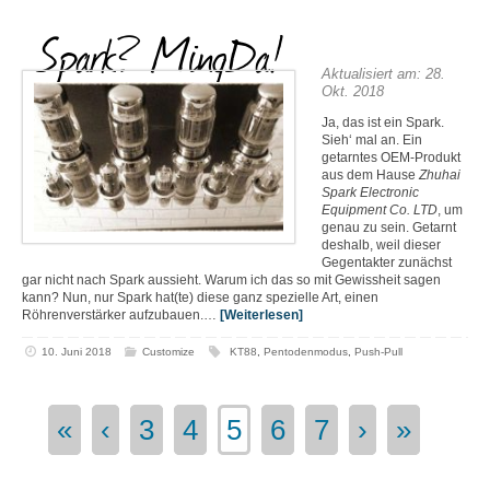
Spark? MingDa!
Aktualisiert am: 28.
Okt. 2018
Ja, das ist ein Spark.
Sieh‘ mal an. Ein
getarntes OEM-Produkt
aus dem Hause
Zhuhai
Spark Electronic
Equipment Co. LTD
, um
genau zu sein. Getarnt
deshalb, weil dieser
Gegentakter zunächst
gar nicht nach Spark aussieht. Warum ich das so mit Gewissheit sagen
kann? Nun, nur Spark hat(te) diese ganz spezielle Art, einen
Röhrenverstärker aufzubauen.…
[Weiterlesen]
10. Juni 2018
Customize
KT88
,
Pentodenmodus
,
Push-Pull
«
‹
3
4
5
6
7
›
»