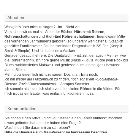
About me…
Was gibt's über mich zu sagen? Hm... Nicht viel.
Versuchen wir es mal so: Autor der Bücher:
Hören mit Röhren
,
Röhrenschaltungen
und
High-End Röhrenschaltungen
. Irgendwann Mitte
des vorherigen Jahrhunderts geboren (so ungefähr wenigstens). Staatlich
geprüfter Familienvater. Faulheitserfinder. Pragmatiker. KISS-Fan (Keep It
Small & Simple). Und ich habe 'ne »Macke«.
Genauer gesagt: mehrere. Die Digitaltechnik ist, zB., genauso »Meins«, wie
die Röhrentechnik. Ich höre gerne Musik (Klassik), gute Mucke (von Rock bis
Blues, wohldosiertes Motown) und geniesse auch einmal ganz bewusst
»laute Stille«.
Mehr gibts eigentlich nicht zu sagen. Doch, ja... Eins noch:
Ich bin weder auf Fratzenbuch zu finden, noch sonst ein »Socialmedia-
Dienst«. Zuviel Datensammlerei…
Apropos Sammler…
Ich sammle nicht und ich stelle vor allem keine Röhren in die Vitrine! Für
mich ist das ein Bauteil was einfach funktionieren muss.
Kommunikation
Sie finden einen Artikel (nicht) gut, haben einen Fehler entdeckt, möchten
etwas geändert haben oder haben eine Frage?
Was hindert Sie daran mir zu schreiben?
Bitte die Hinweise zum Mail-Verkehr im Impressum beachten.