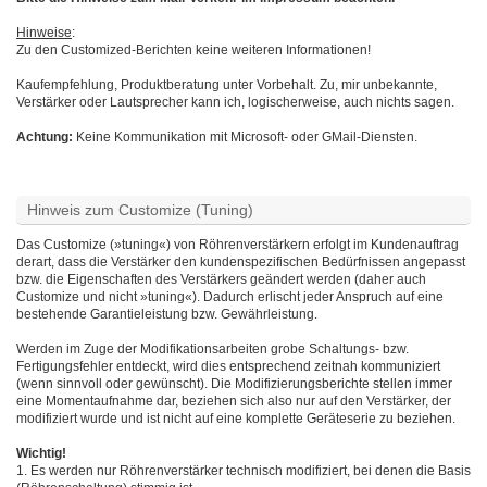
Hinweise
:
Zu den Customized-Berichten keine weiteren Informationen!
Kaufempfehlung, Produktberatung unter Vorbehalt. Zu, mir unbekannte,
Verstärker oder Lautsprecher kann ich, logischerweise, auch nichts sagen.
Achtung:
Keine Kommunikation mit Microsoft- oder GMail-Diensten.
Hinweis zum Customize (Tuning)
Das Customize (»tuning«) von Röhrenverstärkern erfolgt im Kundenauftrag
derart, dass die Verstärker den kundenspezifischen Bedürfnissen angepasst
bzw. die Eigenschaften des Verstärkers geändert werden (daher auch
Customize und nicht »tuning«). Dadurch erlischt jeder Anspruch auf eine
bestehende Garantieleistung bzw. Gewährleistung.
Werden im Zuge der Modifikationsarbeiten grobe Schaltungs- bzw.
Fertigungsfehler entdeckt, wird dies entsprechend zeitnah kommuniziert
(wenn sinnvoll oder gewünscht). Die Modifizierungsberichte stellen immer
eine Momentaufnahme dar, beziehen sich also nur auf den Verstärker, der
modifiziert wurde und ist nicht auf eine komplette Geräteserie zu beziehen.
Wichtig!
1. Es werden nur Röhrenverstärker technisch modifiziert, bei denen die Basis