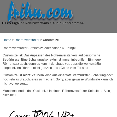
frihu.com
HiFi & HighEnd Röhrenverstärker, Audio-Röhrentechnik
Home
>
Röhrenverstärker
>
Customize
Röhrenverstärker-
Customize
oder salopp »Tuning«
Customize
ist
: Das Anpassen des Röhrenverstärkers auf persönliche
Bedürfnisse. Eine Schaltungskorrektur ist immer inbegriffen. Ein neuer
Röhrensatz auch, denn es kommt durchaus vor, dass die werksmäßig
eingesetzten Röhren nicht ganz so das »Gelbe vom Ei« sind.
Customize
ist nicht
: Zaubern. Also aus einer total vermurksten Schaltung doch
noch etwas Brauchbares zu machen. Sorry, aber gewisse Wundmale kann ich
nicht vorweisen…
Manchmal endet das Customize in einem Röhrenverstärker-Selbstbau. Also,
alles neu.
Canor TP106 VR+