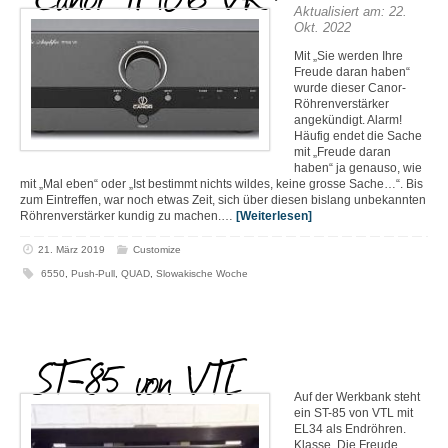
Aktualisiert am: 22.
Okt. 2022
Mit „Sie werden Ihre
Freude daran haben“
wurde dieser Canor-
Röhrenverstärker
angekündigt. Alarm!
Häufig endet die Sache
mit „Freude daran
haben“ ja genauso, wie
mit „Mal eben“ oder „Ist bestimmt nichts wildes, keine grosse Sache…“. Bis
zum Eintreffen, war noch etwas Zeit, sich über diesen bislang unbekannten
Röhrenverstärker kundig zu machen.…
[Weiterlesen]
21. März 2019
Customize
6550
,
Push-Pull
,
QUAD
,
Slowakische Woche
ST-85 von VTL
Auf der Werkbank steht
ein ST-85 von VTL mit
EL34 als Endröhren.
Klasse. Die Freude