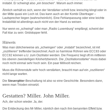
instabil. Er schwingt also „ein bisschen“. Warum auch immer.
Ähnlich verhält es sich, wenn der Verstärker schrill bzw. kreischig klingt oder in
der Mitte quasi ein Loch ist. Das kann auch an der Kombi Übertrager –
Lautsprecher liegen (wahrscheinlich). Eine Fehlanpassung oder eine leichte
Instabilität ist allerdings auch nicht von der Hand zu weisen.
Nur wenn es „schwingt“ oder man „Radio Luxemburg“ empfängt, scheint der
Fall klar zu sein: Gridstopper fehlt.
Hinweis
Was man üblicherweise als „schwingen“ oder „instabil“ bezeichnet, ist mit
„oszillieren“ treffender bezeichnet. Auch so harmlose Röhren wie ECC83 oder
ECC82 können u.U. zum Oszillator werden. Die Frequenz liegt oft im mittleren
bis oberen zweistelligen Kilohertzbereich. Die „Oszillationsstärke“ muss dabei
noch nicht einmal sehr hoch sein. Ein paar Millivolt reichen.
Muss die Röhrenstufe sehr hoch verstärken, braucht man auf ein „oszillieren“
nicht lange warten.
Die
Steuergitter
-Beschaltung ist also so eine Geschichte. Besonders dann,
wenn man Trioden einsetzt.
Gestatten? Miller. John Miller.
Ach, der schon wieder. Ja, der.
Die Entdeckung des Mr Miller, nämlich den nach ihm benannten Effekt bzw.