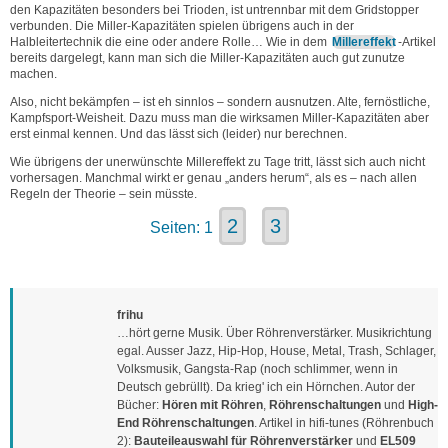
den Kapazitäten besonders bei Trioden, ist untrennbar mit dem Gridstopper
verbunden. Die Miller-Kapazitäten spielen übrigens auch in der
Halbleitertechnik die eine oder andere Rolle… Wie in dem
Millereffekt
-Artikel
bereits dargelegt, kann man sich die Miller-Kapazitäten auch gut zunutze
machen.
Also, nicht bekämpfen – ist eh sinnlos – sondern ausnutzen. Alte, fernöstliche,
Kampfsport-Weisheit. Dazu muss man die wirksamen Miller-Kapazitäten aber
erst einmal kennen. Und das lässt sich (leider) nur berechnen.
Wie übrigens der unerwünschte Millereffekt zu Tage tritt, lässt sich auch nicht
vorhersagen. Manchmal wirkt er genau „anders herum“, als es – nach allen
Regeln der Theorie – sein müsste.
2
3
Seiten:
1
frihu
…hört gerne Musik. Über Röhrenverstärker. Musikrichtung
egal. Ausser Jazz, Hip-Hop, House, Metal, Trash, Schlager,
Volksmusik, Gangsta-Rap (noch schlimmer, wenn in
Deutsch gebrüllt). Da krieg' ich ein Hörnchen. Autor der
Bücher:
Hören mit Röhren
,
Röhrenschaltungen
und
High-
End Röhrenschaltungen
. Artikel in hifi-tunes (Röhrenbuch
2):
Bauteileauswahl für Röhrenverstärker
und
EL509