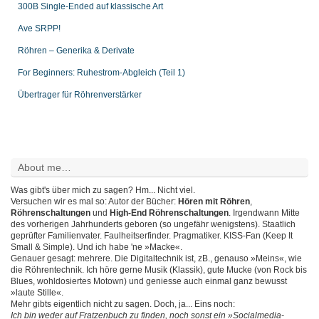
300B Single-Ended auf klassische Art
Ave SRPP!
Röhren – Generika & Derivate
For Beginners: Ruhestrom-Abgleich (Teil 1)
Übertrager für Röhrenverstärker
About me…
Was gibt's über mich zu sagen? Hm... Nicht viel.
Versuchen wir es mal so: Autor der Bücher:
Hören mit Röhren
,
Röhrenschaltungen
und
High-End Röhrenschaltungen
. Irgendwann Mitte
des vorherigen Jahrhunderts geboren (so ungefähr wenigstens). Staatlich
geprüfter Familienvater. Faulheitserfinder. Pragmatiker. KISS-Fan (Keep It
Small & Simple). Und ich habe 'ne »Macke«.
Genauer gesagt: mehrere. Die Digitaltechnik ist, zB., genauso »Meins«, wie
die Röhrentechnik. Ich höre gerne Musik (Klassik), gute Mucke (von Rock bis
Blues, wohldosiertes Motown) und geniesse auch einmal ganz bewusst
»laute Stille«.
Mehr gibts eigentlich nicht zu sagen. Doch, ja... Eins noch:
Ich bin weder auf Fratzenbuch zu finden, noch sonst ein »Socialmedia-