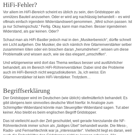
HiFi-Fehler?
Vor allem im
HiFi-Bereich
scheint es üblich zu sein, den Gridstopper als
unnützes Bauteil anzusehen. Oder er wird arg nachlässig behandelt – es wird
oftmals einfach irgendein Widerstandswert genommen. „Wird schon passen. Ist
ja nur Schwingschutz.“ Fertig. Okay, kann man machen. Besser irgendeinen
Widerstand, als gar keinen. Oder?
Schaut man als HiFi-Bastler jedoch mal in den „Musikerbereich“, dürfte schnell
ein Licht aufgehen. Die Musiker, die sich nämlich ihre Gitarrenverstärker selber
zusammmen löten oder ein bisschen daran „herumdrehen“, wissen um diese
Problematik und wissen auch, wie sie das elegant „umschiffen“.
Und witzigerweise wird dort das Thema weitaus besser und ausführlicher
behandelt, als im Bereich HiFi-Röhrenverstärker. Dabei sind die Probleme
auch im HiFi-Bereich nicht wegzudiskutieren. Ja, ich weiss: Ein
Gitarrenverstärker ist kein HiFi-Verstärker. Trotzdem…
Begriffserklärung
Der Gridstopper wird im Deutschen (wie üblich) stiefmütterlich behandelt. Es
gibt übrigens kein sinnvolles deutsche Wort hierfür. In Analogie zum
Schirmgitter-Widerstand könnte man Steuergitter-Widerstand sagen. Tut aber
keiner. Also bleibt es beim englischen Begriff Gridstopper.
Das ist vielleicht auch der Zeit geschuldet, weil gerade hierzulande die NF-
Röhrentechnik immer schon als „lästiges Übel“ behandelt wurde. Die Mess-,
Radio- und Fernsehtechnik war ja „interessanter“. Vielleicht liegt es daran, weil