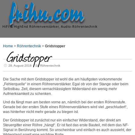
frihu.com
HiFi & HighEnd Röhrenverstärker, Audio-Röhrentechnik
Home
>
Röhrentechnik
>
Gridstopper
Gridstopper
28. August 2018
Röhrentechnik
Die Sache mit dem Gridstopper ist wohl die am häufigsten vorkommende
„Fehlerquelle“ in einem Röhrenverstärker. Egal ob von der Stange oder beim
Selbstbau. Zeit, diesem vernachlässigtem Widerstand ein wenig mehr
Aufmerksamkeit zu schenken.
Und da fängt man am besten vorne an, nämlich bei der ersten Röhrenstufe.
Gerade bei der ersten Stufe eines Röhrenverstärkers wird viel „geschludert“,
was hinterher nicht mehr gerade zu biegen ist.
Der Gridstopper ist zunächst nur ein einfacher Widerstand, der direkt am
Steuergitter einer Röhre „hängt“. Er ist fast das erste Bauteil, mit dem das NF-
Signal in Berührung kommt. So unscheinbar und einfach es auch aussieht, der
Widerstand spielt eine wichtige Rolle.