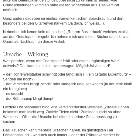
auch die Datenblätter den Gridstopper nicht zu kennen scheinen. Alle
Grundschaltungen kommen ohne diesen Widerstand aus. Das verführt
natürlich…
Ganz anders dagegen im englisch-amerikanischen Sprachraum und dort
besonders bei den Gitarrenverstärkern (Ja doch, ich weiss…).
Nebenbei: Ich kenne kein (deutsches) „Röhren-Bastlerbuch“ welches explizit
auf den Gridstopper eingeht. Ich nehme mich und meine Bücher da nicht aus.
Quasi als Nachtrag nun dieser Artikel.
Ursache – Wirkung
Was passiert, wenn der Gridstopper fehlt oder einen ungünstigen Wert
aufweist? Das kann man nicht vorhersagen. Möglich ist vieles, zB.
– der Röhrenverstärker schwingt oder fängt sich HF ein („Radio Luxemburg“ –
Senden die noch?)
– der Verstärker klingt „schrill“ oder klanglich unausgewogen (in der Mitte klafft
ein Klangloch)
– es rauscht
– der Röhrenamp klingt dumpf
Letzteres ist besonders blöd. Alte Verstärkerbastler-Weisheit: „Zuviele Höhen
bekommt man leicht weg. Zuviele Tiefen nicht.“ Zumindest nicht so ohne
Weiteres… Oft ist die Ursache bei einer Impedanz-Fehlanpassung zu
suchen…
Das Rauschen kann mehrere Ursachen haben. Im günstigsten Fall
Fehlanpassung – wodurch auch immer – oder der Röhrenverstärker ist