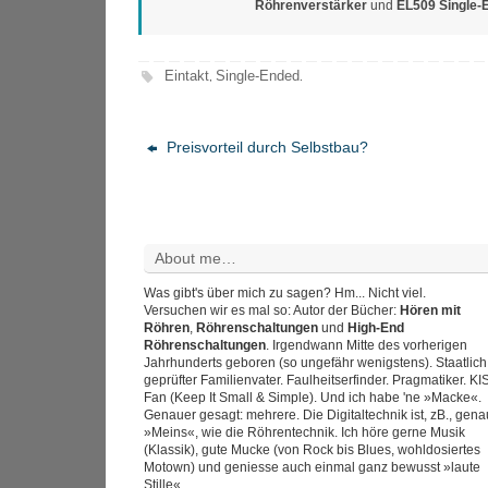
Röhrenverstärker
und
EL509 Single-
Eintakt
Single-Ended
,
.
Preisvorteil durch Selbstbau?
About me…
Was gibt's über mich zu sagen? Hm... Nicht viel.
Versuchen wir es mal so: Autor der Bücher:
Hören mit
Röhren
,
Röhrenschaltungen
und
High-End
Röhrenschaltungen
. Irgendwann Mitte des vorherigen
Jahrhunderts geboren (so ungefähr wenigstens). Staatlich
geprüfter Familienvater. Faulheitserfinder. Pragmatiker. KI
Fan (Keep It Small & Simple). Und ich habe 'ne »Macke«.
Genauer gesagt: mehrere. Die Digitaltechnik ist, zB., gen
»Meins«, wie die Röhrentechnik. Ich höre gerne Musik
(Klassik), gute Mucke (von Rock bis Blues, wohldosiertes
Motown) und geniesse auch einmal ganz bewusst »laute
Stille«.