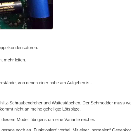
Koppelkondensatoren.
t mehr leiten.
rstände, von denen einer nahe am Aufgeben ist.
 Schlitz-Schraubendreher und Wattestäbchen. Der Schmodder muss w
ommt nicht an meine geheiligte Lötspitze.
iesem Modell übrigens um eine Variante reicher.
gerade noch an „Funktioniert“ vorbei. Mit einer „normalen“ Gegenko