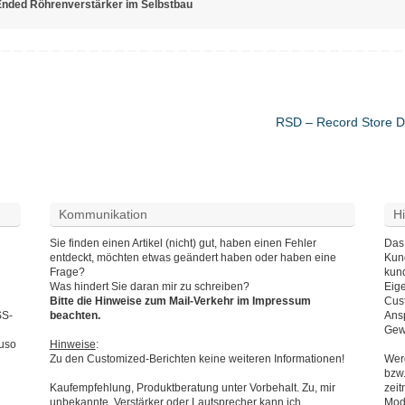
Ended Röhrenverstärker im Selbstbau
RSD – Record Store 
Kommunikation
H
Sie finden einen Artikel (nicht) gut, haben einen Fehler
Das 
entdeckt, möchten etwas geändert haben oder haben eine
Kund
Frage?
kun
Was hindert Sie daran mir zu schreiben?
Eig
Bitte die Hinweise zum Mail-Verkehr im Impressum
Cust
SS-
beachten.
Ans
Gew
auso
Hinweise
:
Zu den Customized-Berichten keine weiteren Informationen!
Wer
bzw.
Kaufempfehlung, Produktberatung unter Vorbehalt. Zu, mir
zeit
unbekannte, Verstärker oder Lautsprecher kann ich,
Mod