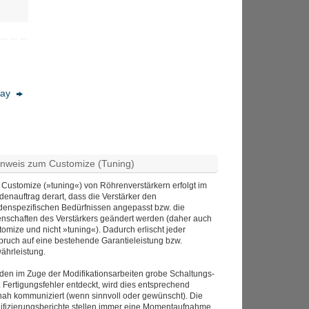
Day
inweis zum Customize (Tuning)
Customize (»tuning«) von Röhrenverstärkern erfolgt im
enauftrag derart, dass die Verstärker den
denspezifischen Bedürfnissen angepasst bzw. die
enschaften des Verstärkers geändert werden (daher auch
omize und nicht »tuning«). Dadurch erlischt jeder
pruch auf eine bestehende Garantieleistung bzw.
ährleistung.
den im Zuge der Modifikationsarbeiten grobe Schaltungs-
 Fertigungsfehler entdeckt, wird dies entsprechend
nah kommuniziert (wenn sinnvoll oder gewünscht). Die
ifizierungsberichte stellen immer eine Momentaufnahme