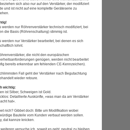
 beziehen sich also nur auf den Verstärker, der modifiziert
e und ist nicht auf eine komplette Geräteserie zu
iehen.
htig!
s werden nur Röhrenverstärker technisch modifiziert, bei
n die Basis (Röhrenschaltung) stimmig ist.
s werden nur Verstärker bearbeitet, bei denen es sich
schaftlich lohnt.
öhrenverstärker, die nicht den europäischen
herheitsanforderungen genügen, werden nicht bearbeitet
ufig bereits erkennbar am fehlenden CE-Kennzeichen).
chlimmsten Fall geht der Verstärker nach Begutachtung
ehandelt wieder retoure.
h wichtig:
n ist Silber, Schweigen ist Gold.
klos: Detaillierte Auskünfte, »was man da am Verstärker
acht hat«.
et nich? Gibbet doch: Bitte um Modifikation wobei
gwürdige Bauteile vom Kunden verbaut werden sollen.
y, dat kannze knicken.
weiteren versuche ich, soweit es geht, neutral zu bleiben.