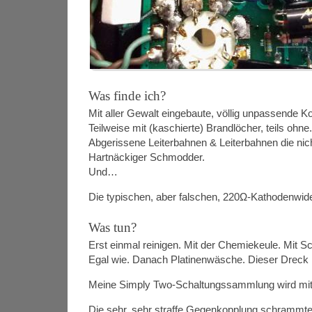
Was finde ich?
Mit aller Gewalt eingebaute, völlig unpassende 
Teilweise mit (kaschierte) Brandlöcher, teils ohne.
Abgerissene Leiterbahnen & Leiterbahnen die nich
Hartnäckiger Schmodder.
Und…
Die typischen, aber falschen, 220Ω-Kathodenwide
Was tun?
Erst einmal reinigen. Mit der Chemiekeule. Mit
Egal wie. Danach Platinenwäsche. Dieser Dreck k
Meine Simply Two-Schaltungssammlung wird mit d
Die sehr, sehr straffe Gegenkopplung schrammte 