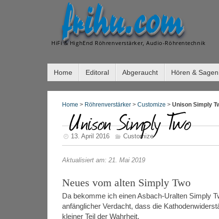
frihu.com
HiFi & HighEnd Röhrenverstärker, Audio-Röhrentechnik
Home
Editoral
Abgeraucht
Hören & Sagen
Home
>
Röhrenverstärker
>
Customize
>
Unison Simply T
Unison Simply Two
13. April 2016
Customize
Aktualisiert am: 21. Mai 2019
Neues vom alten Simply Two
Da bekomme ich einen Asbach-Uralten Simply Two 
anfänglicher Verdacht, dass die Kathodenwiderstä
kleiner Teil der Wahrheit.