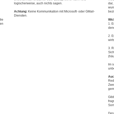
logischerweise, auch nichts sagen.
dar,
wurd
Achtung:
Keine Kommunikation mit Microsoft- oder GMail-
bez
Diensten.
die
Wic
ren
1. E
dene
2. E
wirt
3. R
Sic
(hä
Im s
unb
Auc
Rede
Zwec
gem
Gibb
fra
Sorr
Des 