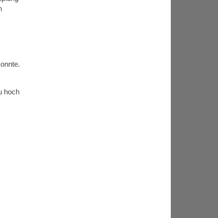
n
onnte.
u hoch