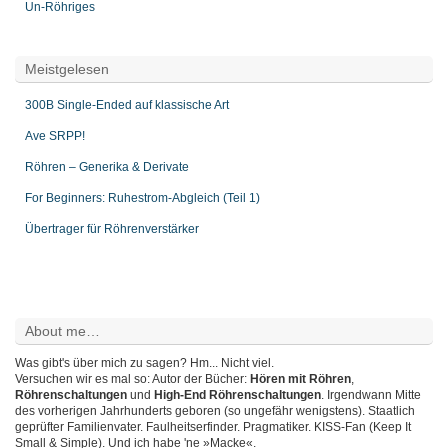
Un-Röhriges
Meistgelesen
300B Single-Ended auf klassische Art
Ave SRPP!
Röhren – Generika & Derivate
For Beginners: Ruhestrom-Abgleich (Teil 1)
Übertrager für Röhrenverstärker
About me…
Was gibt's über mich zu sagen? Hm... Nicht viel.
Versuchen wir es mal so: Autor der Bücher:
Hören mit Röhren
,
Röhrenschaltungen
und
High-End Röhrenschaltungen
. Irgendwann Mitte
des vorherigen Jahrhunderts geboren (so ungefähr wenigstens). Staatlich
geprüfter Familienvater. Faulheitserfinder. Pragmatiker. KISS-Fan (Keep It
Small & Simple). Und ich habe 'ne »Macke«.