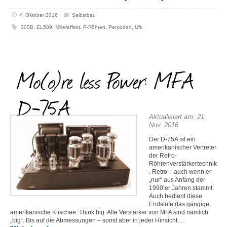
4. Oktober 2016
Selbstbau
300B
,
EL509
,
Millereffekt
,
P-Röhren
,
Pentoden
,
Ufk
Mo(o)re less Power: MFA
D-75A
Aktualisiert am: 21.
Nov. 2016
Der D-75A ist ein
amerikanischer Vertreter
der Retro-
Röhrenverstärkertechnik
. Retro – auch wenn er
„nur“ aus Anfang der
1990’er Jahren stammt.
Auch bedient diese
Endstufe das gängige,
amerikanische Klischee: Think big. Alle Verstärker von MFA sind nämlich
„big“. Bis auf die Abmessungen – sonst aber in jeder Hinsicht.…