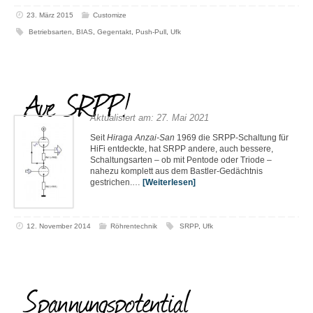
23. März 2015
Customize
Betriebsarten
,
BIAS
,
Gegentakt
,
Push-Pull
,
Ufk
Ave SRPP!
Aktualisiert am: 27. Mai 2021
Seit
Hiraga Anzai-San
1969 die SRPP-Schaltung für
HiFi entdeckte, hat SRPP andere, auch bessere,
Schaltungsarten – ob mit Pentode oder Triode –
nahezu komplett aus dem Bastler-Gedächtnis
gestrichen.…
[Weiterlesen]
12. November 2014
Röhrentechnik
SRPP
,
Ufk
Spannungspotential