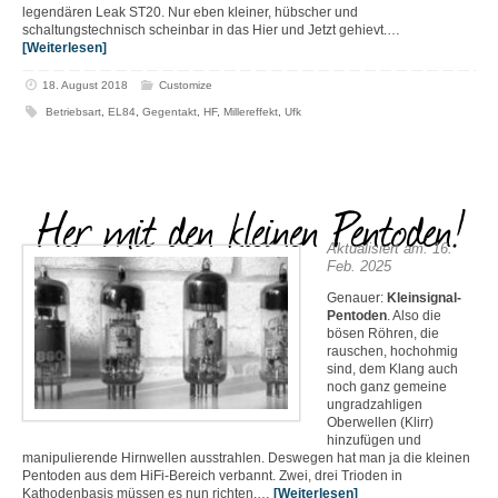
legendären Leak ST20. Nur eben kleiner, hübscher und
schaltungstechnisch scheinbar in das Hier und Jetzt gehievt.…
[Weiterlesen]
18. August 2018
Customize
Betriebsart
,
EL84
,
Gegentakt
,
HF
,
Millereffekt
,
Ufk
Her mit den kleinen Pentoden!
Aktualisiert am: 16.
Feb. 2025
Genauer:
Kleinsignal-
Pentoden
. Also die
bösen Röhren, die
rauschen, hochohmig
sind, dem Klang auch
noch ganz gemeine
ungradzahligen
Oberwellen (Klirr)
hinzufügen und
manipulierende Hirnwellen ausstrahlen. Deswegen hat man ja die kleinen
Pentoden aus dem HiFi-Bereich verbannt. Zwei, drei Trioden in
Kathodenbasis müssen es nun richten.…
[Weiterlesen]