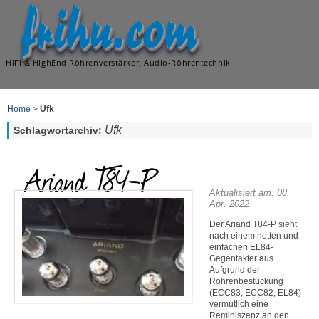
frihu.com
HiFi & HighEnd Röhrenverstärker, Audio-Röhrentechnik
Home
>
Ufk
Ufk
Schlagwortarchiv:
Ariand T84-P
Aktualisiert am: 08.
Apr. 2022
Der Ariand T84-P sieht
nach einem netten und
einfachen EL84-
Gegentakter aus.
Aufgrund der
Röhrenbestückung
(ECC83, ECC82, EL84)
vermutlich eine
Reminiszenz an den