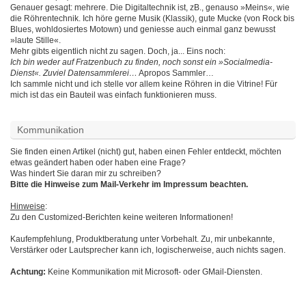
Genauer gesagt: mehrere. Die Digitaltechnik ist, zB., genauso »Meins«, wie
die Röhrentechnik. Ich höre gerne Musik (Klassik), gute Mucke (von Rock bis
Blues, wohldosiertes Motown) und geniesse auch einmal ganz bewusst
»laute Stille«.
Mehr gibts eigentlich nicht zu sagen. Doch, ja... Eins noch:
Ich bin weder auf Fratzenbuch zu finden, noch sonst ein »Socialmedia-
Dienst«. Zuviel Datensammlerei…
Apropos Sammler…
Ich sammle nicht und ich stelle vor allem keine Röhren in die Vitrine! Für
mich ist das ein Bauteil was einfach funktionieren muss.
Kommunikation
Sie finden einen Artikel (nicht) gut, haben einen Fehler entdeckt, möchten
etwas geändert haben oder haben eine Frage?
Was hindert Sie daran mir zu schreiben?
Bitte die Hinweise zum Mail-Verkehr im Impressum beachten.
Hinweise
:
Zu den Customized-Berichten keine weiteren Informationen!
Kaufempfehlung, Produktberatung unter Vorbehalt. Zu, mir unbekannte,
Verstärker oder Lautsprecher kann ich, logischerweise, auch nichts sagen.
Achtung:
Keine Kommunikation mit Microsoft- oder GMail-Diensten.