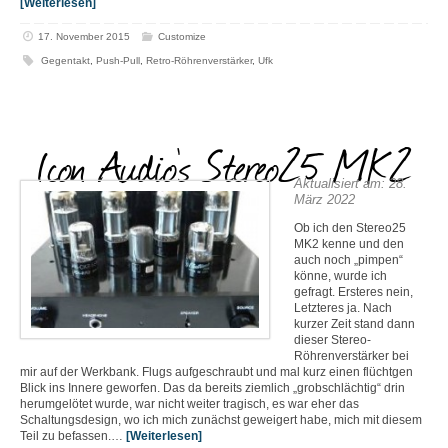
[Weiterlesen]
17. November 2015
Customize
Gegentakt
,
Push-Pull
,
Retro-Röhrenverstärker
,
Ufk
Icon Audio’s Stereo25 MK2
Aktualisiert am: 28.
März 2022
Ob ich den Stereo25
MK2 kenne und den
auch noch „pimpen“
könne, wurde ich
gefragt. Ersteres nein,
Letzteres ja. Nach
kurzer Zeit stand dann
dieser Stereo-
Röhrenverstärker bei
mir auf der Werkbank. Flugs aufgeschraubt und mal kurz einen flüchtgen
Blick ins Innere geworfen. Das da bereits ziemlich „grobschlächtig“ drin
herumgelötet wurde, war nicht weiter tragisch, es war eher das
Schaltungsdesign, wo ich mich zunächst geweigert habe, mich mit diesem
Teil zu befassen.…
[Weiterlesen]