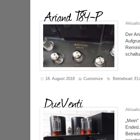
Ariand T84-P
Aktualis
Der Ar
Aufgru
Remini
schalt
18. August 2018
Customize
Betriebsart
EL
,
DueVenti
Aktualis
„Mein“ 
Ended.
Betrieb