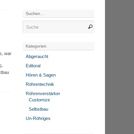
Suchen…
Kategorien
s, war
Abgeraucht
Editoral
5-
stbau
Hören & Sagen
Röhrentechnik
Röhrenverstärker
Customize
Selbstbau
Un-Röhriges