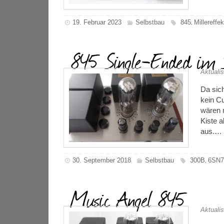
19. Februar 2023
Selbstbau
845
Millereffek
,
845 Single-Ended im S
Aktualis
Da sic
kein C
wären 
Kiste 
aus.…
30. September 2018
Selbstbau
300B
6SN
,
Music Angel 845
Aktualis