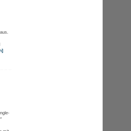
 aus.
d
n]
ngle-
“