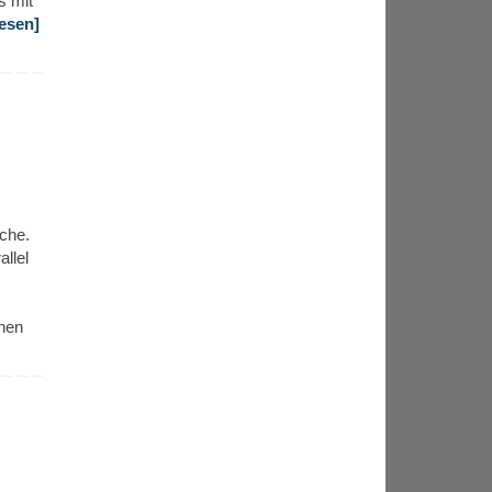
s mit
lesen]
che.
llel
inen