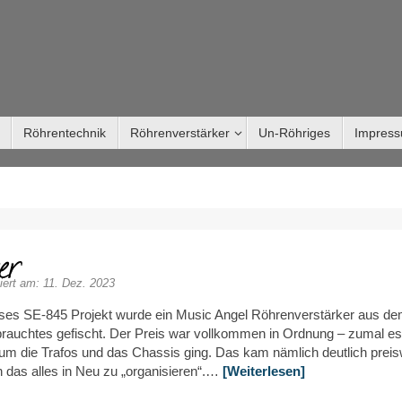
Röhrentechnik
Röhrenverstärker
Un-Röhriges
Impres
er
iert am: 11. Dez. 2023
eses SE-845 Projekt wurde ein Music Angel Röhrenverstärker aus de
brauchtes gefischt. Der Preis war vollkommen in Ordnung – zumal es
um die Trafos und das Chassis ging. Das kam nämlich deutlich preis
h das alles in Neu zu „organisieren“.…
[Weiterlesen]