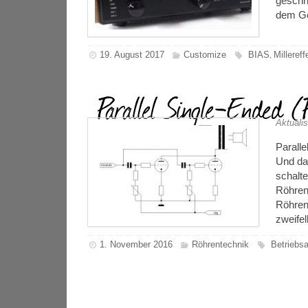
geschr
dem Ge
19. August 2017
Customize
BIAS
Millereff
,
Parallel Single-Ended 
Aktualis
Parall
Und da
schalte
Röhren
Röhren
zweife
1. November 2016
Röhrentechnik
Betriebsa