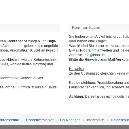
Kommunikation
Sie finden einen Artikel (nicht) gut,
hren
,
Röhrenschaltungen
und
High-
oder haben eine Frage?
en Jahrhunderts geboren (so ungefähr
Was hindert Sie daran mir zu schreib
finder. Pragmatiker. KISS-Fan (Keep It
E-Mail Programm anwerfen und los ge
Adresse:
info@frihu.de
auso »Meins«, wie die Röhrentechnik.
(Bitte die Hinweise zum Mail-Verkeh
 Blues, wohldosiertes Motown) und
Hinweise
:
Zu den Customized-Berichten keine we
Socialmedia-Dienst«. Zuviel
Kaufempfehlung, Produktberatung unte
e Vitrine! Für mich ist das ein Bauteil
Lautsprecher kann ich, logischerweise
Achtung:
Derzeit ist es nicht möglich 
öhrentechnik
Röhrenverstärker
Un-Röhriges
Impressum
Datenschut