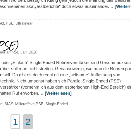
ieben worden. Bezüglich Klang geht jedoch die Meinung des Besitzer
schriebenen aka „Testberichte“ doch etwas auseinander.…
[Weiter
ekt
PSE
Ultralinear
,
,
(PSE)
iert am: 24. Jan. 2020
el oder „Einfach“ Single-Ended Röhrenverstärker sind Geschmackssa
rüber soll man nicht streiten. Genausowenig,
wie
man die Röhren para
n soll. Da gibt es doch recht oft eine „seltsame“ Auffassung von
technik. Nicht umsonst haben sich Parallel Single-Ended (PSE)
verstärker (vornehmlich aus dem esoterischen High-End Bereich) e
lhaften Ruf erworben.…
[Weiterlesen]
rt
BIAS
Millereffekt
PSE
Single-Ended
,
,
,
,
1
2