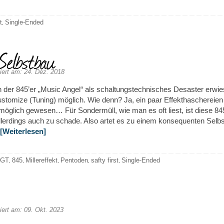
t
Single-Ended
,
elbstbau
iert am: 24. Dez. 2018
h der 845’er „Music Angel“ als schaltungstechnisches Desaster erwie
ustomize (Tuning) möglich. Wie denn? Ja, ein paar Effekthaschereien
möglich gewesen… Für Sondermüll, wie man es oft liest, ist diese 84
allerdings auch zu schade. Also artet es zu einem konsequenten Selb
[Weiterlesen]
7GT
845
Millereffekt
Pentoden
safty first
Single-Ended
,
,
,
,
,
iert am: 09. Okt. 2023