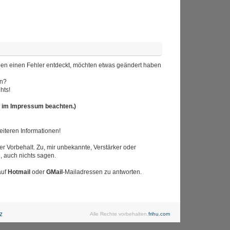
 haben einen Fehler entdeckt, möchten etwas geändert haben
en?
hts!
r im Impressum beachten.)
iteren Informationen!
r Vorbehalt. Zu, mir unbekannte, Verstärker oder
, auch nichts sagen.
auf
Hotmail
oder
GMail
-Mailadressen zu antworten.
z
Alle Rechte vorbehalten.
frihu.com