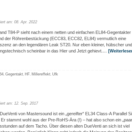
iert am: 08. Apr. 2022
iand T84-P sieht nach einem netten und einfachen EL84-Gegentakter
nd der Röhrenbestückung (ECC83, ECC82, EL84) vermutlich eine
szenz an den legendären Leak ST20. Nur eben kleiner, hübscher un
ungstechnisch scheinbar in das Hier und Jetzt gehievt.…
[Weiterlese
84
Gegentakt
HF
Millereffekt
Ufk
,
,
,
,
iert am: 12. Sep. 2017
DueVenti von Mastersound ist ein „gereifter“ EL34 Class-A Parallel Si
 Er stammt wohl aus der Pre-RoHS-Ära (!) – hat also schon ein „paar
sstunden auf dem Tacho. Über diesen alten DueVenti an sich ist viel