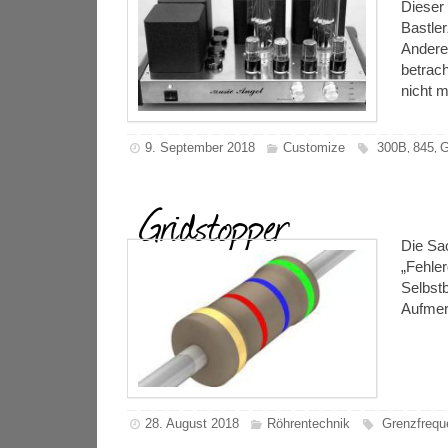
Dieser 
Bastler
Andere
betrac
nicht 
9. September 2018
Customize
300B
845
G
,
,
Gridstopper
Die Sa
„Fehler
Selbst
Aufmer
28. August 2018
Röhrentechnik
Grenzfrequ