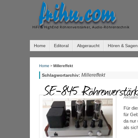
frihu.com
HiFi & HighEnd Röhrenverstärker, Audio-Röhrentechnik
Home
Editoral
Abgeraucht
Hören & Sagen
Home
>
Millereffekt
Millereffekt
Schlagwortarchiv:
SE-845 Röhrenverstärk
Aktualis
Für di
für Ge
da nur 
als sic