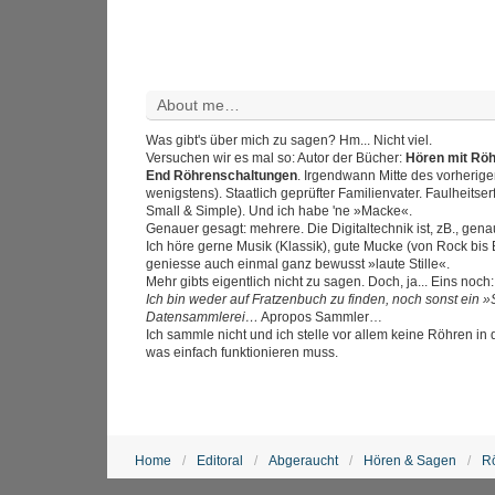
About me…
Was gibt's über mich zu sagen? Hm... Nicht viel.
Versuchen wir es mal so: Autor der Bücher:
Hören mit Rö
End Röhrenschaltungen
. Irgendwann Mitte des vorherig
wenigstens). Staatlich geprüfter Familienvater. Faulheitser
Small & Simple). Und ich habe 'ne »Macke«.
Genauer gesagt: mehrere. Die Digitaltechnik ist, zB., gen
Ich höre gerne Musik (Klassik), gute Mucke (von Rock bis
geniesse auch einmal ganz bewusst »laute Stille«.
Mehr gibts eigentlich nicht zu sagen. Doch, ja... Eins noch:
Ich bin weder auf Fratzenbuch zu finden, noch sonst ein »
Datensammlerei…
Apropos Sammler…
Ich sammle nicht und ich stelle vor allem keine Röhren in di
was einfach funktionieren muss.
Home
Editoral
Abgeraucht
Hören & Sagen
R