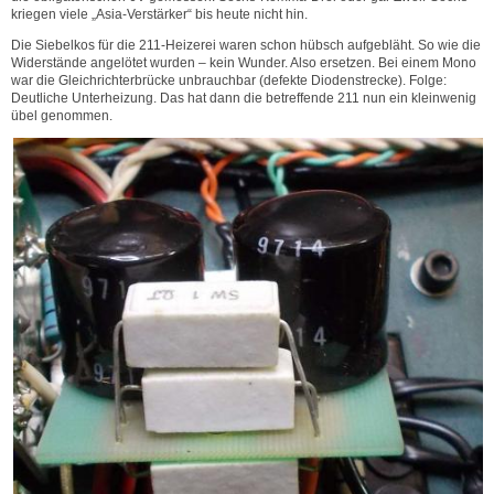
kriegen viele „Asia-Verstärker“ bis heute nicht hin.
Die Siebelkos für die 211-Heizerei waren schon hübsch aufgebläht. So wie die
Widerstände angelötet wurden – kein Wunder. Also ersetzen. Bei einem Mono
war die Gleichrichterbrücke unbrauchbar (defekte Diodenstrecke). Folge:
Deutliche Unterheizung. Das hat dann die betreffende 211 nun ein kleinwenig
übel genommen.