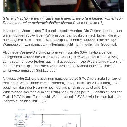
Hatte ich schon erwähnt, dass nach dem Erwerb (am besten vorher) von
(
Röhrenverstärker sicherheitshalber überprüft werden sollten?
)
Im anderen Mono ist das Teil bereits ersetzt worden. Die Gleichrichterbrücken
waren übrigens 15A-Typen (Wink mit der Bambuskeule nach Italien) die (wohl
nachträglich) mit viel zuviel Wärmeleitpaste montiert wurden. Eine richtige
Wärmeabfuhr war damit dann allerdings nicht mehr möglich, im Gegenteil.
Also neue Männer-Gleichrichterbrücke(n) von der 30A-Fraktion. Bei der
Gelegenheit werden die Widerstände (drei (!) 1Ω/5W parallel = 0,33Ω/15W)
zum „Spannungsverbraten“ auch mit ausgebaut… Die Widerstände waren nur
theoretisch richtig… Trotzdem verursachten die Widerstände eine leichte
Unterversorgung der Glühkathode.
Mit gesteckter 211 ergibt sich nun ganz genau 10,87V. Das ist natürlich zuviel.
Bevor nun Widerstände verbaut werden, um auf rund 10V zu kommen, ist zu
beachten, dass der Netztrafo noch gar nicht richtig belastet wird. Die
Widerstände kommen also ganz zum Schluss. Ach ja: Laut Schaltplan soll der
Trafo 10,5V liefern. Tut er nicht. Wenn man mit 6,3V Schwierigkeiten hat, dann
klappt’s auch nicht mit 10,5V.