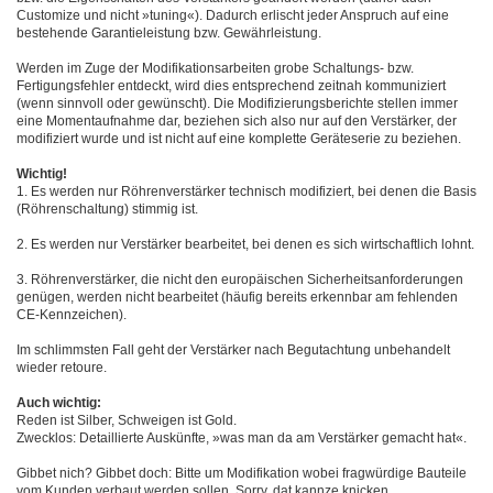
Customize und nicht »tuning«). Dadurch erlischt jeder Anspruch auf eine
bestehende Garantieleistung bzw. Gewährleistung.
Werden im Zuge der Modifikationsarbeiten grobe Schaltungs- bzw.
Fertigungsfehler entdeckt, wird dies entsprechend zeitnah kommuniziert
(wenn sinnvoll oder gewünscht). Die Modifizierungsberichte stellen immer
eine Momentaufnahme dar, beziehen sich also nur auf den Verstärker, der
modifiziert wurde und ist nicht auf eine komplette Geräteserie zu beziehen.
Wichtig!
1. Es werden nur Röhrenverstärker technisch modifiziert, bei denen die Basis
(Röhrenschaltung) stimmig ist.
2. Es werden nur Verstärker bearbeitet, bei denen es sich wirtschaftlich lohnt.
3. Röhrenverstärker, die nicht den europäischen Sicherheitsanforderungen
genügen, werden nicht bearbeitet (häufig bereits erkennbar am fehlenden
CE-Kennzeichen).
Im schlimmsten Fall geht der Verstärker nach Begutachtung unbehandelt
wieder retoure.
Auch wichtig:
Reden ist Silber, Schweigen ist Gold.
Zwecklos: Detaillierte Auskünfte, »was man da am Verstärker gemacht hat«.
Gibbet nich? Gibbet doch: Bitte um Modifikation wobei fragwürdige Bauteile
vom Kunden verbaut werden sollen. Sorry, dat kannze knicken.