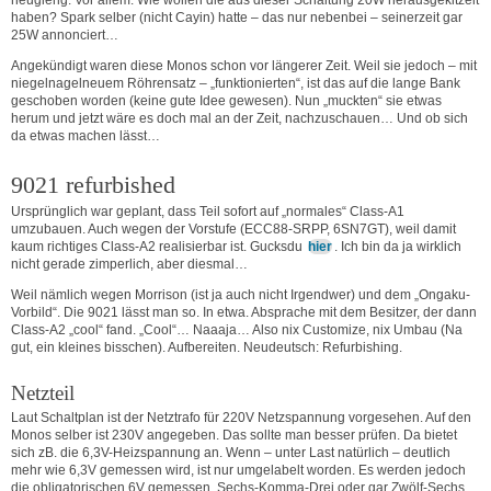
haben? Spark selber (nicht Cayin) hatte – das nur nebenbei – seinerzeit gar
25W annonciert…
Angekündigt waren diese Monos schon vor längerer Zeit. Weil sie jedoch – mit
niegelnagelneuem Röhrensatz – „funktionierten“, ist das auf die lange Bank
geschoben worden (keine gute Idee gewesen). Nun „muckten“ sie etwas
herum und jetzt wäre es doch mal an der Zeit, nachzuschauen… Und ob sich
da etwas machen lässt…
9021 refurbished
Ursprünglich war geplant, dass Teil sofort auf „normales“ Class-A1
umzubauen. Auch wegen der Vorstufe (ECC88-SRPP, 6SN7GT), weil damit
kaum richtiges Class-A2 realisierbar ist. Gucksdu
hier
. Ich bin da ja wirklich
nicht gerade zimperlich, aber diesmal…
Weil nämlich wegen Morrison (ist ja auch nicht Irgendwer) und dem „Ongaku-
Vorbild“. Die 9021 lässt man so. In etwa. Absprache mit dem Besitzer, der dann
Class-A2 „cool“ fand. „Cool“… Naaaja… Also nix Customize, nix Umbau (Na
gut, ein kleines bisschen). Aufbereiten. Neudeutsch: Refurbishing.
Netzteil
Laut Schaltplan ist der Netztrafo für 220V Netzspannung vorgesehen. Auf den
Monos selber ist 230V angegeben. Das sollte man besser prüfen. Da bietet
sich zB. die 6,3V-Heizspannung an. Wenn – unter Last natürlich – deutlich
mehr wie 6,3V gemessen wird, ist nur umgelabelt worden. Es werden jedoch
die obligatorischen 6V gemessen. Sechs-Komma-Drei oder gar Zwölf-Sechs