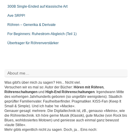
300B Single-Ended auf klassische Art
Ave SRPP!
Röhren – Generika & Derivate
For Beginners: Ruhestrom-Abgleich (Teil 1)
Übertrager für Röhrenverstärker
About me…
Was gibt's über mich zu sagen? Hm... Nicht viel.
Versuchen wir es mal so: Autor der Bücher:
Hören mit Röhren
,
Röhrenschaltungen
und
High-End Röhrenschaltungen
. Irgendwann Mitte
des vorherigen Jahrhunderts geboren (so ungefähr wenigstens). Staatlich
geprüfter Familienvater. Faulheitserfinder. Pragmatiker. KISS-Fan (Keep It
Small & Simple). Und ich habe 'ne »Macke«.
Genauer gesagt: mehrere. Die Digitaltechnik ist, zB., genauso »Meins«, wie
die Röhrentechnik. Ich höre gerne Musik (Klassik), gute Mucke (von Rock bis
Blues, wohldosiertes Motown) und geniesse auch einmal ganz bewusst
»laute Stille«.
Mehr gibts eigentlich nicht zu sagen. Doch, ja... Eins noch: