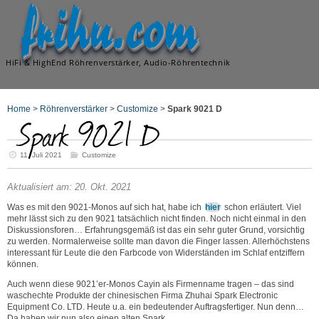
frihu.com
HiFi & HighEnd Röhrenverstärker, Audio-Röhrentechnik
Home
>
Röhrenverstärker
>
Customize
>
Spark 9021 D
Spark 9021 D
11. Juli 2021
Customize
Aktualisiert am: 20. Okt. 2021
Was es mit den 9021-Monos auf sich hat, habe ich
hier
schon erläutert. Viel
mehr lässt sich zu den 9021 tatsächlich nicht finden. Noch nicht einmal in den
Diskussionsforen… Erfahrungsgemäß ist das ein sehr guter Grund, vorsichtig
zu werden.
Normalerweise sollte man davon die Finger lassen. Allerhöchstens
interessant für Leute die den Farbcode von Widerständen im Schlaf entziffern
können.
Auch wenn diese 9021’er-Monos Cayin als Firmenname tragen – das sind
waschechte Produkte der chinesischen Firma Zhuhai Spark Electronic
Equipment Co. LTD. Heute u.a. ein bedeutender Auftragsfertiger. Nun denn…
Da haben wir nun also einen alten Spark…