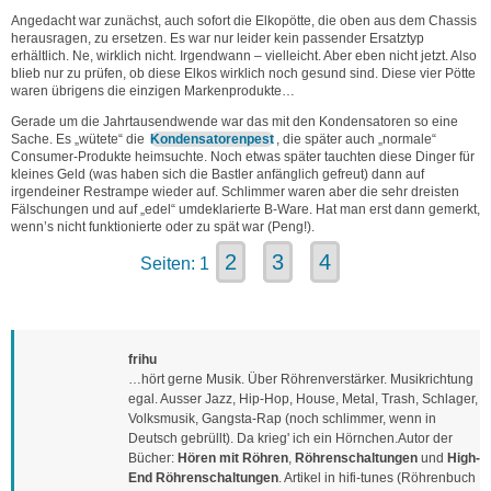
Angedacht war zunächst, auch sofort die Elkopötte, die oben aus dem Chassis
herausragen, zu ersetzen. Es war nur leider kein passender Ersatztyp
erhältlich. Ne, wirklich nicht. Irgendwann – vielleicht. Aber eben nicht jetzt. Also
blieb nur zu prüfen, ob diese Elkos wirklich noch gesund sind. Diese vier Pötte
waren übrigens die einzigen Markenprodukte…
Gerade um die Jahrtausendwende war das mit den Kondensatoren so eine
Sache. Es „wütete“ die
Kondensatorenpest
, die später auch „normale“
Consumer-Produkte heimsuchte. Noch etwas später tauchten diese Dinger für
kleines Geld (was haben sich die Bastler anfänglich gefreut) dann auf
irgendeiner Restrampe wieder auf. Schlimmer waren aber die sehr dreisten
Fälschungen und auf „edel“ umdeklarierte B-Ware. Hat man erst dann gemerkt,
wenn’s nicht funktionierte oder zu spät war (Peng!).
2
3
4
Seiten:
1
frihu
…hört gerne Musik. Über Röhrenverstärker. Musikrichtung
egal. Ausser Jazz, Hip-Hop, House, Metal, Trash, Schlager,
Volksmusik, Gangsta-Rap (noch schlimmer, wenn in
Deutsch gebrüllt). Da krieg' ich ein Hörnchen.Autor der
Bücher:
Hören mit Röhren
,
Röhrenschaltungen
und
High-
End Röhrenschaltungen
. Artikel in hifi-tunes (Röhrenbuch