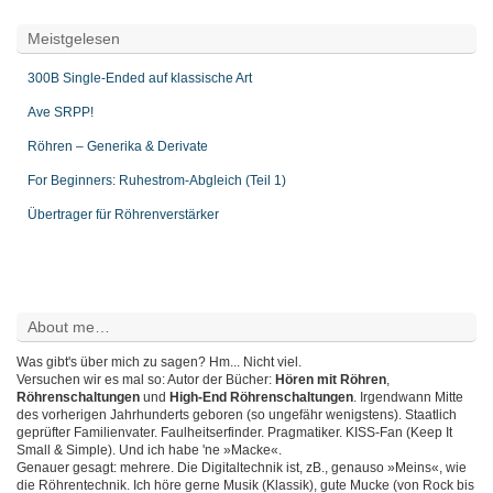
Meistgelesen
300B Single-Ended auf klassische Art
Ave SRPP!
Röhren – Generika & Derivate
For Beginners: Ruhestrom-Abgleich (Teil 1)
Übertrager für Röhrenverstärker
About me…
Was gibt's über mich zu sagen? Hm... Nicht viel.
Versuchen wir es mal so: Autor der Bücher:
Hören mit Röhren
,
Röhrenschaltungen
und
High-End Röhrenschaltungen
. Irgendwann Mitte
des vorherigen Jahrhunderts geboren (so ungefähr wenigstens). Staatlich
geprüfter Familienvater. Faulheitserfinder. Pragmatiker. KISS-Fan (Keep It
Small & Simple). Und ich habe 'ne »Macke«.
Genauer gesagt: mehrere. Die Digitaltechnik ist, zB., genauso »Meins«, wie
die Röhrentechnik. Ich höre gerne Musik (Klassik), gute Mucke (von Rock bis