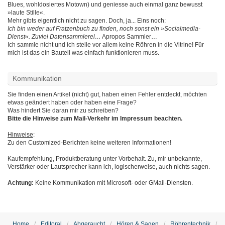
Blues, wohldosiertes Motown) und geniesse auch einmal ganz bewusst
»laute Stille«.
Mehr gibts eigentlich nicht zu sagen. Doch, ja... Eins noch:
Ich bin weder auf Fratzenbuch zu finden, noch sonst ein »Socialmedia-
Dienst«. Zuviel Datensammlerei…
Apropos Sammler…
Ich sammle nicht und ich stelle vor allem keine Röhren in die Vitrine! Für
mich ist das ein Bauteil was einfach funktionieren muss.
Kommunikation
Sie finden einen Artikel (nicht) gut, haben einen Fehler entdeckt, möchten
etwas geändert haben oder haben eine Frage?
Was hindert Sie daran mir zu schreiben?
Bitte die Hinweise zum Mail-Verkehr im Impressum beachten.
Hinweise
:
Zu den Customized-Berichten keine weiteren Informationen!
Kaufempfehlung, Produktberatung unter Vorbehalt. Zu, mir unbekannte,
Verstärker oder Lautsprecher kann ich, logischerweise, auch nichts sagen.
Achtung:
Keine Kommunikation mit Microsoft- oder GMail-Diensten.
Home
Editoral
Abgeraucht
Hören & Sagen
Röhrentechnik