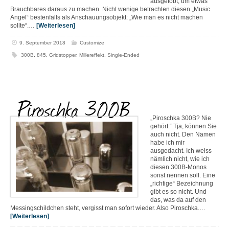
ausgetobt, um etwas
Brauchbares daraus zu machen. Nicht wenige betrachten diesen „Music
Angel“ bestenfalls als Anschauungsobjekt: „Wie man es nicht machen
sollte“.…
[Weiterlesen]
9. September 2018
Customize
300B
,
845
,
Gridstopper
,
Millereffekt
,
Single-Ended
Piroschka 300B
„Piroschka 300B? Nie
gehört.“ Tja, können Sie
auch nicht. Den Namen
habe ich mir
ausgedacht. Ich weiss
nämlich nicht, wie ich
diesen 300B-Monos
sonst nennen soll. Eine
„richtige“ Bezeichnung
gibt es so nicht. Und
das, was da auf den
Messingschildchen steht, vergisst man sofort wieder. Also Piroschka.…
[Weiterlesen]