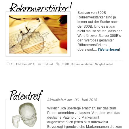
Röhrenverstärker!
Besitzer von 300B-
Röhrenverstärker sind ja
immer auf der Suche nach
der
300B. Und es ist gar
nicht mal so selten, dass der
Wert für zwei Stereo-300B’s
den Wert des gesamten
Röhrenverstärkers
übersteigt.…
[Weiterlesen]
13. Oktober 2014
Editoral
300B
,
Röhrenverstärker
,
Single-Ended
Patentreif
Aktualisiert am: 06. Juni 2018
Wirklich, ich überlege ernsthaft, mir das zum
Patent anmelden zu lassen. Vor allem weil das
deutsche Patent- und Markenamt
augenscheinlich jeden Mist durchwinkt.
Bevorzugt irgendwelche Markennamen die zum