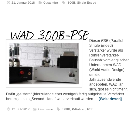
21. Januar 2018
Customize
300B
,
Single-Ended
WAD 300B-PSE
Dieser
PSE
(Parallel
Single Ended)
Verstärker wurde als
Röhrenverstärker-
Bausatz vom englischen
Unternehmen WAD
(World Audio Design)
um die
Jahrtausendwende
angeboten. WAD, an
sich, gibt es nicht mehr.
Dafür „geistern“ (hierzulande eher weniger) fertig aufgebaute Verstärker
herum, die als „Second-Hand“ weiterverkauft werden.…
[Weiterlesen]
12. Juli 2017
Customize
300B
,
P-Röhren
,
PSE