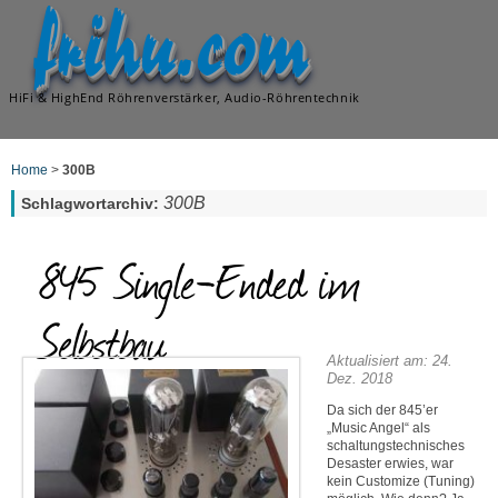
frihu.com
HiFi & HighEnd Röhrenverstärker, Audio-Röhrentechnik
Home
>
300B
300B
Schlagwortarchiv:
845 Single-Ended im
Selbstbau
Aktualisiert am: 24.
Dez. 2018
Da sich der 845’er
„Music Angel“ als
schaltungstechnisches
Desaster erwies, war
kein Customize (Tuning)