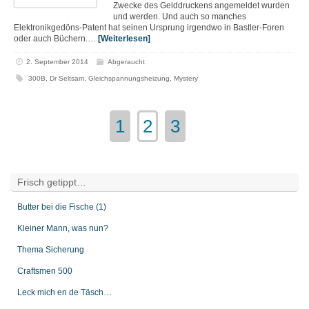
Zwecke des Gelddruckens angemeldet wurden
und werden. Und auch so manches
Elektronikgedöns-Patent hat seinen Ursprung irgendwo in Bastler-Foren
oder auch Büchern.…
[Weiterlesen]
2. September 2014
Abgeraucht
300B
,
Dr Seltsam
,
Gleichspannungsheizung
,
Mystery
1
2
3
Frisch getippt…
Butter bei die Fische (1)
Kleiner Mann, was nun?
Thema Sicherung
Craftsmen 500
Leck mich en de Täsch…