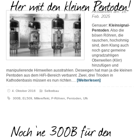
Her mit den kleinen Pentoden!
Aktualisiert am: 16.
Feb. 2025
Genauer:
Kleinsignal-
Pentoden
. Also die
bösen Röhren, die
rauschen, hochohmig
sind, dem Klang auch
noch ganz gemeine
ungradzahligen
Oberwellen (Klirr)
hinzufügen und
manipulierende Hirnwellen ausstrahlen. Deswegen hat man ja die kleinen
Pentoden aus dem HiFi-Bereich verbannt. Zwei, drei Trioden in
Kathodenbasis müssen es nun richten.…
[Weiterlesen]
4. Oktober 2016
Selbstbau
300B
,
EL509
,
Millereffekt
,
P-Röhren
,
Pentoden
,
Ufk
Noch ’ne 300B für den